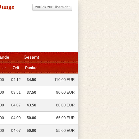
 Junge
zurück zur Übersicht
ände
Gesamt
hler
Zeit
Punkte
.00
04:12
34.50
110,00 EUR
.00
03:51
37.50
90,00 EUR
.00
04:07
43.50
80,00 EUR
.00
04:09
50.00
65,00 EUR
.00
04:07
50.00
55,00 EUR