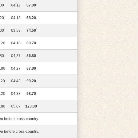
.00
04:11
67.00
.20
04:18
68.20
.00
03:59
74.50
.20
04:18
80.70
.80
04:37
86.80
.80
04:27
87.80
.20
04:43
90.20
.20
04:33
98.70
.80
05:07
123.30
 before cross-country.
 before cross-country.