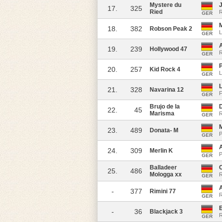
Mystere du
J
17.
325
Ried
R
GER
18.
382
Robson Peak 2
L
GER
A
19.
239
Hollywood 47
GER
P
20.
257
Kid Rock 4
L
GER
21.
328
Navarina 12
F
GER
Brujo de la
22.
45
Marisma
R
GER
23.
489
Donata- M
P
GER
24.
309
Merlin K
P
GER
Balladeer
C
25.
486
Mologga xx
R
GER
-
377
Rimini 77
R
GER
E
-
36
Blackjack 3
R
GER