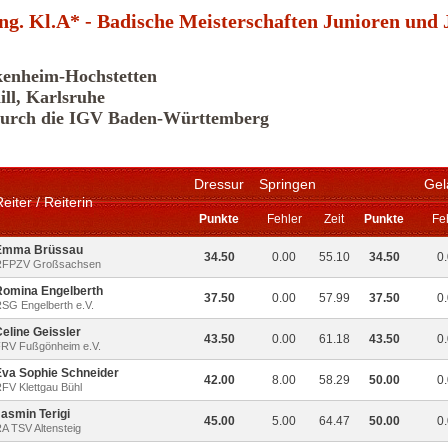
fung. Kl.A* - Badische Meisterschaften Junioren und
kenheim-Hochstetten
ill, Karlsruhe
 durch die IGV Baden-Württemberg
Dressur
Springen
Gel
eiter / Reiterin
Punkte
Fehler
Zeit
Punkte
Fe
Emma Brüssau
34.50
0.00
55.10
34.50
0
RFPZV Großsachsen
Romina Engelberth
37.50
0.00
57.99
37.50
0
SG Engelberth e.V.
eline Geissler
43.50
0.00
61.18
43.50
0
RV Fußgönheim e.V.
Eva Sophie Schneider
42.00
8.00
58.29
50.00
0
FV Klettgau Bühl
asmin Terigi
45.00
5.00
64.47
50.00
0
A TSV Altensteig