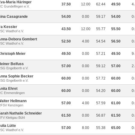
Eva-Maria Häringer
37.50
12.00
62.44
49.50
4
C Gundelfingen e.V.
Sina Casagrande
54.00
0.00
59.17
54.00
0
ra Kessler
43.50
12.00
55.77
55.50
0
SC Waidhof e.V.
Anna-Debora Gombert
52.50
4.00
54.54
56.50
0
SC Waidhof e.V.
Christoph Meier
49.50
0.00
57.21
49.50
9
Heiner Beifuss
57.00
0.00
59.12
57.00
2
SG Engelberth e.V.
Anna Sophie Becker
60.00
0.00
57.72
60.00
0
SG Engelberth e.V.
nita Ehret
60.00
0.00
54.20
60.00
0
RC Emmendingen
Walter Hellmann
57.00
4.00
57.59
61.00
0
FSV Kenzingen
Sarah Nathalie Schneider
61.50
0.00
56.87
61.50
0
FV Klettgau Bühl
ulia Lütte
57.00
8.00
55.38
65.00
0
SC Waidhof e.V.