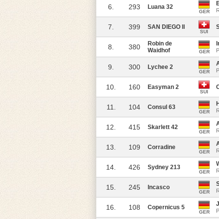
6.
293
Luana 32
R
GER
7.
399
SAN DIEGO II
SUI
Robin de
I
8.
380
Waidhof
P
GER
9.
300
Lychee 2
P
GER
10.
160
Easyman 2
SUI
11.
104
Consul 63
R
GER
12.
415
Skarlett 42
R
GER
A
13.
109
Corradine
GER
14.
426
Sydney 213
R
GER
15.
245
Incasco
R
GER
J
16.
108
Copernicus 5
P
GER