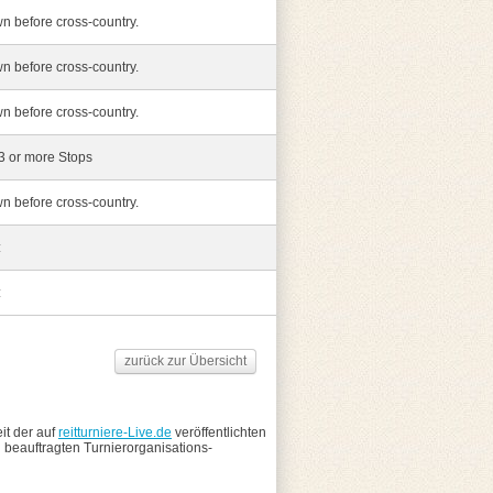
 before cross-country.
 before cross-country.
 before cross-country.
3 or more Stops
 before cross-country.
:
:
zurück zur Übersicht
eit der auf
reitturniere-Live.de
veröffentlichten
n beauftragten Turnierorganisations-