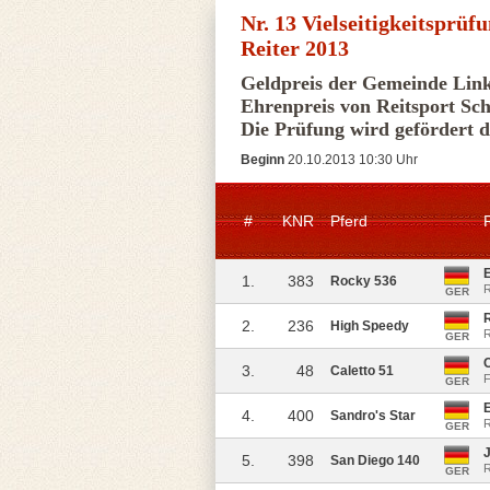
Nr. 13 Vielseitigkeitsprü
Reiter 2013
Geldpreis der Gemeinde Lin
Ehrenpreis von Reitsport Sch
Die Prüfung wird gefördert
Beginn
20.10.2013 10:30 Uhr
#
KNR
Pferd
R
1.
383
Rocky 536
GER
2.
236
High Speedy
R
GER
C
3.
48
Caletto 51
F
GER
4.
400
Sandro's Star
R
GER
J
5.
398
San Diego 140
R
GER