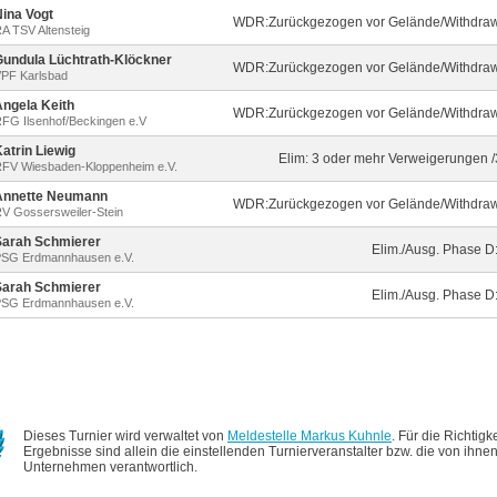
ina Vogt
WDR:Zurückgezogen vor Gelände/Withdrawn
A TSV Altensteig
Gundula Lüchtrath-Klöckner
WDR:Zurückgezogen vor Gelände/Withdrawn
PF Karlsbad
Angela Keith
WDR:Zurückgezogen vor Gelände/Withdrawn
FG Ilsenhof/Beckingen e.V
atrin Liewig
Elim: 3 oder mehr Verweigerungen /
FV Wiesbaden-Kloppenheim e.V.
Annette Neumann
WDR:Zurückgezogen vor Gelände/Withdrawn
V Gossersweiler-Stein
Sarah Schmierer
Elim./Ausg. Phase D
SG Erdmannhausen e.V.
Sarah Schmierer
Elim./Ausg. Phase D
SG Erdmannhausen e.V.
Dieses Turnier wird verwaltet von
Meldestelle Markus Kuhnle
. Für die Richtigk
Ergebnisse sind allein die einstellenden Turnierveranstalter bzw. die von ihne
Unternehmen verantwortlich.