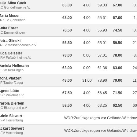
ulia Alina Cuolt
63.00
4.00
59.03
67.00
0
C Gundelfingen e.V.
Maria Moser
63.00
4.00
55.61
67.00
1
RZFV Göbrichen
nita Ehret
70.50
4.00
55.93
74.50
0
RC Emmendingen
etra Glinski
55.50
4.00
55.01
59.50
21
RFV Massenhausen e.V.
Luca Geissler
78.00
0.00
57.01
78.00
8
RV Fußgönheim e.V.
Daniela Hellmann
63.00
0.00
61.36
63.00
24
FSV Kenzingen
Mona Platzen
48.00
31.00
78.90
79.00
11
F Tauber/Jagst
Agnes Lütte
67.50
4.00
56.45
71.50
27
SC Waidhof e.V.
arola Bierlein
58.50
4.00
63.25
62.50
60
C Bibertgrund e.V.
Adele Siewert
WDR:Zurückgezogen vor Gelände/Withdrawn
FV Herrenberg
ckart Siewert
WDR:Zurückgezogen vor Gelände/Withdrawn
FV Herrenberg