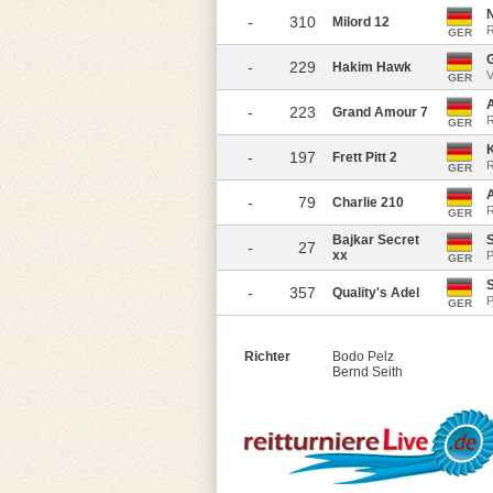
N
-
310
Milord 12
R
GER
-
229
Hakim Hawk
V
GER
-
223
Grand Amour 7
R
GER
K
-
197
Frett Pitt 2
R
GER
-
79
Charlie 210
R
GER
Bajkar Secret
-
27
xx
P
GER
-
357
Quality's Adel
P
GER
Richter
Bodo Pelz
Bernd Seith