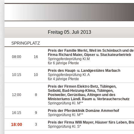
Freitag 05. Juli 2013
SPRINGPLATZ
Preis der Familie Merkt, Weil im Schönbuch und de
Firma Richard Maier, Gipser u. Stuckateurbetrieb
08:00
16
Springpferdeprüfung Kl.M
für 6 jährige Pferde
Preis des Haupt- u. Landgestütes Marbach
10:15
10
Springpferdeprüfung Kl. A
für 4 jährige Pferde
Preis der Firmen Elektro Betz, Tübingen,
Seibold, Bad-Heizung-Klima, Tübingen,
12:00
8
Postweiler, Gerüstbau, Altingen und des
Ministeriums Ländl. Raum u. Verbraucherschutz
Springprüfung Kl. M**
Preis der Pferdeklinik Domäne Ammerhof
16:15
9
Springprüfung Kl. M**
Preis der Firma Willi Mayer, Häuser fürs Leben, Bi
18:00
3
Springprüfung Kl. S*