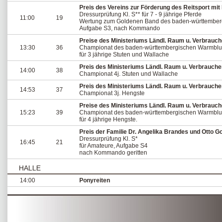
Preis des Vereins zur Förderung des Reitsport mit
Dressurprüfung Kl. S** für 7 - 9 jährige Pferde
11:00
19
Wertung zum Goldenen Band des baden-württember
Aufgabe S3, nach Kommando
Preise des Ministeriums Ländl. Raum u. Verbrauc
13:30
36
Championat des baden-württembergischen Warmblu
für 3 jährige Stuten und Wallache
Preis des Ministeriums Ländl. Raum u. Verbrauche
14:00
38
Championat 4j. Stuten und Wallache
Preis des Ministeriums Ländl. Raum u. Verbrauche
14:53
37
Championat 3j. Hengste
Preise des Ministeriums Ländl. Raum u. Verbrauc
15:23
39
Championat des baden-württembergischen Warmblu
für 4 jährige Hengste.
Preis der Familie Dr. Angelika Brandes und Otto
Dressurprüfung Kl. S*
16:45
21
für Amateure, Aufgabe S4
nach Kommando geritten
HALLE
14:00
Ponyreiten