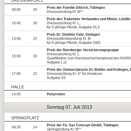
DRESSURPLATZ
Preis der Familie Dittrich, Tübingen
08:00
20
Dressurprüfung Kl. M**
Preis des Trakehner Verbandes und Minist. Ländl
10:45
28
Dressurprüfung Kl. L,
für 5 jährige Pferde, Aufgabe DL3
Preis Dr. Günther Fahr, Stuttgart
13:00
25
Dressurpferdeprüfung Kl. M
für 6 jährige Pferde, Aufgabe DM2
Preis der Nürnberger Versicherungsgruppe
Dressurprüfung Kl. L
15:00
30
Qualifikation zum Nachwuchschampionat des NÜRN
Aufgabe L11
Preis der Zahnarztpraxis Dr. Bühler und Kollegen, 
17:00
22
Dressurprüfung Kl. S* für Amateure
Aufgabe S3
HALLE
14:00
Ponyreiten
Sonntag 07. Juli 2013
SPRINGPLATZ
Preis der Fa. Sax Concept GmbH, Tübingen
08:30
14
Springprüfung Kl. M**