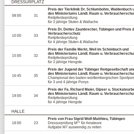
DRESSURPLATZ
Preis der Tierklinik Dr. Schlumbohm, Waldenbuch 
des Ministeriums Ländl. Raum u. Verbraucherschu
08:00
31
Reitpferdeprüfung
für 3 jährige Stuten & Wallache
Preis Dr. Detlev Zaunbrecher, Tübingen und Preis 
Verbraucherschutz
10:00
33
Reitpferdeprüfung
für 4 jährige Stuten & Wallache
Preis der Familie Merkt, Weil im Schönbuch und
des Ministeriums Ländl. Raum u. Verbraucherschu
15:00
32
Reitpferdeprüfung
für 3 jährige Hengste.
Preis der Jugend der Tübinger Reitgesellschaft un
des Ministeriums Ländl. Raum u. Verbraucherschu
16:45
35
Championat des baden-württembergischen Sportpony
für 3 und 4 jährige Ponys
Preis der Fa. Richard Maier, Gipser u. Stuckateurb
des Ministeriums Ländl. Raum u. Verbraucherschu
19:00
34
Reitpferdeprüfung
für 4 jährige Hengste
HALLE
Preis von Frau Sigrid Wolf-Matthieu, Tübingen
18:00
23
Dressurprüfung M** für Amateure
Aufgabe M7 auswendig zu reiten