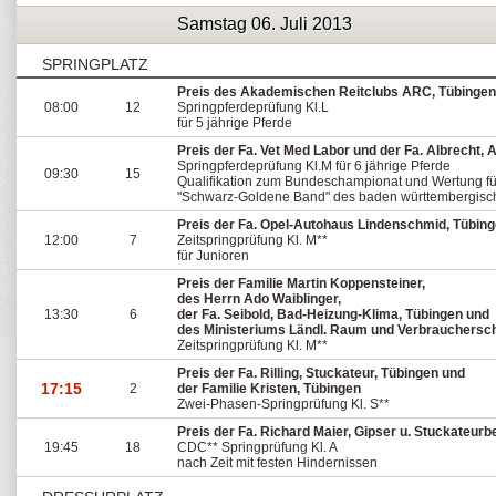
Samstag 06. Juli 2013
SPRINGPLATZ
Preis des Akademischen Reitclubs ARC, Tübingen
08:00
12
Springpferdeprüfung Kl.L
für 5 jährige Pferde
Preis der Fa. Vet Med Labor und der Fa. Albrecht, 
Springpferdeprüfung Kl.M für 6 jährige Pferde
09:30
15
Qualifikation zum Bundeschampionat und Wertung fü
"Schwarz-Goldene Band" des baden württembergisc
Preis der Fa. Opel-Autohaus Lindenschmid, Tübin
12:00
7
Zeitspringprüfung Kl. M**
für Junioren
Preis der Familie Martin Koppensteiner,
des Herrn Ado Waiblinger,
13:30
6
der Fa. Seibold, Bad-Heizung-Klima, Tübingen und
des Ministeriums Ländl. Raum und Verbrauchersc
Zeitspringprüfung Kl. M**
Preis der Fa. Rilling, Stuckateur, Tübingen und
17:15
2
der Familie Kristen, Tübingen
Zwei-Phasen-Springprüfung Kl. S**
Preis der Fa. Richard Maier, Gipser u. Stuckateurb
19:45
18
CDC** Springprüfung Kl. A
nach Zeit mit festen Hindernissen