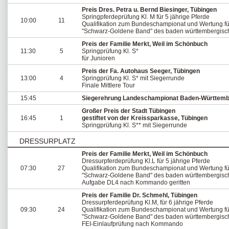
Preis Dres. Petra u. Bernd Biesinger, Tübingen
Springpferdeprüfung Kl. M für 5 jährige Pferde
10:00
11
Qualifikation zum Bundeschampionat und Wertung fü
"Schwarz-Goldene Band" des baden württembergisc
Preis der Familie Merkt, Weil im Schönbuch
11:30
5
Springprüfung Kl. S*
für Junioren
Preis der Fa. Autohaus Seeger, Tübingen
13:00
4
Springprüfung Kl. S* mit Siegerrunde
Finale Mittlere Tour
15:45
Siegerehrung Landeschampionat Baden-Württem
Großer Preis der Stadt Tübingen
16:45
1
gestiftet von der Kreissparkasse, Tübingen
Springprüfung Kl. S** mit Siegerrunde
DRESSURPLATZ
Preis der Familie Merkt, Weil im Schönbuch
Dressurpferdeprüfung Kl.L für 5 jährige Pferde
07:30
27
Qualifikation zum Bundeschampionat und Wertung fü
"Schwarz-Goldene Band" des baden württembergisc
Aufgabe DL4 nach Kommando geritten
Preis der Familie Dr. Schmehl, Tübingen
Dressurpferdeprüfung Kl.M, für 6 jährige Pferde
09:30
24
Qualifikation zum Bundeschampionat und Wertung fü
"Schwarz-Goldene Band" des baden württembergisc
FEI-Einlaufprüfung nach Kommando