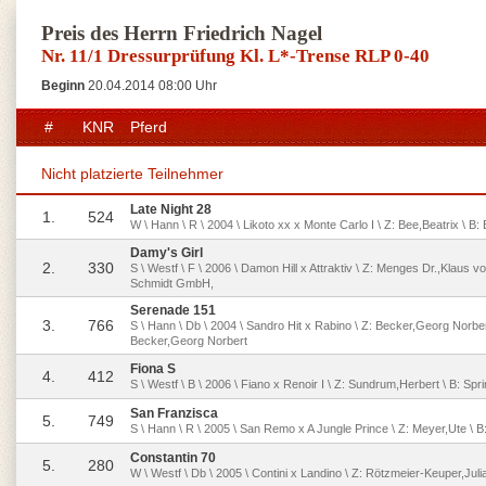
Preis des Herrn Friedrich Nagel
Nr. 11/1 Dressurprüfung Kl. L*-Trense RLP 0-40
Beginn
20.04.2014 08:00 Uhr
#
KNR
Pferd
Nicht platzierte Teilnehmer
Late Night 28
1.
524
W \ Hann \ R \ 2004 \ Likoto xx x Monte Carlo I \ Z: Bee,Beatrix \ B:
Damy's Girl
2.
330
S \ Westf \ F \ 2006 \ Damon Hill x Attraktiv \ Z: Menges Dr.,Klaus v
Schmidt GmbH,
Serenade 151
3.
766
S \ Hann \ Db \ 2004 \ Sandro Hit x Rabino \ Z: Becker,Georg Norber
Becker,Georg Norbert
Fiona S
4.
412
S \ Westf \ B \ 2006 \ Fiano x Renoir I \ Z: Sundrum,Herbert \ B: Spri
San Franzisca
5.
749
S \ Hann \ R \ 2005 \ San Remo x A Jungle Prince \ Z: Meyer,Ute \ B:
Constantin 70
5.
280
W \ Westf \ Db \ 2005 \ Contini x Landino \ Z: Rötzmeier-Keuper,Julia