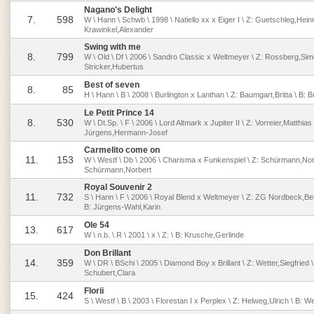
Nagano's Delight
7.
598
W \ Hann \ Schwb \ 1998 \ Natiello xx x Eiger I \ Z: Guetschleg,Heinr
Krawinkel,Alexander
Swing with me
8.
799
W \ Old \ Df \ 2006 \ Sandro Classic x Weltmeyer \ Z: Rossberg,Sim
Stricker,Hubertus
Best of seven
8.
85
H \ Hann \ B \ 2008 \ Burlington x Lanthan \ Z: Baumgart,Britta \ B: B
Le Petit Prince 14
8.
530
W \ Dt.Sp. \ F \ 2006 \ Lord Altmark x Jupiter II \ Z: Vorreier,Matthias 
Jürgens,Hermann-Josef
Carmelito come on
11.
153
W \ Westf \ Db \ 2006 \ Charisma x Funkenspiel \ Z: Schürmann,Norb
Schürmann,Norbert
Royal Souvenir 2
11.
732
S \ Hann \ F \ 2006 \ Royal Blend x Weltmeyer \ Z: ZG Nordbeck,Ber
B: Jürgens-Wahl,Karin
Ole 54
13.
617
W \ n.b. \ R \ 2001 \ x \ Z: \ B: Krusche,Gerlinde
Don Brillant
14.
359
W \ DR \ BSchi \ 2005 \ Diamond Boy x Brillant \ Z: Wetter,Siegfried \
Schubert,Clara
Florii
15.
424
S \ Westf \ B \ 2003 \ Florestan I x Perplex \ Z: Helweg,Ulrich \ B: W