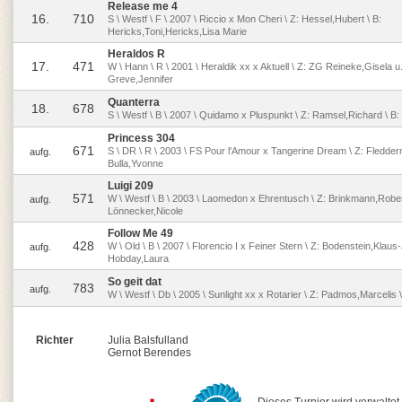
Release me 4
16.
710
S \ Westf \ F \ 2007 \ Riccio x Mon Cheri \ Z: Hessel,Hubert \ B:
Hericks,Toni,Hericks,Lisa Marie
Heraldos R
17.
471
W \ Hann \ R \ 2001 \ Heraldik xx x Aktuell \ Z: ZG Reineke,Gisela u.
Greve,Jennifer
Quanterra
18.
678
S \ Westf \ B \ 2007 \ Quidamo x Pluspunkt \ Z: Ramsel,Richard \ B:
Princess 304
671
S \ DR \ R \ 2003 \ FS Pour l'Amour x Tangerine Dream \ Z: Fledder
aufg.
Bulla,Yvonne
Luigi 209
571
W \ Westf \ B \ 2003 \ Laomedon x Ehrentusch \ Z: Brinkmann,Rober
aufg.
Lönnecker,Nicole
Follow Me 49
428
W \ Old \ B \ 2007 \ Florencio I x Feiner Stern \ Z: Bodenstein,Klaus
aufg.
Hobday,Laura
So geit dat
783
aufg.
W \ Westf \ Db \ 2005 \ Sunlight xx x Rotarier \ Z: Padmos,Marcelis 
Richter
Julia Balsfulland
Gernot Berendes