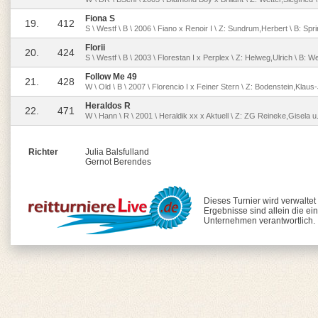
Fiona S
19.
412
S \ Westf \ B \ 2006 \ Fiano x Renoir I \ Z: Sundrum,Herbert \ B: Spri
Florii
20.
424
S \ Westf \ B \ 2003 \ Florestan I x Perplex \ Z: Helweg,Ulrich \ B: W
Follow Me 49
21.
428
W \ Old \ B \ 2007 \ Florencio I x Feiner Stern \ Z: Bodenstein,Klau
Heraldos R
22.
471
W \ Hann \ R \ 2001 \ Heraldik xx x Aktuell \ Z: ZG Reineke,Gisela u
Richter
Julia Balsfulland
Gernot Berendes
Dieses Turnier wird verwaltet
Ergebnisse sind allein die ei
Unternehmen verantwortlich.