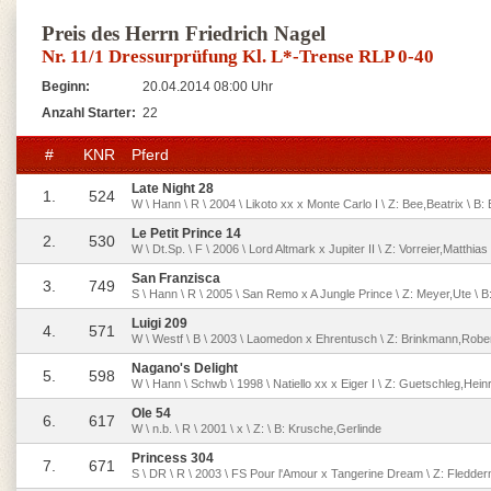
Preis des Herrn Friedrich Nagel
Nr. 11/1 Dressurprüfung Kl. L*-Trense RLP 0-40
Beginn:
20.04.2014 08:00 Uhr
Anzahl Starter:
22
#
KNR
Pferd
Late Night 28
1.
524
W \ Hann \ R \ 2004 \ Likoto xx x Monte Carlo I \ Z: Bee,Beatrix \ B:
Le Petit Prince 14
2.
530
W \ Dt.Sp. \ F \ 2006 \ Lord Altmark x Jupiter II \ Z: Vorreier,Matth
San Franzisca
3.
749
S \ Hann \ R \ 2005 \ San Remo x A Jungle Prince \ Z: Meyer,Ute \ B:
Luigi 209
4.
571
W \ Westf \ B \ 2003 \ Laomedon x Ehrentusch \ Z: Brinkmann,Rober
Nagano's Delight
5.
598
W \ Hann \ Schwb \ 1998 \ Natiello xx x Eiger I \ Z: Guetschleg,Hein
Ole 54
6.
617
W \ n.b. \ R \ 2001 \ x \ Z: \ B: Krusche,Gerlinde
Princess 304
7.
671
S \ DR \ R \ 2003 \ FS Pour l'Amour x Tangerine Dream \ Z: Fledder