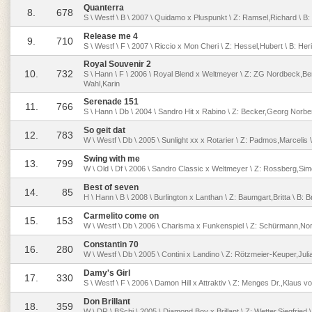
Quanterra
8.
678
S \ Westf \ B \ 2007 \ Quidamo x Pluspunkt \ Z: Ramsel,Richard \ B:
Release me 4
9.
710
S \ Westf \ F \ 2007 \ Riccio x Mon Cheri \ Z: Hessel,Hubert \ B: He
Royal Souvenir 2
10.
732
S \ Hann \ F \ 2006 \ Royal Blend x Weltmeyer \ Z: ZG Nordbeck,Ber
Wahl,Karin
Serenade 151
11.
766
S \ Hann \ Db \ 2004 \ Sandro Hit x Rabino \ Z: Becker,Georg Norbe
So geit dat
12.
783
W \ Westf \ Db \ 2005 \ Sunlight xx x Rotarier \ Z: Padmos,Marcelis 
Swing with me
13.
799
W \ Old \ Df \ 2006 \ Sandro Classic x Weltmeyer \ Z: Rossberg,Sim
Best of seven
14.
85
H \ Hann \ B \ 2008 \ Burlington x Lanthan \ Z: Baumgart,Britta \ B: B
Carmelito come on
15.
153
W \ Westf \ Db \ 2006 \ Charisma x Funkenspiel \ Z: Schürmann,No
Constantin 70
16.
280
W \ Westf \ Db \ 2005 \ Contini x Landino \ Z: Rötzmeier-Keuper,Julia
Damy's Girl
17.
330
S \ Westf \ F \ 2006 \ Damon Hill x Attraktiv \ Z: Menges Dr.,Klaus
Don Brillant
18.
359
W \ DR \ BSchi \ 2005 \ Diamond Boy x Brillant \ Z: Wetter,Siegfried 