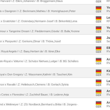
 x Harvard \ Z: Eilers,Johannes \ B: Brüggemann,Klaus
RF
GER
Yv
ilis x Davignon I \ Z: Beckmann,Mathieu \ B: Homrighausen,Peter
RV
GER
Le
on x Gralshüter \ Z: Ostendarp,Hermann-Josef \ B: Birkenfeld,Lena
RF
GER
Yv
'Amour x Tangerine Dream \ Z: Fleddermann,Gisela \ B: Bulla,Yvonne
RV
GER
Ju
er x Pluspunkt \ Z: Gerkens,Elmar \ B: Thöne,Josef
Se
GER
El
x Royal Angelo I \ Z: Baey,Herbert de \ B: Ittner,Elke
RV
GER
An
bin-Royal x Volturno \ Z: Schulze Niehues,Ludger \ B: BG Schäfers
RV
GER
Ki
Royal x Don Gregory \ Z: Wassmann,Kathrin \ B: Tauchert,Kim
RV
GER
La
ance x Ravallo \ Z: Hellebusch,Clemens \ B: Gerlach,Sylvia
RV 
GER
An
 Cortes x Florestino \ Z: Zuchthof Bauer, \ B: Lederer,Anja
RV
GER
An
lend x Weltmeyer \ Z: ZG Nordbeck,Bernhard u.Britta \ B: Jürgens-
RV 
GER