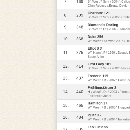
7.
169
S \ Westf \ Schi \ 2004 \ Cali
Ohm,Rebecca,Bretag,David
Charlotte 121
8.
209
S \ Westf \ Schi \ 2005 \ Cont
Diamond's Darling
9.
348
S \ Westf \ Df \ 2006 \ Diamon
Duke 256
10.
368
W \ Westf \ Schwb \ 2007 \ De
Elliot S 3
11.
375
W \ Hann \ F \ 1999 \ Escudo 
Sauer,Anke
First Lady 181
12.
414
S \ Westf \ Schi \ 2002 \ Flor
Frederic 115
13.
437
W \ Westf \ B \ 2002 \ Fürst P
Frühlingstänzer 2
14.
440
H \ Westf \ Db \ 2003 \ Flore
Falkenrich,Josef
Hamilton 37
15.
465
W \ Westf \ B \ 2008 \ Hogwa
Iguacu 2
16.
484
W \ Westf \ B \ 2004 \ Inster
Leo Luciano
17.
535