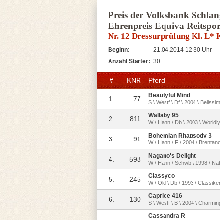
Preis der Volksbank Schla
Ehrenpreis Equiva Reitspor
Nr. 12 Dressurprüfung Kl. L*
Beginn:
21.04.2014 12:30 Uhr
Anzahl Starter:
30
#
KNR
Pferd
Beautyful Mind
1.
77
S \ Westf \ Df \ 2004 \ Belis
Wallaby 95
2.
811
W \ Hann \ Db \ 2003 \ Worldly
Bohemian Rhapsody 3
3.
91
W \ Hann \ F \ 2004 \ Brentano I
Nagano's Delight
4.
598
W \ Hann \ Schwb \ 1998 \ Nati
Classyco
5.
245
W \ Old \ Db \ 1993 \ Classiker
Caprice 416
6.
130
S \ Westf \ B \ 2004 \ Charmin
Cassandra R