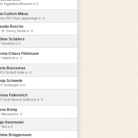
G Eggeland Alhausen e.V.
n-Cathrin Mikus
nne RFV Bad Lippspringe e. V.
audia Busche
 St. Georg Sende e. V.
bine Schäfers
 Hövelhof e.V.
rina-Chiara Flöttmann
Helleforth e. V.
rie Bussemas
FV Schloß Holte e. V.
nja Schwede
V Schlangen e.V.
rena Falkenrich
V Graf Sporck Delbrück e. V.
ena Bönig
Altenautal e. V.
ja Hansmeier
 Verl e.V.
bine Brüggemann