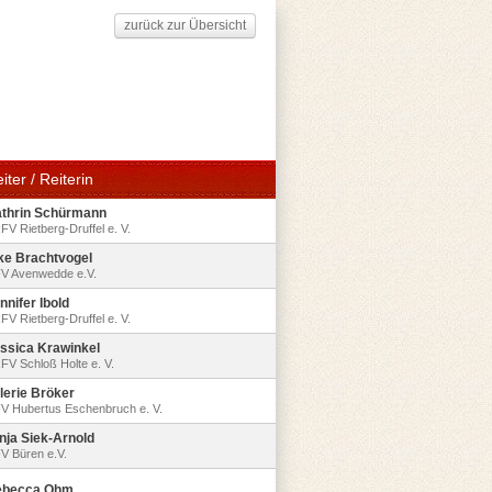
zurück zur Übersicht
iter / Reiterin
thrin Schürmann
FV Rietberg-Druffel e. V.
ke Brachtvogel
V Avenwedde e.V.
nnifer Ibold
FV Rietberg-Druffel e. V.
ssica Krawinkel
FV Schloß Holte e. V.
lerie Bröker
V Hubertus Eschenbruch e. V.
nja Siek-Arnold
V Büren e.V.
ebecca Ohm