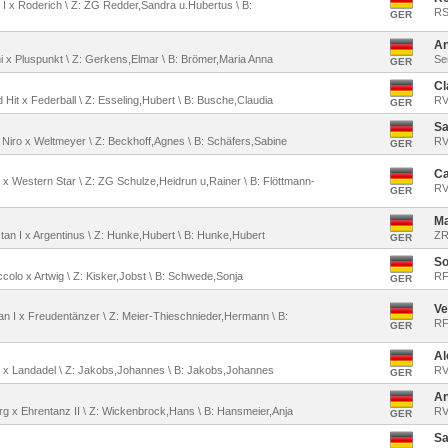
do I x Roderich \ Z: ZG Redder,Sandra u.Hubertus \ B:
RS
GER
An
ini x Pluspunkt \ Z: Gerkens,Elmar \ B: Brömer,Maria Anna
Se
GER
Cl
d Hit x Federball \ Z: Esseling,Hubert \ B: Busche,Claudia
RV
GER
Sa
 Niro x Weltmeyer \ Z: Beckhoff,Agnes \ B: Schäfers,Sabine
RV
GER
Ca
I x Western Star \ Z: ZG Schulze,Heidrun u,Rainer \ B: Flöttmann-
RV 
GER
Ma
estan I x Argentinus \ Z: Hunke,Hubert \ B: Hunke,Hubert
ZR
GER
So
iccolo x Artwig \ Z: Kisker,Jobst \ B: Schwede,Sonja
RF
GER
Ve
stan I x Freudentänzer \ Z: Meier-Thieschnieder,Hermann \ B:
RF
GER
Al
rt x Landadel \ Z: Jakobs,Johannes \ B: Jakobs,Johannes
RV 
GER
An
burg x Ehrentanz II \ Z: Wickenbrock,Hans \ B: Hansmeier,Anja
RV
GER
Sa