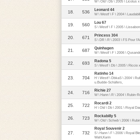
W \ Old \ Db \ 2005 \ Licotus
Leonard 44
18.
536
W \ Westf \ F \ 2004 \ Laudab
Lou 67
19.
560
S \ Westf \ F \ 2005 \ Lissab
Princess 304
20.
671
S \ DR \ R \ 2003 \ FS Pour l
Quinhagen
21.
687
W \ Westf \ F \ 2006 \ Qusand
Radona 5
22.
693
S \ Westf \ Db \ 2005 \ Riccio 
Ratinho 14
23.
704
H \ Westf \ DbkaS \ 2004 \ Ru
u.Budde-Schäfers,
Richie 27
24.
716
W \ Hann \ R \ 2004 \ Rubin-
Rocardi 2
25.
722
H \ Old \ Db \ 2001 \ Royal D
Rockabilly 5
26.
723
W \ Old \ Schwb \ 2006 \ Rubin
Royal Souvenir 2
27.
732
S \ Hann \ F \ 2006 \ Royal B
Wahl,Karin