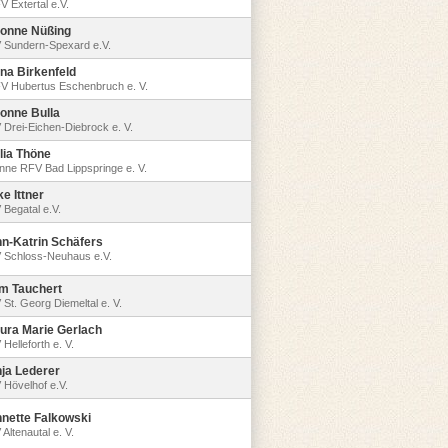
V Extertal e.V.
onne Nüßing
 Sundern-Spexard e.V.
na Birkenfeld
V Hubertus Eschenbruch e. V.
onne Bulla
 Drei-Eichen-Diebrock e. V.
lia Thöne
nne RFV Bad Lippspringe e. V.
ke Ittner
 Begatal e.V.
n-Katrin Schäfers
 Schloss-Neuhaus e.V.
m Tauchert
 St. Georg Diemeltal e. V.
ura Marie Gerlach
Helleforth e. V.
ja Lederer
 Hövelhof e.V.
nette Falkowski
Altenautal e. V.