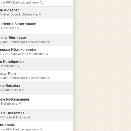
nne RFV Bad Lippspringe e. V.
na Klösener
V Graf Sporck Delbrück e. V.
i Henrik Settertobulte
 Hövelhof e.V.
lena Biermeyer
V des Delbrücker Land Westenholz
nessa Höwekenmeier
FV SC Blau Weiss Ostenland e. V.
n Kettelgerdes
 Hövelhof e.V.
scal Peitz
V des Delbrücker Land Westenholz
ina Gotzeina
V Paderborn e.V.
rle Nölkensmeier
Helleforth e. V.
ele Bussemas
FV Schloß Holte e. V.
lia Thöne
nne RFV Bad Lippspringe e. V.