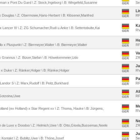
dman x Pont Du Gard \ Z: Stock,Ingeborg \ B: Wingefeld,Susanne
Se
GER
Li
ot x Douglas \ Z: Obermowe,Hans-Herbert \ B: Klösener,Manfred
RF
GER
Ka
x Lancer III \ Z: ZG Schumacher,Rudi u.Anke \ B: Settertobulte,Kai
RV
GER
He
llo x Pluspunkt \ Z: Biermeyer,Walter \ B: Biermeyer,Walter
RF
GER
Va
ot x Grannus \ Z: Büser,Stefan \ B: Höwekenmeier,Udo
ZR
GER
Ja
t x Duke \ Z: Ränker,Holger \ B: Ränker,Holger
RV
GER
Pa
x Landor S \ Z: Marx,Rudolf \ B: Peitz,Burkhard
RF
GER
Al
B: Gotzeina,Uwe
RF
GER
Me
olland (ex Holland) x Star Regent xx \ Z: Thoma, Hauke \ B: Jürgens,
RV 
GER
Ne
n de Luxe x Doodoo \ Z: Helmich,Uwe \ B: Otto,Gisela,Bussemas,Neele
ZR
GER
Ju
 x Kontakt \ Z: Bublitz,Uwe \ B: Thöne,Josef
Se
GER