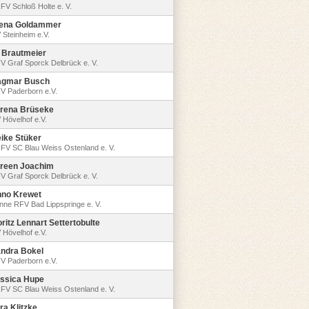
FV Schloß Holte e. V.
ena Goldammer
 Steinheim e.V.
l Brautmeier
V Graf Sporck Delbrück e. V.
agmar Busch
V Paderborn e.V.
rena Brüseke
 Hövelhof e.V.
ike Stüker
FV SC Blau Weiss Ostenland e. V.
reen Joachim
V Graf Sporck Delbrück e. V.
no Krewet
nne RFV Bad Lippspringe e. V.
ritz Lennart Settertobulte
 Hövelhof e.V.
ndra Bokel
V Paderborn e.V.
ssica Hupe
FV SC Blau Weiss Ostenland e. V.
ra Klitzke