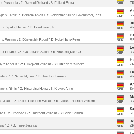
 x Pluspunkt \ Z: Ramsel,Richard \ B: Fulland,Elena
ZR
GER
Al
agic x Tivoli \ Z: Bertram,Anton \ B: Goldammer,Alena,Goldammer,Jens
RV
GER
Ji
 \ Z: Späth, Herbert \ B: Brautmeier, Jil
RF
GER
D
 I x Ramino \ Z: Düstersiek,Rudolf \ B: Nolte,Hans-Peter
RF
GER
Lo
us x Rotarier \ Z: Gutschank,Sabine \ B: Brüseke,Dietmar
RV
GER
He
rfly x Acadius \ Z: Lütkepicht,Wilhelm \ B: Lütkepicht,Wilhelm
ZR
GER
La
Loutano \ Z: Schacht,Ernst \ B: Joachim,Lareen
RF
GER
An
aner x Rimini \ Z: Hinterding,Heinz \ B: Krewet,Anno
Se
GER
Mo
x Dialekt \ Z: Delius,Friedrich-Wilhelm \ B: Delius,Friedrich-Wilhelm
RV
GER
Sa
obes I x Gracioso \ Z: Halbracht,Wilhelm \ B: Bokel,Sandra
RF
GER
Je
Agat \ Z: \ B: Hupe,Jessica
ZR
GER
La