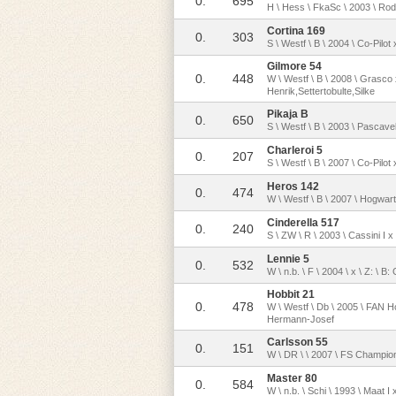
0.
695
H \ Hess \ FkaSc \ 2003 \ Ro
Cortina 169
0.
303
S \ Westf \ B \ 2004 \ Co-Pil
Gilmore 54
0.
448
W \ Westf \ B \ 2008 \ Grasco 
Henrik,Settertobulte,Silke
Pikaja B
0.
650
S \ Westf \ B \ 2003 \ Pascave
Charleroi 5
0.
207
S \ Westf \ B \ 2007 \ Co-Pil
Heros 142
0.
474
W \ Westf \ B \ 2007 \ Hogwar
Cinderella 517
0.
240
S \ ZW \ R \ 2003 \ Cassini I 
Lennie 5
0.
532
W \ n.b. \ F \ 2004 \ x \ Z: \ 
Hobbit 21
0.
478
W \ Westf \ Db \ 2005 \ FAN H
Hermann-Josef
Carlsson 55
0.
151
W \ DR \ \ 2007 \ FS Champio
Master 80
0.
584
W \ n.b. \ Schi \ 1993 \ Maat I