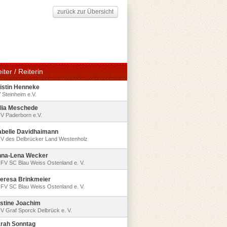
zurück zur Übersicht
iter / Reiterin
istin Henneke
 Steinheim e.V.
lia Meschede
V Paderborn e.V.
abelle Davidhaimann
V des Delbrücker Land Westenholz
na-Lena Wecker
FV SC Blau Weiss Ostenland e. V.
eresa Brinkmeier
FV SC Blau Weiss Ostenland e. V.
stine Joachim
V Graf Sporck Delbrück e. V.
rah Sonntag