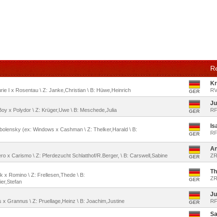
Re
Kr
rie I x Rosentau \ Z: Janke,Christian \ B: Hüwe,Heinrich
RV
GER
Ju
 Boy x Polydor \ Z: Krüger,Uwe \ B: Meschede,Julia
RF
GER
Is
Obolensky (ex: Windows x Cashman \ Z: Thelker,Harald \ B:
RF
GER
An
ero x Carismo \ Z: Pferdezucht Schlatthof/R.Berger, \ B: Carswell,Sabine
ZR
GER
Th
k x Romino \ Z: Frellesen,Thede \ B:
ZR
GER
ier,Stefan
Ju
us x Grannus \ Z: Pruellage,Heinz \ B: Joachim,Justine
RF
GER
Sa