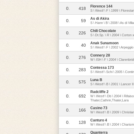
Florence 144
0.
418
S \ Westf \ F \ 1999 \ Floresta
As di Akira
0.
59
S \ Hann \ B \ 2008 \ As di Vi
Chili Chocolate
0.
226
S \ Dt.Sp. \ R \ 2004 \ Corton
Anak Sunamoon
0.
40
S \ Westf \ F \ 2002 \ Arpeggi
Connery 28
0.
276
W \ ISH \ F \ 2004 \ Clarenbri
Contessa 173
0.
283
S \ Westf \ Schi \ 2005 \ Cont
Luna B
0.
575
S \ Westf \ B \ 2001 \ Lancer 
Radcliffe 2
0.
692
W \ Westf \ Db \ 2004 \ Rifais
Thater,Cathrin,Thater,Lara
Casino 73
0.
166
W \ Westf \ B \ 2009 \ Christia
Canturo 4
0.
128
W \ Westf \ B \ 2004 \ Charis
Quanterra