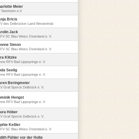
arlotte Meier
 Steinheim e.V.
nja Bricis
V des Delbrücker Land Westenholz
rolin Jack
FV SC Blau Weiss Ostenland e. V.
onne Simon
FV SC Blau Weiss Ostenland e. V.
ra Klitzke
nne RFV Bad Lippspringe e. V.
nda Seelig
nne RFV Bad Lippspringe e. V.
ren Beringmeier
V Graf Sporck Delbrück e. V.
minik Hengst
nne RFV Bad Lippspringe e. V.
ura Höber
V Graf Sporck Delbrück e. V.
phie Keßler
FV SC Blau Weiss Ostenland e. V.
dith Pähler vor der Holte