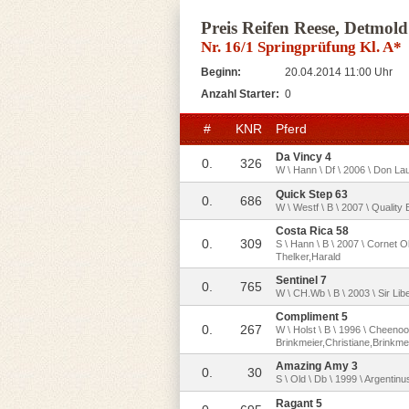
Preis Reifen Reese, Detmold
Nr. 16/1 Springprüfung Kl. A*
Beginn:
20.04.2014 11:00 Uhr
Anzahl Starter:
0
#
KNR
Pferd
Da Vincy 4
0.
326
W \ Hann \ Df \ 2006 \ Don Lau
Quick Step 63
0.
686
W \ Westf \ B \ 2007 \ Quality
Costa Rica 58
0.
309
S \ Hann \ B \ 2007 \ Cornet 
Thelker,Harald
Sentinel 7
0.
765
W \ CH.Wb \ B \ 2003 \ Sir Lib
Compliment 5
0.
267
W \ Holst \ B \ 1996 \ Cheenoo
Brinkmeier,Christiane,Brinkme
Amazing Amy 3
0.
30
S \ Old \ Db \ 1999 \ Argentin
Ragant 5