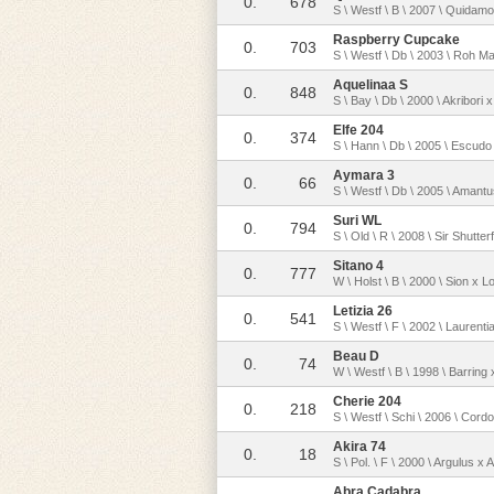
0.
678
S \ Westf \ B \ 2007 \ Quidamo
Raspberry Cupcake
0.
703
S \ Westf \ Db \ 2003 \ Roh M
Aquelinaa S
0.
848
S \ Bay \ Db \ 2000 \ Akribori x
Elfe 204
0.
374
S \ Hann \ Db \ 2005 \ Escudo
Aymara 3
0.
66
S \ Westf \ Db \ 2005 \ Amant
Suri WL
0.
794
S \ Old \ R \ 2008 \ Sir Shutte
Sitano 4
0.
777
W \ Holst \ B \ 2000 \ Sion x 
Letizia 26
0.
541
S \ Westf \ F \ 2002 \ Laurenti
Beau D
0.
74
W \ Westf \ B \ 1998 \ Barring 
Cherie 204
0.
218
S \ Westf \ Schi \ 2006 \ Cord
Akira 74
0.
18
S \ Pol. \ F \ 2000 \ Argulus x 
Abra Cadabra