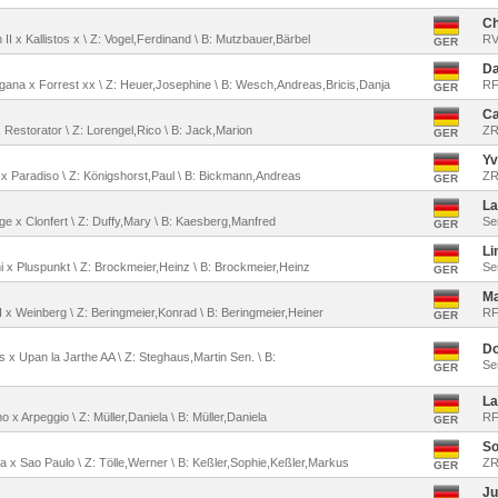
Ch
n II x Kallistos x \ Z: Vogel,Ferdinand \ B: Mutzbauer,Bärbel
RV
GER
Da
llagana x Forrest xx \ Z: Heuer,Josephine \ B: Wesch,Andreas,Bricis,Danja
RF
GER
Ca
 x Restorator \ Z: Lorengel,Rico \ B: Jack,Marion
ZR
GER
Yv
o x Paradiso \ Z: Königshorst,Paul \ B: Bickmann,Andreas
ZR
GER
La
dge x Clonfert \ Z: Duffy,Mary \ B: Kaesberg,Manfred
Se
GER
Li
ini x Pluspunkt \ Z: Brockmeier,Heinz \ B: Brockmeier,Heinz
Se
GER
Ma
III x Weinberg \ Z: Beringmeier,Konrad \ B: Beringmeier,Heiner
RF
GER
Do
os x Upan la Jarthe AA \ Z: Steghaus,Martin Sen. \ B:
Se
GER
La
no x Arpeggio \ Z: Müller,Daniela \ B: Müller,Daniela
RF
GER
So
ma x Sao Paulo \ Z: Tölle,Werner \ B: Keßler,Sophie,Keßler,Markus
ZR
GER
Ju