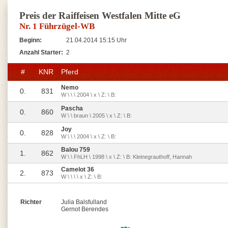
Preis der Raiffeisen Westfalen Mitte eG
Nr. 1 Führzügel-WB
Beginn:
21.04.2014 15:15 Uhr
Anzahl Starter:
2
#
KNR
Pferd
Nemo
0.
831
W \ \ \ 2004 \ x \ Z: \ B:
Pascha
0.
860
W \ \ braun \ 2005 \ x \ Z: \ B:
Joy
0.
828
W \ \ \ 2004 \ x \ Z: \ B:
Balou 759
1.
862
W \ \ FhLH \ 1998 \ x \ Z: \ B: Kleinegrauthoff, Hannah
Camelot 36
2.
873
W \ \ \ \ x \ Z: \ B:
Richter
Julia Balsfulland
Gernot Berendes