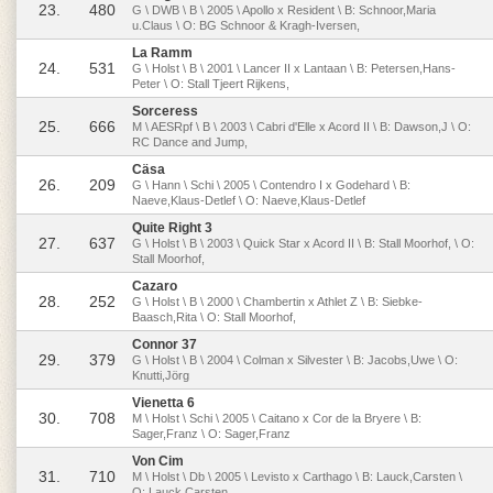
23.
480
G \ DWB \ B \ 2005 \ Apollo x Resident \ B: Schnoor,Maria
u.Claus \ O: BG Schnoor & Kragh-Iversen,
La Ramm
24.
531
G \ Holst \ B \ 2001 \ Lancer II x Lantaan \ B: Petersen,Hans-
Peter \ O: Stall Tjeert Rijkens,
Sorceress
25.
666
M \ AESRpf \ B \ 2003 \ Cabri d'Elle x Acord II \ B: Dawson,J \ O:
RC Dance and Jump,
Cäsa
26.
209
G \ Hann \ Schi \ 2005 \ Contendro I x Godehard \ B:
Naeve,Klaus-Detlef \ O: Naeve,Klaus-Detlef
Quite Right 3
27.
637
G \ Holst \ B \ 2003 \ Quick Star x Acord II \ B: Stall Moorhof, \ O:
Stall Moorhof,
Cazaro
28.
252
G \ Holst \ B \ 2000 \ Chambertin x Athlet Z \ B: Siebke-
Baasch,Rita \ O: Stall Moorhof,
Connor 37
29.
379
G \ Holst \ B \ 2004 \ Colman x Silvester \ B: Jacobs,Uwe \ O:
Knutti,Jörg
Vienetta 6
30.
708
M \ Holst \ Schi \ 2005 \ Caitano x Cor de la Bryere \ B:
Sager,Franz \ O: Sager,Franz
Von Cim
31.
710
M \ Holst \ Db \ 2005 \ Levisto x Carthago \ B: Lauck,Carsten \
O: Lauck,Carsten