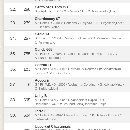
Cento per Cento CG
32.
258
S \ Grpf.o.R \ B \ 2002 \ Cento x \ B: \ O: Garcia Pilon,Luis
Chardonnay 67
33.
279
M \ Holst \ B \ 2003 \ Consens x Calypso I \ B: Jürgensen,Lars \
O: Jensen,Stefan
Celtic 14
34.
257
S \ Holst \ B \ 2004 \ Cassini II x Cantus \ B: Petersen,Thomas \
O: Vinken,Eric
Candy 665
35.
755
M \ Holst \ F \ 2003 \ Quantum x Laurin \ B: Pick, Frank \ O:
Karlsson, Mathilda
Carena 11
36.
183
M \ Holst \ Schi \ 2001 \ Corrado I x Alcatraz \ B: Schaffer,Karl-
Heinz \ O: Voß,Gretchen
Accourir
37.
6
G \ Fin.WB. \ B \ 2000 \ Acobat II x Corofino I \ B: Kuivisto,Matti \
O: Kuivisto,Matti
Unity B
38.
695
M \ Holst \ Schi \ 2004 \ Chambertin x Capitol I \ B:
Behrends,Uwe \ O: Braunert,Britta,Behrends,Helga
Terra K
39.
684
M \ Holst \ B \ 2004 \ Classido x Locato \ B: Hellriegel,Horst \ O:
Hellriegel,Horst
Uppercut Chavannais