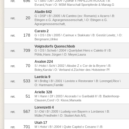
696
G \ SBS \ Db \ 2004 \ Quinar x PAPILLON ROUGE \ B:
ret.
Evrard,Yvan \ O: MSM Marschall Sportpferde & Manag.G
Aladin 642
G \ DSP \ B \ 2005 \ Al Cantino (ex: Romario) x Azarro \ B:
20
ret.
Etingen e.G. Agrargenossenschaft, \ O: Etingen e.G.
Agrargenossenschaft,
Carato 2
178
G \ OS \ Db \ 2005 \ Carinue x Stakkato \ B: Gestüt Lewitz, \ O:
ret.
Bergmann,Ulrike
Voigtsdorfs Quonschbob
709
G \ OS \ Schwb \ 2004 \ Querlybet Hero x Caletto II \ B:
ret.
Pöhls,Hans Jürgen \ O: Meyer,Laura
Avalon 224
70
S \ Holst \ Schi \ 2002 \ Aloube Z x Cor de la Bryere \ B:
ret.
Boley,Karola \ O: Verband d.Züchter des Holsteiner Pf
Laeticia 9
533
M \ Brdbg \ B \ 2001 \ Levisto x Restorator \ B: Lorengel,Rico \
ret.
O: Hartmann,Familie
Arielle 328
51
M \ Hann \ Df \ 2003 \ Acorado I x Garibaldi II \ B: Badenhoop-
ret.
Clausen,Cord \ O: Kisse,Manuela
Lorenzetti 4
567
S \ Old \ B \ 2005 \ Ludwig von Bayern x Lordanos \ B:
ret.
Müller,Friedhelm \ O: Stutteri Ask A/S,
Utah 17
701
M \ Holst \ B \ 2004 \ Quite Capitol x Cesano I \ B:
ret.