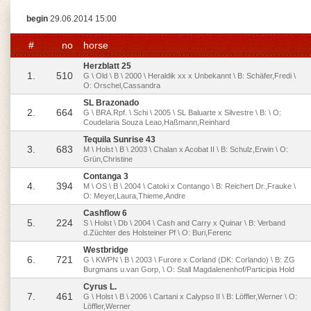
begin
29.06.2014 15:00
#
no
horse
Herzblatt 25
1.
510
G \ Old \ B \ 2000 \ Heraldik xx x Unbekannt \ B: Schäfer,Fredi \
O: Orschel,Cassandra
SL Brazonado
2.
664
G \ BRA.Rpf. \ Schi \ 2005 \ SL Baluarte x Silvestre \ B: \ O:
Coudelaria Souza Leao,Haßmann,Reinhard
Tequila Sunrise 43
3.
683
M \ Holst \ B \ 2003 \ Chalan x Acobat II \ B: Schulz,Erwin \ O:
Grün,Christine
Contanga 3
4.
394
M \ OS \ B \ 2004 \ Catoki x Contango \ B: Reichert Dr.,Frauke \
O: Meyer,Laura,Thieme,Andre
Cashflow 6
5.
224
S \ Holst \ Db \ 2004 \ Cash and Carry x Quinar \ B: Verband
d.Züchter des Holsteiner Pf \ O: Buri,Ferenc
Westbridge
6.
721
G \ KWPN \ B \ 2003 \ Furore x Corland (DK: Corlando) \ B: ZG
Burgmans u.van Gorp, \ O: Stall Magdalenenhof/Participia Hold
Cyrus L.
7.
461
G \ Holst \ B \ 2006 \ Cartani x Calypso II \ B: Löffler,Werner \ O:
Löffler,Werner