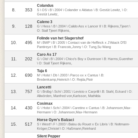
Colandus
8.
353
S \ OS \ B \ 2004 \ Colander x Aldatus \ B: Gestüt Lewitz, \ O:
Gestüt Lewitz,
Caleno 3
9.
128
G \ Hess \ B \ 2004 \ Calido Ass x Lancer II \ B: Rijkens,Tjeert \
O: Stall Tjeert Rijkens,
Folinde van het Slagershof
10.
495
M \ BWP \ B \ 2005 \ Contact van de Heffinck x J'Attack D'El
Pantireye \ B: Francois,Jonny \ O: Tung,Su Wang
Caro As 17
11.
202
G \ Old \ B \ 2004 \ Chico's Boy x Duntroon \ B: Harms,Guenther
\ O: Stall Tjeert Rijkens,
Tuja 6
12.
690
M \ Holst \ Db \ 2003 \ Parco xx x Cantus \ B:
Bredenkamp,Heinrich \ O: Rejda,Piotr
Lancetti
13.
757
G \ Brdbg \ Schi \ 2001 \ Levisto x Carprilli \ B: Stahl, Eckard \ O:
Allwörden, Manfred von,Karlsson, Mathilda
Cosimax
14.
430
G \ Holst \ Schi \ 2004 \ Caretino x Cantus \ B: Johannsen,Max-
Hermann \ O: Johannsen,Max-Hermann
Horse Gym's Balzaci
15.
517
S \ Westf \ F \ 2003 \ Balou du Rouet x Ex Libris \ B: Noltmann-
Kröger,Christel \ O: Haßmann,Reinhard
Silent Pepper