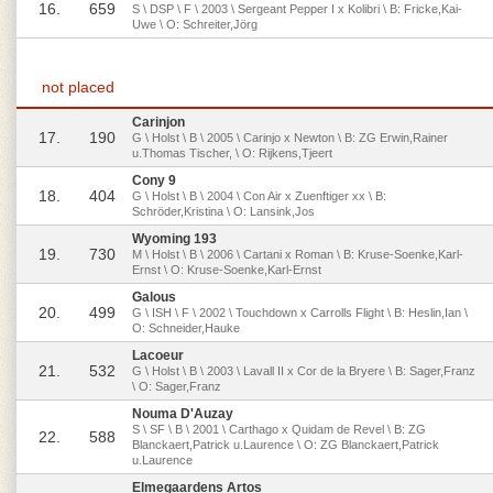
16.
659
S \ DSP \ F \ 2003 \ Sergeant Pepper I x Kolibri \ B: Fricke,Kai-
Uwe \ O: Schreiter,Jörg
not placed
Carinjon
17.
190
G \ Holst \ B \ 2005 \ Carinjo x Newton \ B: ZG Erwin,Rainer
u.Thomas Tischer, \ O: Rijkens,Tjeert
Cony 9
18.
404
G \ Holst \ B \ 2004 \ Con Air x Zuenftiger xx \ B:
Schröder,Kristina \ O: Lansink,Jos
Wyoming 193
19.
730
M \ Holst \ B \ 2006 \ Cartani x Roman \ B: Kruse-Soenke,Karl-
Ernst \ O: Kruse-Soenke,Karl-Ernst
Galous
20.
499
G \ ISH \ F \ 2002 \ Touchdown x Carrolls Flight \ B: Heslin,Ian \
O: Schneider,Hauke
Lacoeur
21.
532
G \ Holst \ B \ 2003 \ Lavall II x Cor de la Bryere \ B: Sager,Franz
\ O: Sager,Franz
Nouma D'Auzay
S \ SF \ B \ 2001 \ Carthago x Quidam de Revel \ B: ZG
22.
588
Blanckaert,Patrick u.Laurence \ O: ZG Blanckaert,Patrick
u.Laurence
Elmegaardens Artos