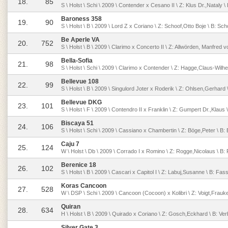
18.
85
S \ Holst \ Schi \ 2009 \ Contender x Cesano II \ Z: Klus Dr.,Nataly \ 
Baroness 358
19.
90
S \ Holst \ B \ 2009 \ Lord Z x Coriano \ Z: Schoof,Otto Boje \ B: Sc
Be Aperle VA
20.
752
S \ Holst \ B \ 2009 \ Clarimo x Concerto II \ Z: Allwörden, Manfred 
Bella-Sofia
21.
98
S \ Holst \ Schi \ 2009 \ Clarimo x Contender \ Z: Hagge,Claus-Wilh
Bellevue 108
22.
99
S \ Holst \ B \ 2009 \ Singulord Joter x Roderik \ Z: Ohlsen,Gerhard 
Bellevue DKG
23.
101
S \ Holst \ F \ 2009 \ Contendro II x Franklin \ Z: Gumpert Dr.,Klau
Biscaya 51
24.
106
S \ Holst \ Schi \ 2009 \ Cassiano x Chambertin \ Z: Böge,Peter \ B:
Caju 7
25.
124
W \ Holst \ Db \ 2009 \ Corrado I x Romino \ Z: Rogge,Nicolaus \ B
Berenice 18
26.
102
S \ Holst \ B \ 2009 \ Cascari x Capitol I \ Z: Labuj,Susanne \ B: Fas
Koras Cancoon
27.
528
W \ DSP \ Schi \ 2009 \ Cancoon (Cocoon) x Kolibri \ Z: Voigt,Frauke
Quiran
28.
634
H \ Holst \ B \ 2009 \ Quirado x Coriano \ Z: Gosch,Eckhard \ B: Ve
Silver Gate 3