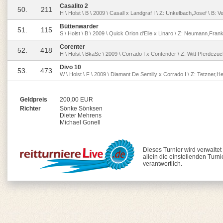
Casalito 2
50.
211
H \ Holst \ B \ 2009 \ Casall x Landgraf I \ Z: Unkelbach,Josef \ B: 
Büttenwarder
51.
115
S \ Holst \ B \ 2009 \ Quick Orion d'Elle x Linaro \ Z: Neumann,Fran
Corenter
52.
418
H \ Holst \ BkaSc \ 2009 \ Corrado I x Contender \ Z: Witt Pferdezu
Divo 10
53.
473
W \ Holst \ F \ 2009 \ Diamant De Semilly x Corrado I \ Z: Tetzner,H
Geldpreis
200,00 EUR
Richter
Sönke Sönksen
Dieter Mehrens
Michael Gonell
Dieses Turnier wird verwalte
allein die einstellenden Turn
verantwortlich.