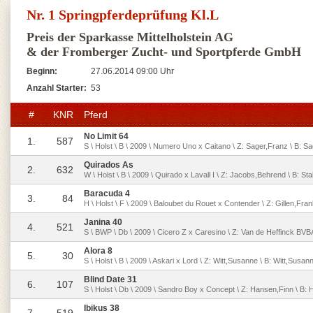
Nr. 1 Springpferdeprüfung Kl.L
Preis der Sparkasse Mittelholstein AG
& der Fromberger Zucht- und Sportpferde GmbH
Beginn:
27.06.2014 09:00 Uhr
Anzahl Starter:
53
#
KNR
Pferd
No Limit 64
1.
587
S \ Holst \ B \ 2009 \ Numero Uno x Caitano \ Z: Sager,Franz \ B: S
Quirados As
2.
632
W \ Holst \ B \ 2009 \ Quirado x Lavall I \ Z: Jacobs,Behrend \ B: St
Baracuda 4
3.
84
H \ Holst \ F \ 2009 \ Baloubet du Rouet x Contender \ Z: Gillen,Fran
Janina 40
4.
521
S \ BWP \ Db \ 2009 \ Cicero Z x Caresino \ Z: Van de Heffinck BV
Alora 8
5.
30
S \ Holst \ B \ 2009 \ Askari x Lord \ Z: Witt,Susanne \ B: Witt,Susan
Blind Date 31
6.
107
S \ Holst \ Db \ 2009 \ Sandro Boy x Concept \ Z: Hansen,Finn \ B:
Ibikus 38