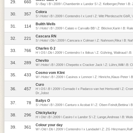
29.
660
S \ Bay \ B \ 2009 \ Chambertin x Landor S \ Z: Kelberger,Peter \ B
Colora
30.
357
S \ Holst \ B \ 2009 \ Contendro I x Lord \ Z: Witt Pferdezucht GbR,
Builth Wells
31.
114
S \ Holst \ B \ 2009 \ Calato x Carvallo BB \ Z: Blöcker,Karin \ B: R
Cascara RN
32.
221
S \ Holst \ Db \ 2009 \ Cancara x Colman \ Z: Nahnsen,Rika \ B: N
Charles G 2
33.
766
H \ OS \ Db \ 2009 \ Contendro I x Ibikus \ Z: Gühring, Waltraud \ 
Chevito
34.
289
W \ Holst \ B \ 2009 \ Chepetto x Cracker Jack \ Z: Lührs,Willi \ B:
Cosmo vom Klint
35.
433
W \ Holst \ B \ 2009 \ Casinos x Lennon \ Z: Hinrichs,Klaus-Peter \ B
Curo
36.
457
H \ OS \ B \ 2009 \ Cornado I x Padarco van het Hertsveld \ Z: Crom
Dr.,Jobst
Bailys O
37.
78
S \ Holst \ B \ 2009 \ Canturo x Acobat II \ Z: Oben-Feindt,Bettina \ 
Chickylucky
38.
296
H \ Old \ B \ 2009 \ Casiro I x Landor S \ Z: Lange,Andreas \ B: Wul
Colour your day
39.
361
W \ Old \ Db \ 2009 \ Contendro I x Landadel \ Z: ZG Hinzmann,Ralf 