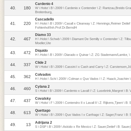
Cardenio 4
40.
180
W \ Holst \ B \ 2009 \ Cardenio x Contender \ Z: Rantzau,Breido Gra
Breitenburg,
Cascadello
41.
220
H \ Holst \ B \ 2009 \ Casall x Clearway \ Z: Hennings,Reimer Detlef 
Fohlenhof/Inh.Prof.Dr.BerndH
Diamo 33
42.
467
H \ Holst \ Schwb \ 2009 \ Diamant De Semilly x Contender \ Z: Tilb
Moeller,Ute
Diquido
43.
472
H \ Holst \ B \ 2009 \ Diarado x Quinar \ Z: ZG Stademann/Lamke, \ 
Clide 2
44.
337
W \ Holst \ B \ 2009 \ Cassini I x Cash and Carry \ Z: Carstensen,Jö
Colvados
45.
362
H \ Holst \ Schi \ 2009 \ Colman x Quo Vados I \ Z: Haack,Joachim
Cylana 2
46.
460
S \ Holst \ B \ 2009 \ Cardento x Lavall I \ Z: Lusebrink,Margret \ B
Covalsky
47.
437
W \ Holst \ F \ 2009 \ Contendro II x Lavall II \ Z: Rijkens,Tjeert \ B: S
Quettago
48.
613
W \ Holst \ B \ 2009 \ Quo Vados I x Carthago \ Z: Sager,Franz \ B:
Adrijana 2
49.
13
S \ DSP \ B \ 2009 \ Askido x Re Mexico \ Z: Sauer,Detlef \ B: Sauer,