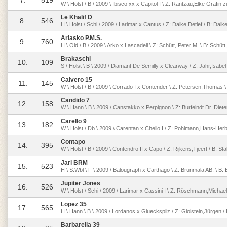
7.
519
W \ Holst \ B \ 2009 \ Ibisco xx x Capitol I \ Z: Rantzau,Elke Gräfin
Le Khalif D
8.
546
H \ Holst \ Schi \ 2009 \ Larimar x Cantus \ Z: Dalke,Detlef \ B: Dalke
Arlasko P.M.S.
9.
760
H \ Old \ B \ 2009 \ Arko x Lascadell \ Z: Schütt, Peter M. \ B: Schütt
Brakaschi
10.
109
S \ Holst \ B \ 2009 \ Diamant De Semilly x Clearway \ Z: Jahr,Isabel 
Calvero 15
11.
145
W \ Holst \ B \ 2009 \ Corrado I x Contender \ Z: Petersen,Thomas \
Candido 7
12.
158
W \ Hann \ B \ 2009 \ Canstakko x Perpignon \ Z: Burfeindt Dr.,Diet
Carello 9
13.
182
W \ Holst \ Db \ 2009 \ Carentan x Chello I \ Z: Pohlmann,Hans-Her
Contapo
14.
395
W \ Holst \ B \ 2009 \ Contendro II x Capo \ Z: Rijkens,Tjeert \ B: Stal
Jarl BRM
15.
523
H \ S.Wbl \ F \ 2009 \ Balougraph x Carthago \ Z: Brunmala AB, \ B:
Jupiter Jones
16.
526
W \ Holst \ Schi \ 2009 \ Larimar x Cassini I \ Z: Röschmann,Micha
Lopez 35
17.
565
H \ Hann \ B \ 2009 \ Lordanos x Glueckspilz \ Z: Gloistein,Jürgen 
Barbarella 39