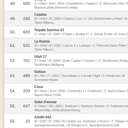
48.
695
S \ Holst \ Schi \ 2004 \ Chambertin x Capitol I \ Z: Behrends,Uwe \ 
Braunert,Britta,Behrends,Helga
Catalux
49.
240
W \ Holst \ B \ 2003 \ Catano x Lux \ Z: ZG Kühl,Kersten u.Peter \ B: 
Tjeert Rijkens,
Tequila Sunrise 43
50.
683
S \ Holst \ B \ 2003 \ Chalan x Acobat II \ Z: Schulz,Erwin \ B: Grün,
La Ramm
51.
531
W \ Holst \ B \ 2001 \ Lancer II x Lantaan \ Z: Petersen,Hans-Peter \ 
Tjeert Rijkens,
Utah 17
52.
701
S \ Holst \ B \ 2004 \ Quite Capitol x Cesano I \ Z: Strothmann,Wolfg
Strothmann,Wolfgang
Galous
53.
499
W \ ISH \ F \ 2002 \ Touchdown x Carrolls Flight \ Z: Heslin,Ian \ B:
Schneider,Hauke
Cäsa
54.
209
W \ Hann \ Schi \ 2005 \ Contendro I x Godehard \ Z: Naeve,Klaus-De
Naeve,Klaus-Detlef
Salut d'amour
55.
647
S \ Hann \ Db \ 2003 \ Stakkato x Sherlock Holmes \ Z: Feldmann,Ado
Ählund,Stig u.Britta,Bräuer,Georg
Aladin 642
56.
20
W \ DSP \ B \ 2005 \ Al Cantino (ex: Romario) x Azarro \ Z: Etingen 
Agrargenossenschaft, \ B: Etingen e.G. Agrargenossenschaft,