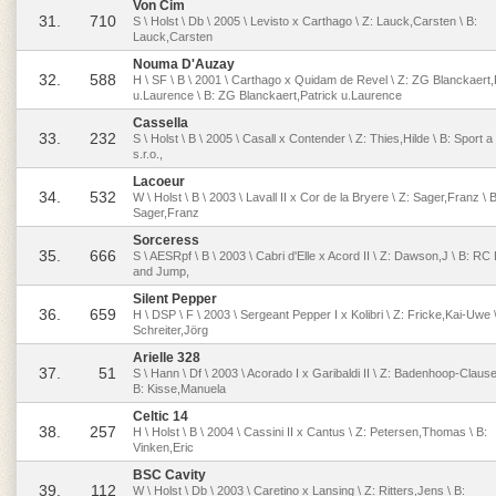
Von Cim
31.
710
S \ Holst \ Db \ 2005 \ Levisto x Carthago \ Z: Lauck,Carsten \ B:
Lauck,Carsten
Nouma D'Auzay
32.
588
H \ SF \ B \ 2001 \ Carthago x Quidam de Revel \ Z: ZG Blanckaert,
u.Laurence \ B: ZG Blanckaert,Patrick u.Laurence
Cassella
33.
232
S \ Holst \ B \ 2005 \ Casall x Contender \ Z: Thies,Hilde \ B: Sport 
s.r.o.,
Lacoeur
34.
532
W \ Holst \ B \ 2003 \ Lavall II x Cor de la Bryere \ Z: Sager,Franz \ B
Sager,Franz
Sorceress
35.
666
S \ AESRpf \ B \ 2003 \ Cabri d'Elle x Acord II \ Z: Dawson,J \ B: R
and Jump,
Silent Pepper
36.
659
H \ DSP \ F \ 2003 \ Sergeant Pepper I x Kolibri \ Z: Fricke,Kai-Uwe \
Schreiter,Jörg
Arielle 328
37.
51
S \ Hann \ Df \ 2003 \ Acorado I x Garibaldi II \ Z: Badenhoop-Claus
B: Kisse,Manuela
Celtic 14
38.
257
H \ Holst \ B \ 2004 \ Cassini II x Cantus \ Z: Petersen,Thomas \ B:
Vinken,Eric
BSC Cavity
39.
112
W \ Holst \ Db \ 2003 \ Caretino x Lansing \ Z: Ritters,Jens \ B: