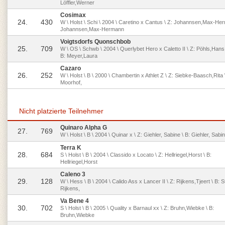
Löffler,Werner
Cosimax
24.
430
W \ Holst \ Schi \ 2004 \ Caretino x Cantus \ Z: Johannsen,Max-Her
Johannsen,Max-Hermann
Voigtsdorfs Quonschbob
25.
709
W \ OS \ Schwb \ 2004 \ Querlybet Hero x Caletto II \ Z: Pöhls,Hans
B: Meyer,Laura
Cazaro
26.
252
W \ Holst \ B \ 2000 \ Chambertin x Athlet Z \ Z: Siebke-Baasch,Rita \
Moorhof,
Nicht platzierte Teilnehmer
Quinaro Alpha G
27.
769
W \ Holst \ B \ 2004 \ Quinar x \ Z: Giehler, Sabine \ B: Giehler, Sabi
Terra K
28.
684
S \ Holst \ B \ 2004 \ Classido x Locato \ Z: Hellriegel,Horst \ B:
Hellriegel,Horst
Caleno 3
29.
128
W \ Hess \ B \ 2004 \ Calido Ass x Lancer II \ Z: Rijkens,Tjeert \ B: St
Rijkens,
Va Bene 4
30.
702
S \ Holst \ B \ 2005 \ Quality x Barnaul xx \ Z: Bruhn,Wiebke \ B:
Bruhn,Wiebke