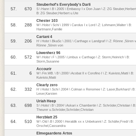
Steuberhof's Everybody's Darli
57.
670
S \ Hann \ B \ 2005 \ Embassy I x Don Juan \ Z: ZG Steuber,Herbert
B: ZG Steuber,Herbert u.Ute
Chester 103
58.
288
W \ Holst \ Schi \ 1999 \ Carolus I x Lord \ Z: Lohmann,Walter \ B:
Hartmann,Familie
Cartani 4
59.
206
H \ Holst \ BkaSc \ 2001 \ Carthago x Landgraf I \ Z: Rönne ,Sören v
Rönne ,Sören von
Löwenherz 96
60.
572
W \ Holst \ F \ 2005 \ Limbus x Carthago \ Z: Storm,Heinrich \ B:
Storm,Susanne
Accourir
61.
6
W \ Fin.WB. \ B \ 2000 \ Acobat II x Corofino I \ Z: Kuivisto,Matti \ B:
Kuivisto,Matti
Clearly zero
62.
332
H \ Holst \ Schi \ 2004 \ Colman x Renomee \ Z: Laser,Burkhard \ B:
Leser,Karsten
Uriah Heep
63.
698
S \ Holst \ B \ 2004 \ Askari x Chambertin \ Z: Schröder,Christian \ 
Theurer u.Schröder,Schröder,Christian
Herzblatt 25
64.
510
W \ Old \ B \ 2000 \ Heraldik xx x Unbekannt \ Z: Schäfer,Fredi \ B:
Orschel,Cassandra
Elmegaardens Artos