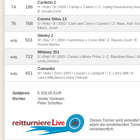
Cariletto 2
74.
186
H \ Holst \ B \ 2006 \ Carinjo x Caletto I \ Z: Löding-Hasenkamp,Han
B: Sosath,Gerd
Cosma Shiva 13
75.
768
S \ Holst \ B \ 2002 \ Cash and Carry x Cassini I \ Z: Maas, Karl-Joc
Elbers, Josef
Gimley 2
501
W \ Bay \ F \ 2004 \ Gambrinus x Come Well \ Z: Rauner,Josef \ B:
aufg.
Rauner,Marika
Whitney 351
722
S \ Rhld \ B \ 2003 \ Cantos x Almox Prints J \ Z: Bäumken,Klaus \ B
aufg.
Levin,Jessica
Cumanito
451
W \ Holst \ Schi \ 2003 \ Cassini I x Landgraf I \ Z: Lührs,Willi \ B:
aufg.
Lührs,Willi,Sievers,Hans Helmuth
Geldpreis
6.350,00 EUR
Richter
Sönke Sönksen
Peter Schultes
Dieses Turnier wird verwalte
allein die einstellenden Turn
verantwortlich.