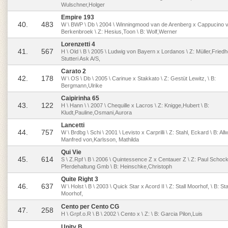
Wulschner,Holger
Empire 193
40.
483
W \ BWP \ Db \ 2004 \ Winningmood van de Arenberg x Cappucino 
Berkenbroek \ Z: Hesius,Toon \ B: Wolf,Werner
Lorenzetti 4
41.
567
H \ Old \ B \ 2005 \ Ludwig von Bayern x Lordanos \ Z: Müller,Friedh
Stutteri Ask A/S,
Carato 2
42.
178
W \ OS \ Db \ 2005 \ Carinue x Stakkato \ Z: Gestüt Lewitz, \ B:
Bergmann,Ulrike
Caipirinha 65
43.
122
H \ Hann \ \ 2007 \ Chequille x Lacros \ Z: Knigge,Hubert \ B:
Kludt,Pauline,Osmani,Aurora
Lancetti
44.
757
W \ Brdbg \ Schi \ 2001 \ Levisto x Carprilli \ Z: Stahl, Eckard \ B: Al
Manfred von,Karlsson, Mathilda
Qui Vie
45.
614
S \ Z.Rpf \ B \ 2006 \ Quintessence Z x Centauer Z \ Z: Paul Scho
Pferdehaltung Gmb \ B: Heinschke,Christoph
Quite Right 3
46.
637
W \ Holst \ B \ 2003 \ Quick Star x Acord II \ Z: Stall Moorhof, \ B: Sta
Moorhof,
Cento per Cento CG
47.
258
H \ Grpf.o.R \ B \ 2002 \ Cento x \ Z: \ B: Garcia Pilon,Luis
Unity B