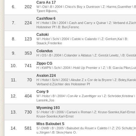
Caro As 17
6.
202
W \ Old \ B \ 2004 \ Chico's Boy x Duntroon \ Z: Harms,Guenther \ B:
Tjeert Rijkens,
Cashflow 6
7.
224
H \ Holst \ Db \ 2004 \ Cash and Carry x Quinar \ Z: Verband d.Züc
Holsteiner Pf \ B: Buri,Ferenc
Caitoki
8.
123
W \ Holst \ Schi \ 2004 \ Catoki x Calando I \ Z: Gerken,Kai \ B:
Staack,Frederike
Colandus
9.
353
H \ OS \ B \ 2004 \ Colander x Aldatus \ Z: Gestüt Lewitz, \ B: Gestü
Zippo CG
10.
741
H \ KWPN \ Schi \ 2004 \ Hold Up Premier x \ Z: \ B: Garcia Pilon,Lu
Avalon 224
11.
70
H \ Holst \ Schi \ 2002 \ Aloube Z x Cor de la Bryere \ Z: Boley,Karola
Verband d.Züchter des Holsteiner Pf
Cony 9
12.
404
W \ Holst \ B \ 2004 \ Con Air x Zuenftiger xx \ Z: Schröder,Kristina \ 
Lansink,Jos
Wyoming 193
13.
730
S \ Holst \ B \ 2006 \ Cartani x Roman \ Z: Kruse-Soenke,Karl-Ernst 
Kruse-Soenke,Karl-Ernst
Miss Baloubet S
14.
581
S \ DWB \ B \ 2005 \ Baloubet du Rouet x Caletto I \ Z: ZG Schultz,In
u.Jörgen \ B: Skov,Hans O.