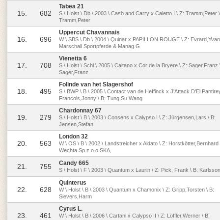
Tabea 21
15.
682
S \ Holst \ Db \ 2003 \ Cash and Carry x Caletto I \ Z: Tramm,Peter \
Tramm,Peter
Uppercut Chavannais
16.
696
W \ SBS \ Db \ 2004 \ Quinar x PAPILLON ROUGE \ Z: Evrard,Yvan
Marschall Sportpferde & Manag.G
Vienetta 6
17.
708
S \ Holst \ Schi \ 2005 \ Caitano x Cor de la Bryere \ Z: Sager,Franz 
Sager,Franz
Folinde van het Slagershof
18.
495
S \ BWP \ B \ 2005 \ Contact van de Heffinck x J'Attack D'El Pantirey
Francois,Jonny \ B: Tung,Su Wang
Chardonnay 67
19.
279
S \ Holst \ B \ 2003 \ Consens x Calypso I \ Z: Jürgensen,Lars \ B:
Jensen,Stefan
London 32
20.
563
W \ OS \ B \ 2002 \ Landstreicher x Aldato \ Z: Horstkötter,Bernhard 
Wechta Sp.z o.o.SKA,
Candy 665
21.
755
S \ Holst \ F \ 2003 \ Quantum x Laurin \ Z: Pick, Frank \ B: Karlsso
Quinterus
22.
628
W \ Holst \ B \ 2003 \ Quantum x Chamonix \ Z: Gripp,Torsten \ B:
Sievers,Harm
Cyrus L.
23.
461
W \ Holst \ B \ 2006 \ Cartani x Calypso II \ Z: Löffler,Werner \ B: