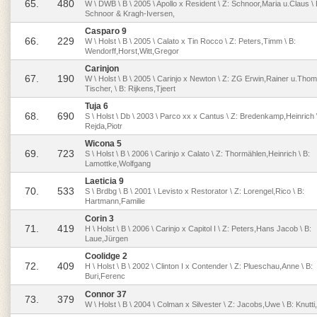
65.
480
W \ DWB \ B \ 2005 \ Apollo x Resident \ Z: Schnoor,Maria u.Claus \
Schnoor & Kragh-Iversen,
Casparo 9
66.
229
W \ Holst \ B \ 2005 \ Calato x Tin Rocco \ Z: Peters,Timm \ B:
Wendorff,Horst,Witt,Gregor
Carinjon
67.
190
W \ Holst \ B \ 2005 \ Carinjo x Newton \ Z: ZG Erwin,Rainer u.Tho
Tischer, \ B: Rijkens,Tjeert
Tuja 6
68.
690
S \ Holst \ Db \ 2003 \ Parco xx x Cantus \ Z: Bredenkamp,Heinrich 
Rejda,Piotr
Wicona 5
69.
723
S \ Holst \ B \ 2006 \ Carinjo x Calato \ Z: Thormählen,Heinrich \ B:
Lamottke,Wolfgang
Laeticia 9
70.
533
S \ Brdbg \ B \ 2001 \ Levisto x Restorator \ Z: Lorengel,Rico \ B:
Hartmann,Familie
Corin 3
71.
419
H \ Holst \ B \ 2006 \ Carinjo x Capitol I \ Z: Peters,Hans Jacob \ B:
Laue,Jürgen
Coolidge 2
72.
409
H \ Holst \ B \ 2002 \ Clinton I x Contender \ Z: Plueschau,Anne \ B:
Buri,Ferenc
Connor 37
73.
379
W \ Holst \ B \ 2004 \ Colman x Silvester \ Z: Jacobs,Uwe \ B: Knutti