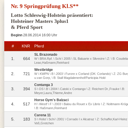
Nr. 9 Springprüfung Kl.S**
Lotto Schleswig-Holstein präsentiert:
Holsteiner Masters 3plus1
& Pferd Sport
Beginn
28.06.2014 16:00 Uhr
#
KNR
Pferd
SL Brazonado
1.
664
W \ BRA.Rpf. \ Schi \ 2005 \ SL Baluarte x Silvestre \ Z: \ B: Coudel
Leao,Haßmann,Reinhard
Westbridge
2.
721
W \ KWPN \ B \ 2003 \ Furore x Corland (DK: Corlando) \ Z: ZG B
u.van Gorp, \ B: Stall Magdalenenhof/Participia Hold
Contanga 3
3.
394
S \ OS \ B \ 2004 \ Catoki x Contango \ Z: Reichert Dr.,Frauke \ B:
Meyer,Laura,Thieme,Andre
Horse Gym's Balzaci
4.
517
H \ Westf \ F \ 2003 \ Balou du Rouet x Ex Libris \ Z: Noltmann-Kröge
\ B: Haßmann,Reinhard
Carena 11
5.
183
S \ Holst \ Schi \ 2001 \ Corrado I x Alcatraz \ Z: Schaffer,Karl-Heinz 
Voß,Gretchen