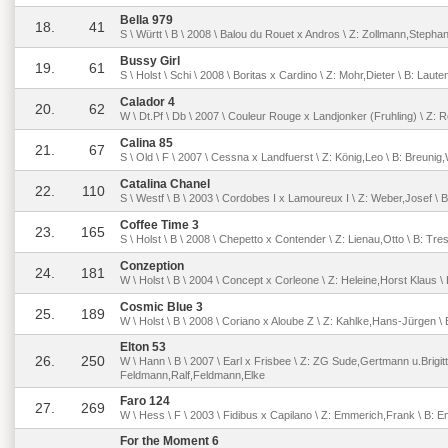
Bella 979
18.
41
S \ Württ \ B \ 2008 \ Balou du Rouet x Andros \ Z: Zollmann,Stepha
Bussy Girl
19.
61
S \ Holst \ Schi \ 2008 \ Boritas x Cardino \ Z: Mohr,Dieter \ B: Laut
Calador 4
20.
62
W \ Dt.Pf \ Db \ 2007 \ Couleur Rouge x Landjonker (Fruhling) \ Z: 
Calina 85
21.
67
S \ Old \ F \ 2007 \ Cessna x Landfuerst \ Z: König,Leo \ B: Breunig
Catalina Chanel
22.
110
S \ Westf \ B \ 2003 \ Cordobes I x Lamoureux I \ Z: Weber,Josef \ 
Coffee Time 3
23.
165
S \ Holst \ B \ 2008 \ Chepetto x Contender \ Z: Lienau,Otto \ B: Tr
Conzeption
24.
181
W \ Holst \ B \ 2004 \ Concept x Corleone \ Z: Heleine,Horst Klaus \ 
Cosmic Blue 3
25.
189
W \ Holst \ B \ 2008 \ Coriano x Aloube Z \ Z: Kahlke,Hans-Jürgen \ B
Elton 53
26.
250
W \ Hann \ B \ 2007 \ Earl x Frisbee \ Z: ZG Sude,Gertmann u.Brigitt
Feldmann,Ralf,Feldmann,Elke
Faro 124
27.
269
W \ Hess \ F \ 2003 \ Fidibus x Capilano \ Z: Emmerich,Frank \ B:
For the Moment 6