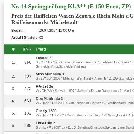
Nr. 14 Springprüfung Kl.A** (E 150 Euro, ZP)
Preis der Raiffeisen Waren Zentrale Rhein Main e.G
Raiffeisenmarkt Michelstadt
Beginn:
20.07.2014 11:00 Uhr
Anzahl Starter:
33
#
KNR
Pferd
Lavada 3
1.
366
S \ OS \ B \ 2007 \ Lake Tahoe x Lavado \ Z: Heleine,Horst Klaus \ B
Schneider,Artur,Schneider,Andreas
Miss Millenium 3
2.
407
S \ ZW \ B \ 2007 \ Millenium d'en Haut x Arino Hit \ Z: ZG Stumpf,G
RA-Jet Set
3.
472
W \ CH.Wb \ Schwb \ 1997 \ Jalisco x Dream Dancer xx \ Z: Marti,Ku
Don Manfredo 2
4.
631
W \ Hann \ Df \ 2005 \ Don Frederico x Almaz \ Z: Weiffenbach, Man
Charly 1280
5.
132
W \ Hann \ B \ 2002 \ Contendro I x Don Juan \ Z: Seide,Horst \ B: A
Little Lilly 2
6.
385
S \ n.b. \ F \ 2007 \ x \ Z: \ B: Sakulas,Christoph,Sakulas,Lynn,Saku