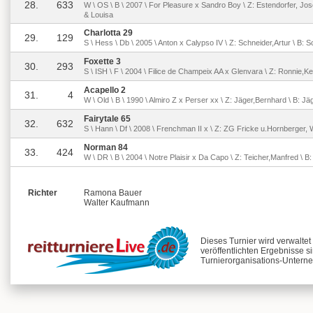
28.
633
W \ OS \ B \ 2007 \ For Pleasure x Sandro Boy \ Z: Estendorfer, Jo
& Louisa
Charlotta 29
29.
129
S \ Hess \ Db \ 2005 \ Anton x Calypso IV \ Z: Schneider,Artur \ B: 
Foxette 3
30.
293
S \ ISH \ F \ 2004 \ Filice de Champeix AA x Glenvara \ Z: Ronnie,Ke
Acapello 2
31.
4
W \ Old \ B \ 1990 \ Almiro Z x Perser xx \ Z: Jäger,Bernhard \ B: J
Fairytale 65
32.
632
S \ Hann \ Df \ 2008 \ Frenchman II x \ Z: ZG Fricke u.Hornberger,
Norman 84
33.
424
W \ DR \ B \ 2004 \ Notre Plaisir x Da Capo \ Z: Teicher,Manfred \ B
Richter
Ramona Bauer
Walter Kaufmann
Dieses Turnier wird verwalte
veröffentlichten Ergebnisse s
Turnierorganisations-Unterne