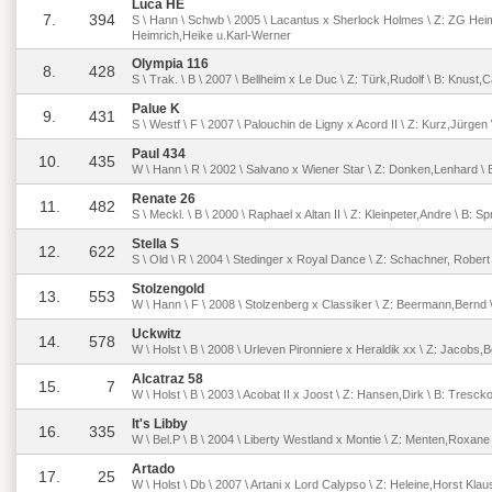
Luca HE
7.
394
S \ Hann \ Schwb \ 2005 \ Lacantus x Sherlock Holmes \ Z: ZG Hei
Heimrich,Heike u.Karl-Werner
Olympia 116
8.
428
S \ Trak. \ B \ 2007 \ Bellheim x Le Duc \ Z: Türk,Rudolf \ B: Knust,C
Palue K
9.
431
S \ Westf \ F \ 2007 \ Palouchin de Ligny x Acord II \ Z: Kurz,Jürgen 
Paul 434
10.
435
W \ Hann \ R \ 2002 \ Salvano x Wiener Star \ Z: Donken,Lenhard \
Renate 26
11.
482
S \ Meckl. \ B \ 2000 \ Raphael x Altan II \ Z: Kleinpeter,Andre \ B: S
Stella S
12.
622
S \ Old \ R \ 2004 \ Stedinger x Royal Dance \ Z: Schachner, Robert
Stolzengold
13.
553
W \ Hann \ F \ 2008 \ Stolzenberg x Classiker \ Z: Beermann,Bernd 
Uckwitz
14.
578
W \ Holst \ B \ 2008 \ Urleven Pironniere x Heraldik xx \ Z: Jacobs
Alcatraz 58
15.
7
W \ Holst \ B \ 2003 \ Acobat II x Joost \ Z: Hansen,Dirk \ B: Tresc
It's Libby
16.
335
W \ Bel.P \ B \ 2004 \ Liberty Westland x Montie \ Z: Menten,Roxane
Artado
17.
25
W \ Holst \ Db \ 2007 \ Artani x Lord Calypso \ Z: Heleine,Horst Klau