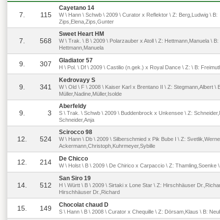
Cayetano 14
7.
115
W \ Hann \ Schwb \ 2009 \ Curator x Reflektor \ Z: Berg,Ludwig \ B:
Zips,Elena,Zips,Gunter
Sweet Heart HM
7.
568
W \ Trak. \ B \ 2009 \ Polarzauber x Atoll \ Z: Hettmann,Manuela \ B:
Hettmann,Manuela
Gladiator 57
9.
307
H \ Pol. \ Df \ 2009 \ Castilio (n.gek.) x Royal Dance \ Z: \ B: Freim
Kedrovayy S
9.
341
W \ Old \ F \ 2008 \ Kaiser Karl x Brentano II \ Z: Stegmann,Albert \ 
Müller,Nadine,Müller,Isolde
Aberfeldy
9.
3
S \ Trak. \ Schwb \ 2009 \ Buddenbrock x Unkensee \ Z: Schneider,M
Schneider,Anja
Scirocco 98
12.
524
W \ Hann \ Db \ 2009 \ Silberschmied x Pik Bube I \ Z: Svetlik,Werner
Ackermann,Christoph,Kuhrmeyer,Sybille
De Chicco
12.
214
W \ Holst \ B \ 2009 \ De Chirico x Carpaccio \ Z: Thamling,Soenke \
San Siro 19
14.
512
H \ Württ \ B \ 2009 \ Sirtaki x Lone Star \ Z: Hirschhäuser Dr.,Richar
Hirschhäuser Dr.,Richard
Chocolat chaud D
15.
149
S \ Hann \ B \ 2008 \ Curator x Chequille \ Z: Dörsam,Klaus \ B: Ne