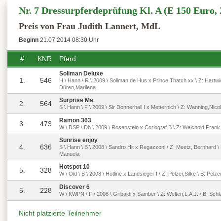
Nr. 7 Dressurpferdeprüfung Kl. A (E 150 Euro,
Preis von Frau Judith Lannert, MdL
Beginn
21.07.2014 08:30 Uhr
#
KNR
Pferd
Soliman Deluxe
1.
546
H \ Hann \ R \ 2009 \ Soliman de Hus x Prince Thatch xx \ Z: Hartwi
Düren,Marilena
Surprise Me
2.
564
S \ Hann \ F \ 2009 \ Sir Donnerhall I x Metternich \ Z: Wanning,Nicole
Ramon 363
3.
473
W \ DSP \ Db \ 2009 \ Rosenstein x Coriograf B \ Z: Weichold,Frank
Sunrise enjoy
4.
636
S \ Hann \ B \ 2008 \ Sandro Hit x Regazzoni \ Z: Meetz, Bernhard \
Manuela
Hotspot 10
5.
328
W \ Old \ B \ 2008 \ Hotline x Landsieger I \ Z: Pelzer,Silke \ B: Pelze
Discover 6
5.
228
W \ KWPN \ F \ 2008 \ Gribaldi x Samber \ Z: Welten,L.A.J. \ B: Sc
Nicht platzierte Teilnehmer