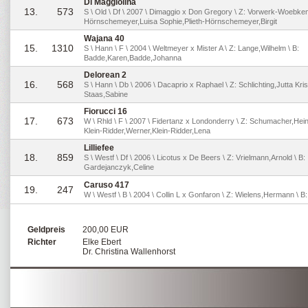
Di Maggiolina
13.
573
S \ Old \ Df \ 2007 \ Dimaggio x Don Gregory \ Z: Vorwerk-Woebke
Hörnschemeyer,Luisa Sophie,Plieth-Hörnschemeyer,Birgit
Wajana 40
15.
1310
S \ Hann \ F \ 2004 \ Weltmeyer x Mister A \ Z: Lange,Wilhelm \ B:
Badde,Karen,Badde,Johanna
Delorean 2
16.
568
S \ Hann \ Db \ 2006 \ Dacaprio x Raphael \ Z: Schlichting,Jutta Kris
Staas,Sabine
Fiorucci 16
17.
673
W \ Rhld \ F \ 2007 \ Fidertanz x Londonderry \ Z: Schumacher,Hein
Klein-Ridder,Werner,Klein-Ridder,Lena
Lilliefee
18.
859
S \ Westf \ Df \ 2006 \ Licotus x De Beers \ Z: Vrielmann,Arnold \ B:
Gardejanczyk,Celine
Caruso 417
19.
247
W \ Westf \ B \ 2004 \ Collin L x Gonfaron \ Z: Wielens,Hermann \ B
Geldpreis
200,00 EUR
Richter
Elke Ebert
Dr. Christina Wallenhorst