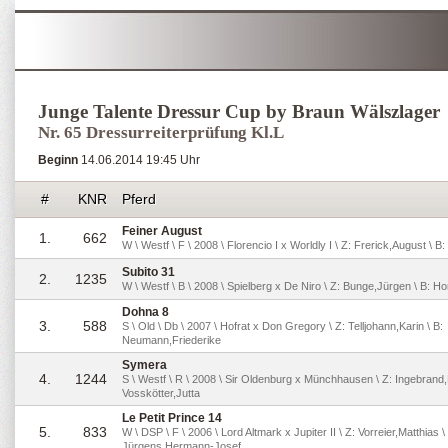
Junge Talente Dressur Cup by Braun Wälszlager
Nr. 65 Dressurreiterprüfung Kl.L
Beginn
14.06.2014 19:45 Uhr
#
KNR
Pferd
Feiner August
1.
662
W \ Westf \ F \ 2008 \ Florencio I x Worldly I \ Z: Frerick,August \
Subito 31
2.
1235
W \ Westf \ B \ 2008 \ Spielberg x De Niro \ Z: Bunge,Jürgen \ B: H
Dohna 8
3.
588
S \ Old \ Db \ 2007 \ Hofrat x Don Gregory \ Z: Telljohann,Karin \ B:
Neumann,Friederike
Symera
4.
1244
S \ Westf \ R \ 2008 \ Sir Oldenburg x Münchhausen \ Z: Ingebrand,H
Vosskötter,Jutta
Le Petit Prince 14
5.
833
W \ DSP \ F \ 2006 \ Lord Altmark x Jupiter II \ Z: Vorreier,Matthias \
Jürgens,Hermann-Josef