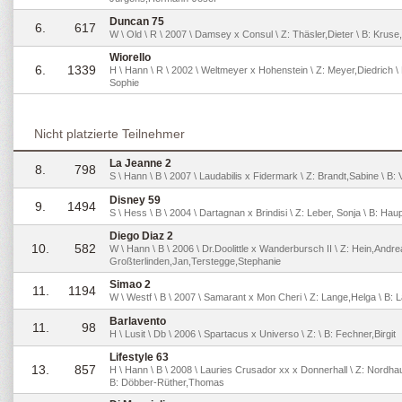
Duncan 75
6.
617
W \ Old \ R \ 2007 \ Damsey x Consul \ Z: Thäsler,Dieter \ B: Kruse,
Wiorello
6.
1339
H \ Hann \ R \ 2002 \ Weltmeyer x Hohenstein \ Z: Meyer,Diedrich \ 
Sophie
Nicht platzierte Teilnehmer
La Jeanne 2
8.
798
S \ Hann \ B \ 2007 \ Laudabilis x Fidermark \ Z: Brandt,Sabine \ B:
Disney 59
9.
1494
S \ Hess \ B \ 2004 \ Dartagnan x Brindisi \ Z: Leber, Sonja \ B: Ha
Diego Diaz 2
10.
582
W \ Hann \ B \ 2006 \ Dr.Doolittle x Wanderbursch II \ Z: Hein,Andre
Großterlinden,Jan,Terstegge,Stephanie
Simao 2
11.
1194
W \ Westf \ B \ 2007 \ Samarant x Mon Cheri \ Z: Lange,Helga \ B: 
Barlavento
11.
98
H \ Lusit \ Db \ 2006 \ Spartacus x Universo \ Z: \ B: Fechner,Birgit
Lifestyle 63
13.
857
H \ Hann \ B \ 2008 \ Lauries Crusador xx x Donnerhall \ Z: Nordha
B: Döbber-Rüther,Thomas