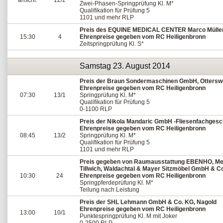
anschl.
12/2
Zwei-Phasen-Springprüfung Kl. M*
Qualifikation für Prüfung 5
1101 und mehr RLP
Preis des EQUINE MEDICAL CENTER Marco Mülle
15:30
4
Ehrenpreise gegeben vom RC Heiligenbronn
Zeitspringprüfung Kl. S*
Samstag 23. August 2014
Preis der Braun Sondermaschinen GmbH, Ottersw
Ehrenpreise gegeben vom RC Heiligenbronn
07:30
13/1
Springprüfung Kl. M*
Qualifikation für Prüfung 5
0-1100 RLP
Preis der Nikola Mandaric GmbH -Fliesenfachgesch
Ehrenpreise gegeben vom RC Heiligenbronn
08:45
13/2
Springprüfung Kl. M*
Qualifikation für Prüfung 5
1101 und mehr RLP
Preis gegeben von Raumausstattung EBENHO, Me
Tillwich, Waldachtal & Mayer Sitzmöbel GmbH & Co
10:30
24
Ehrenpreise gegeben vom RC Heiligenbronn
Springpferdeprüfung Kl. M*
Teilung nach Leistung
Preis der SHL Lehmann GmbH & Co. KG, Nagold
Ehrenpreise gegeben vom RC Heiligenbronn
13:00
10/1
Punktespringprüfung Kl. M mit Joker