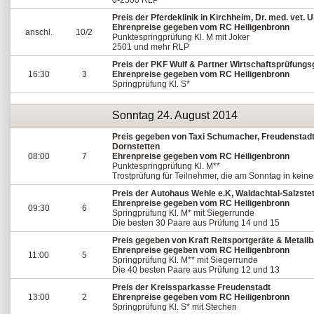
0-2500 RLP
Preis der Pferdeklinik in Kirchheim, Dr. med. vet. U
Ehrenpreise gegeben vom RC Heiligenbronn
anschl.
10/2
Punktespringprüfung Kl. M mit Joker
2501 und mehr RLP
Preis der PKF Wulf & Partner Wirtschaftsprüfungsg
16:30
3
Ehrenpreise gegeben vom RC Heiligenbronn
Springprüfung Kl. S*
Sonntag 24. August 2014
Preis gegeben von Taxi Schumacher, Freudenstad
Dornstetten
08:00
7
Ehrenpreise gegeben vom RC Heiligenbronn
Punktespringprüfung Kl. M**
Trostprüfung für Teilnehmer, die am Sonntag in keine
Preis der Autohaus Wehle e.K, Waldachtal-Salzste
Ehrenpreise gegeben vom RC Heiligenbronn
09:30
6
Springprüfung Kl. M* mit Siegerrunde
Die besten 30 Paare aus Prüfung 14 und 15
Preis gegeben von Kraft Reitsportgeräte & Metal
Ehrenpreise gegeben vom RC Heiligenbronn
11:00
5
Springprüfung Kl. M** mit Siegerrunde
Die 40 besten Paare aus Prüfung 12 und 13
Preis der Kreissparkasse Freudenstadt
13:00
2
Ehrenpreise gegeben vom RC Heiligenbronn
Springprüfung Kl. S* mit Stechen