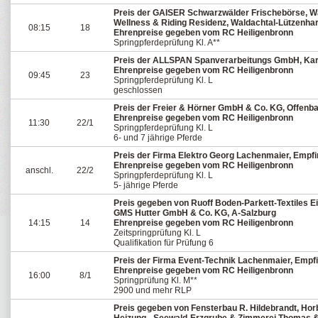
Preis der GAISER Schwarzwälder Frischebörse, Wal
Wellness & Riding Residenz, Waldachtal-Lützenhar
08:15
18
Ehrenpreise gegeben vom RC Heiligenbronn
Springpferdeprüfung Kl. A**
Preis der ALLSPAN Spanverarbeitungs GmbH, Karl
Ehrenpreise gegeben vom RC Heiligenbronn
09:45
23
Springpferdeprüfung Kl. L
geschlossen
Preis der Freier & Hörner GmbH & Co. KG, Offenb
Ehrenpreise gegeben vom RC Heiligenbronn
11:30
22/1
Springpferdeprüfung Kl. L
6- und 7 jährige Pferde
Preis der Firma Elektro Georg Lachenmaier, Empf
Ehrenpreise gegeben vom RC Heiligenbronn
anschl.
22/2
Springpferdeprüfung Kl. L
5- jährige Pferde
Preis gegeben von Ruoff Boden-Parkett-Textiles Ei
GMS Hutter GmbH & Co. KG, A-Salzburg
14:15
14
Ehrenpreise gegeben vom RC Heiligenbronn
Zeitspringprüfung Kl. L
Qualifikation für Prüfung 6
Preis der Firma Event-Technik Lachenmaier, Empf
Ehrenpreise gegeben vom RC Heiligenbronn
16:00
8/1
Springprüfung Kl. M**
2900 und mehr RLP
Preis gegeben von Fensterbau R. Hildebrandt, Hor