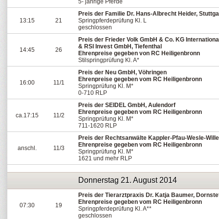
5- jährige Pferde
Preis der Familie Dr. Hans-Albrecht Heider, Stuttga
13:15
21
Springpferdeprüfung Kl. L
geschlossen
Preis der Frieder Volk GmbH & Co. KG Internationa
& RSI Invest GmbH, Tiefenthal
14:45
26
Ehrenpreise gegeben von RC Heiligenbronn
Stilspringprüfung Kl. A*
Preis der Neu GmbH, Vöhringen
Ehrenpreise gegeben vom RC Heiligenbronn
16:00
11/1
Springprüfung Kl. M*
0-710 RLP
Preis der SEIDEL GmbH, Aulendorf
Ehrenpreise gegeben vom RC Heiligenbronn
ca.17:15
11/2
Springprüfung Kl. M*
711-1620 RLP
Preis der Rechtsanwälte Kappler-Pfau-Wesle-Will
Ehrenpreise gegeben vom RC Heiligenbronn
anschl.
11/3
Springprüfung Kl. M*
1621 und mehr RLP
Donnerstag 21. August 2014
Preis der Tierarztpraxis Dr. Katja Baumer, Dornste
Ehrenpreise gegeben vom RC Heiligenbronn
07:30
19
Springpferdeprüfung Kl. A**
geschlossen