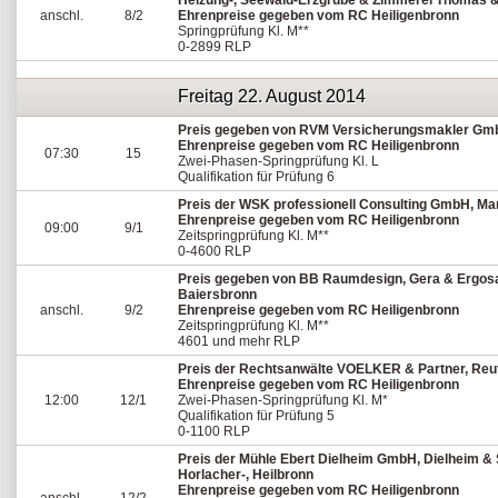
Heizung-, Seewald-Erzgrube & Zimmerei Thomas &
anschl.
8/2
Ehrenpreise gegeben vom RC Heiligenbronn
Springprüfung Kl. M**
0-2899 RLP
Freitag 22. August 2014
Preis gegeben von RVM Versicherungsmakler GmbH
Ehrenpreise gegeben vom RC Heiligenbronn
07:30
15
Zwei-Phasen-Springprüfung Kl. L
Qualifikation für Prüfung 6
Preis der WSK professionell Consulting GmbH, M
Ehrenpreise gegeben vom RC Heiligenbronn
09:00
9/1
Zeitspringprüfung Kl. M**
0-4600 RLP
Preis gegeben von BB Raumdesign, Gera & Ergosa
Baiersbronn
anschl.
9/2
Ehrenpreise gegeben vom RC Heiligenbronn
Zeitspringprüfung Kl. M**
4601 und mehr RLP
Preis der Rechtsanwälte VOELKER & Partner, Reu
Ehrenpreise gegeben vom RC Heiligenbronn
12:00
12/1
Zwei-Phasen-Springprüfung Kl. M*
Qualifikation für Prüfung 5
0-1100 RLP
Preis der Mühle Ebert Dielheim GmbH, Dielheim & S
Horlacher-, Heilbronn
Ehrenpreise gegeben vom RC Heiligenbronn