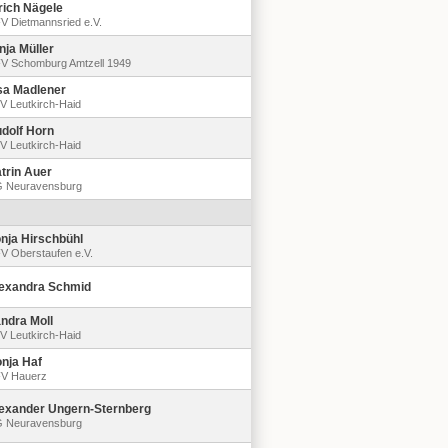
rich Nägele
V Dietmannsried e.V.
nja Müller
V Schomburg Amtzell 1949
sa Madlener
V Leutkirch-Haid
dolf Horn
V Leutkirch-Haid
trin Auer
 Neuravensburg
nja Hirschbühl
V Oberstaufen e.V.
exandra Schmid
ndra Moll
V Leutkirch-Haid
nja Haf
V Hauerz
exander Ungern-Sternberg
 Neuravensburg