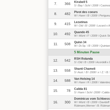
Kirabell 5
7.
366
S \ Bay \ Schi \ 2008 \ Casin
Pivot des coeurs
8.
482
W \ Hann \ B \ 2009 \ Perigueu
Lezatinus
9.
415
W \ Old \ B \ 2008 \ Lezard x 
Quando 45
10.
492
W \ Württ \ F \ 2009 \ Quick S
Quinn 34
11.
508
W \ Dt.Sp. \ B \ 2009 \ Quinta
5 Minuten Pause
RSH Rolanda
12.
542
S \ Old \ B \ 2009 \ Acordelli 
Shanti Chameli
13.
558
S \ Ausl. \ B \ 2008 \ x \ Z: \ 
Van Helsing 14
14.
588
W \ Hann \ R \ 2008 \ Valentin
Calida 81
15.
78
S \ Hann \ Schi \ 2008 \ Calido
Dominicus vom Schloessl
16.
300
W \ Württ \ B \ 2009 \ Davido
Rütimann,Werner \ B: Rütima