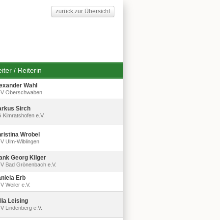
zurück zur Übersicht
iter / Reiterin
exander Wahl
V Oberschwaben
rkus Sirch
 Kimratshofen e.V.
ristina Wrobel
V Ulm-Wiblingen
ank Georg Kilger
V Bad Grönenbach e.V.
niela Erb
V Weiler e.V.
lia Leising
V Lindenberg e.V.