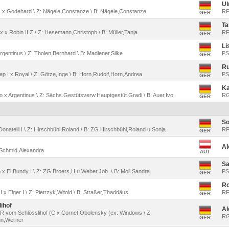
Ul
os x Godehard \ Z: Nägele,Constanze \ B: Nägele,Constanze
RF
GER
Ta
x x Robin II Z \ Z: Hesemann,Christoph \ B: Müller,Tanja
RF
GER
Li
Argentinus \ Z: Tholen,Bernhard \ B: Madlener,Silke
PS
GER
Ru
tep I x Royal \ Z: Götze,Inge \ B: Horn,Rudolf,Horn,Andrea
PS
GER
Ka
no x Argentinus \ Z: Sächs.Gestütsverw.Hauptgestüt Gradi \ B: Auer,Ivo
RG
GER
So
x Donatelli I \ Z: Hirschbühl,Roland \ B: ZG Hirschbühl,Roland u.Sonja
RF
GER
Al
B: Schmid,Alexandra
AUT
Sa
o x El Bundy I \ Z: ZG Broers,H.u.Weber,Joh. \ B: Moll,Sandra
PS
GER
Ro
 I x Eiger I \ Z: Pietrzyk,Witold \ B: Straßer,Thaddäus
RF
GER
ihof
Al
ff R vom Schlösslihof (C x Cornet Obolensky (ex: Windows \ Z:
RG
GER
nn,Werner