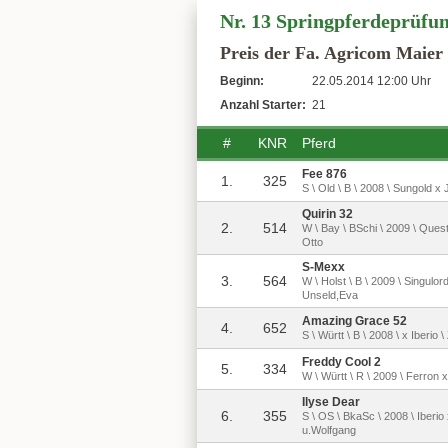
Nr. 13 Springpferdeprüfu
Preis der Fa. Agricom Maier
Beginn:
22.05.2014 12:00 Uhr
Anzahl Starter:
21
#
KNR
Pferd
Fee 876
1.
325
S \ Old \ B \ 2008 \ Sungold x
Quirin 32
2.
514
W \ Bay \ BSchi \ 2009 \ Ques
Otto
S-Mexx
3.
564
W \ Holst \ B \ 2009 \ Singulo
Unseld,Eva
Amazing Grace 52
4.
652
S \ Württ \ B \ 2008 \ x Iberio \
Freddy Cool 2
5.
334
W \ Württ \ R \ 2009 \ Ferron 
Ilyse Dear
6.
355
S \ OS \ BkaSc \ 2008 \ Iberio
u.Wolfgang