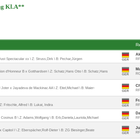
ng Kl.A**
Re
Al
 Just Spectacular xx \ Z: Struss,Dirk \ B: Pechar,Jürgen
RF
GER
Ma
tion d'Honneur B x Gotthardsen \ Z: Schatz,Hans Otto \ B: Schatz,Hans
RG
GER
Ch
rd Joter x Jayadeva de Mackinac AA \ Z: Eitel,Michael \ B: Maier-
RF
GER
Fr
 Z: Fritschle, Alfred \ B: Lukat, Indira
RF
GER
Da
x Cosinus B \ Z: Adams,Wolfgang \ B: Erb,Daniela,Lauriola,Michael
RF
GER
Ju
 x Capitol I \ Z: Eberspächer,Rolf-Dieter \ B: ZG Biesinger,Beate
RF
GER