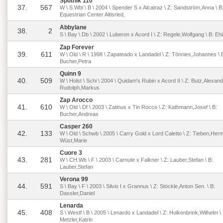
Sputnik 110
37.
567
W \ S.Wbl \ B \ 2004 \ Spender S x Alcatraz \ Z: Sandström,Anna \ B
Equestrian Center Altisried,
Abbylane
38.
2
S \ Bay \ Db \ 2002 \ Luberon x Acord I \ Z: Regele,Wolfgang \ B: Ehi
Zap Forever
39.
611
W \ Old \ R \ 1998 \ Zapateado x Landadel \ Z: Tönnies,Johannes \ 
Bucher,Petra
Quinn 9
40.
509
W \ Holst \ Schi \ 2004 \ Quidam's Rubin x Acord II \ Z: Butz,Alexand
Rudolph,Markus
Zap Arocco
41.
610
W \ Old \ Df \ 2003 \ Zatinus x Tin Rocco \ Z: Kathmann,Josef \ B:
Bucher,Andreas
Casper 260
42.
133
W \ Old \ Schwb \ 2005 \ Carry Gold x Lord Caletto \ Z: Tieben,Herm
Wüst,Marie
Cuore 3
43.
281
W \ CH.Wb \ F \ 2003 \ Carnute x Falkner \ Z: Lauber,Stefan \ B:
Lauber,Stefan
Verona 99
44.
591
S \ Bay \ F \ 2003 \ Silvio I x Grannus \ Z: Stöckle,Anton Sen. \ B:
Dassler,Daniel
Lenarda
45.
408
S \ Westf \ B \ 2005 \ Lenardo x Landadel \ Z: Holkenbrink,Wilhelm \ 
Metzler,Katrin