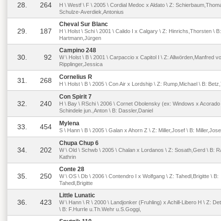
28.
264
H \ Westf \ F \ 2005 \ Cordial Medoc x Aldato \ Z: Schierbaum,Thoma
Schulze-Averdiek,Antonius
Cheval Sur Blanc
29.
187
H \ Holst \ Schi \ 2001 \ Calido I x Calgary \ Z: Hinrichs,Thorsten \ B:
Hartmann,Jürgen
Campino 248
30.
92
W \ Holst \ B \ 2001 \ Carpaccio x Capitol I \ Z: Allwörden,Manfred vo
Ripplinger,Jessica
Cornelius R
31.
268
H \ Holst \ B \ 2005 \ Con Air x Lordship \ Z: Rump,Michael \ B: Be
Con Spirit 7
32.
240
H \ Bay \ RSchi \ 2006 \ Cornet Obolensky (ex: Windows x Acorado I
Schindele jun.,Anton \ B: Dassler,Daniel
Mylena
33.
454
S \ Hann \ B \ 2005 \ Galan x Ahorn Z \ Z: Miller,Josef \ B: Miller,Jose
Chupa Chup 6
34.
202
W \ Old \ Schwb \ 2005 \ Chalan x Lordanos \ Z: Sosath,Gerd \ B: 
Kathrin
Conte 28
35.
250
W \ OS \ Db \ 2006 \ Contendro I x Wolfgang \ Z: Tahedl,Brigitte \ B:
Tahedl,Brigitte
Little Lunatic
36.
423
W \ Hann \ R \ 2000 \ Landjonker (Fruhling) x Achill-Libero H \ Z: De
\ B: F.Hurrle u.Th.Wehr u.S.Goggi,