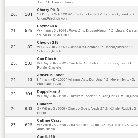
Josef \ B: Dinauer,Janina
Cherry Pie 3
20.
184
S \ Dt.Sp. \ Schi \ 2004 \ Calido I x Lafitte \ Z: Timmreck,Frank \ B:
Unger,Friedrich von
Raymann 4
21.
525
W \ Hann \ B \ 2004 \ Royal Z I x Drosselklang II \ Z: Matzat,Carst
\ B: Kortsch,Christine
Chester 245
22.
185
W \ OS \ Db \ 2005 \ Colander x Donator \ Z: Fischer,Andreas \ B:
Schamne,Natalia
Con Dios 9
23.
239
W \ Bay \ Db \ 2002 \ Caretello B x Kolibri \ Z: Kerscher,Josef \ B:
Rundel,Chanelle
Adlantus Joker
24.
13
H \ Hann \ B \ 2000 \ Adlantus As x Don Juan \ Z: Meyer,Heinz \ B:
Steinhauser,Alois
Doppelkorn 2
25.
304
W \ Bay \ Db \ 1998 \ Daimler x Ladalco \ Z: Karl,Doris \ B: Dirr,Moni
Chuanita
26.
633
S \ Württ \ B \ 2006 \ Chacco-Blue x Alexis Z \ Z: Kühnle, Rudolf \ B:
Rudolf
Call me Crazy
27.
626
W \ Württ \ B \ 2005 \ Chambertin x Landos \ Z: Mai, Volker \ B: Götz
Anna Nicola
Cordial 26