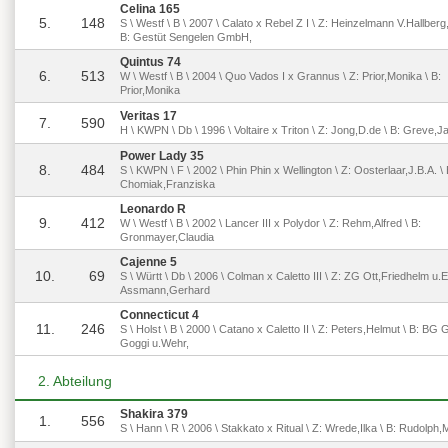
Celina 165
5.
148
S \ Westf \ B \ 2007 \ Calato x Rebel Z I \ Z: Heinzelmann V.Hallberg
B: Gestüt Sengelen GmbH,
Quintus 74
6.
513
W \ Westf \ B \ 2004 \ Quo Vados I x Grannus \ Z: Prior,Monika \ B:
Prior,Monika
Veritas 17
7.
590
H \ KWPN \ Db \ 1996 \ Voltaire x Triton \ Z: Jong,D.de \ B: Greve,J
Power Lady 35
8.
484
S \ KWPN \ F \ 2002 \ Phin Phin x Wellington \ Z: Oosterlaar,J.B.A. \ 
Chomiak,Franziska
Leonardo R
9.
412
W \ Westf \ B \ 2002 \ Lancer III x Polydor \ Z: Rehm,Alfred \ B:
Gronmayer,Claudia
Cajenne 5
10.
69
S \ Württ \ Db \ 2006 \ Colman x Caletto III \ Z: ZG Ott,Friedhelm u.E
Assmann,Gerhard
Connecticut 4
11.
246
S \ Holst \ B \ 2000 \ Catano x Caletto II \ Z: Peters,Helmut \ B: BG 
Goggi u.Wehr,
2. Abteilung
Shakira 379
1.
556
S \ Hann \ R \ 2006 \ Stakkato x Ritual \ Z: Wrede,Ilka \ B: Rudolph