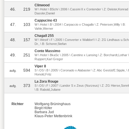
Clinwood
46.
219
W \ Holst \ BSchi \ 2006 \ Cassini II x Contender \ Z: Deister,Konrad 
Dassler,Daniel
Cappucino 43
47.
103
W \ Holst \ B \ 2004 \ Carpaccio x Chagallo \ Z: Petersen,Willy \ B:
Vahle,Werner
Chagall 255
48.
157
W \ Westf \ F \ 2005 \ Converter x Walldorf I \ Z: ZG Lindhaus u.S
Dr., \ B: Schorer,Stefan
Conte Massimo
49.
251
W \ Holst \ BkaSc \ 2005 \ Caretino x Lansing \ Z: Borchardt,Lothar \
Ruppert,Karl Gregor
Viper 8
594
S \ OS \ B \ 2005 \ Coronado x Alabaster \ Z: Abc Gestüt/E.Sipple, \ 
aufg.
Honold,Fritz
La Zora Rouge
373
S \ OS \ F \ 2007 \ Landor S x Zeus (Nurzeus) \ Z: ZG Hierse,Sonnh
aufg.
\ B: Rabold,Juliane
Richter
Wolfgang Brüninghaus
Birgit Höfer
Barbara Jud
Klaus-Peter Mettenbrink