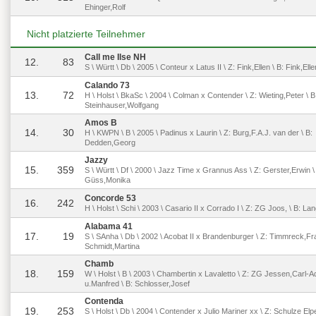
Ehinger,Rolf
Nicht platzierte Teilnehmer
Call me Ilse NH
12.
83
S \ Württ \ Db \ 2005 \ Conteur x Latus II \ Z: Fink,Ellen \ B: Fink,Elle
Calando 73
13.
72
H \ Holst \ BkaSc \ 2004 \ Colman x Contender \ Z: Wieting,Peter \ B
Steinhauser,Wolfgang
Amos B
14.
30
H \ KWPN \ B \ 2005 \ Padinus x Laurin \ Z: Burg,F.A.J. van der \ B:
Dedden,Georg
Jazzy
15.
359
S \ Württ \ Df \ 2000 \ Jazz Time x Grannus Ass \ Z: Gerster,Erwin \
Güss,Monika
Concorde 53
16.
242
H \ Holst \ Schi \ 2003 \ Casario II x Corrado I \ Z: ZG Joos, \ B: La
Alabama 41
17.
19
S \ SAnha \ Db \ 2002 \ Acobat II x Brandenburger \ Z: Timmreck,Fra
Schmidt,Martina
Chamb
18.
159
W \ Holst \ B \ 2003 \ Chambertin x Lavaletto \ Z: ZG Jessen,Carl-Ad
u.Manfred \ B: Schlosser,Josef
Contenda
19.
253
S \ Holst \ Db \ 2004 \ Contender x Julio Mariner xx \ Z: Schulze Elp