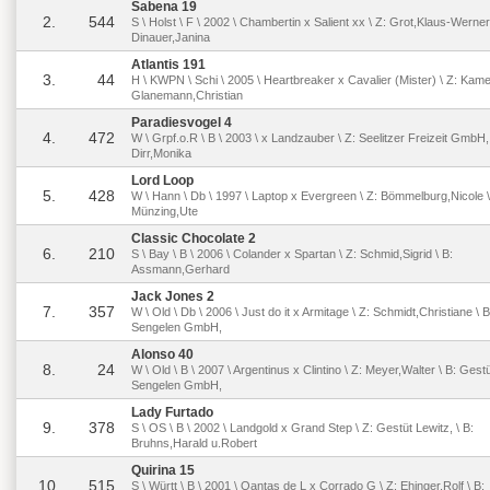
Sabena 19
2.
544
S \ Holst \ F \ 2002 \ Chambertin x Salient xx \ Z: Grot,Klaus-Werner
Dinauer,Janina
Atlantis 191
3.
44
H \ KWPN \ Schi \ 2005 \ Heartbreaker x Cavalier (Mister) \ Z: Kamer
Glanemann,Christian
Paradiesvogel 4
4.
472
W \ Grpf.o.R \ B \ 2003 \ x Landzauber \ Z: Seelitzer Freizeit GmbH, 
Dirr,Monika
Lord Loop
5.
428
W \ Hann \ Db \ 1997 \ Laptop x Evergreen \ Z: Bömmelburg,Nicole \
Münzing,Ute
Classic Chocolate 2
6.
210
S \ Bay \ B \ 2006 \ Colander x Spartan \ Z: Schmid,Sigrid \ B:
Assmann,Gerhard
Jack Jones 2
7.
357
W \ Old \ Db \ 2006 \ Just do it x Armitage \ Z: Schmidt,Christiane \ 
Sengelen GmbH,
Alonso 40
8.
24
W \ Old \ B \ 2007 \ Argentinus x Clintino \ Z: Meyer,Walter \ B: Gest
Sengelen GmbH,
Lady Furtado
9.
378
S \ OS \ B \ 2002 \ Landgold x Grand Step \ Z: Gestüt Lewitz, \ B:
Bruhns,Harald u.Robert
Quirina 15
10.
515
S \ Württ \ B \ 2001 \ Qantas de L x Corrado G \ Z: Ehinger,Rolf \ B: