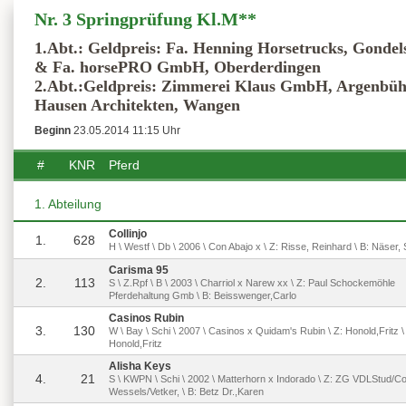
Nr. 3 Springprüfung Kl.M**
1.Abt.: Geldpreis: Fa. Henning Horsetrucks, Gonde
& Fa. horsePRO GmbH, Oberderdingen
2.Abt.:Geldpreis: Zimmerei Klaus GmbH, Argenbüh
Hausen Architekten, Wangen
Beginn
23.05.2014 11:15 Uhr
#
KNR
Pferd
1. Abteilung
Collinjo
1.
628
H \ Westf \ Db \ 2006 \ Con Abajo x \ Z: Risse, Reinhard \ B: Näser,
Carisma 95
2.
113
S \ Z.Rpf \ B \ 2003 \ Charriol x Narew xx \ Z: Paul Schockemöhle
Pferdehaltung Gmb \ B: Beisswenger,Carlo
Casinos Rubin
3.
130
W \ Bay \ Schi \ 2007 \ Casinos x Quidam's Rubin \ Z: Honold,Fritz \
Honold,Fritz
Alisha Keys
4.
21
S \ KWPN \ Schi \ 2002 \ Matterhorn x Indorado \ Z: ZG VDLStud/C
Wessels/Vetker, \ B: Betz Dr.,Karen