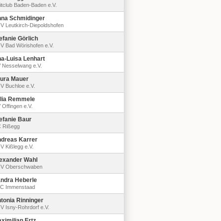
itclub Baden-Baden e.V.
na Schmidinger
V Leutkirch-Diepoldshofen
efanie Görlich
V Bad Wörishofen e.V.
a-Luisa Lenhart
 Nesselwang e.V.
ura Mauer
V Buchloe e.V.
lia Remmele
 Offingen e.V.
efanie Baur
 Rißegg
dreas Karrer
V Kißlegg e.V.
exander Wahl
V Oberschwaben
ndra Heberle
C Immenstaad
tonia Rinninger
V Isny-Rohrdorf e.V.
ximilian Ertz