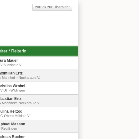
zurück zur Übersicht
iter / Reiterin
ura Mauer
V Buchloe e.V.
ximilian Ertz
 Mannheim-Neckarau e.V.
ristina Wrobel
V Ulm-Wiblingen
bastian Ertz
 Mannheim-Neckarau e.V.
ulina Herzog
G Obere Mühle e.V.
phael Masson
 Reutlingen
dreas Bucher