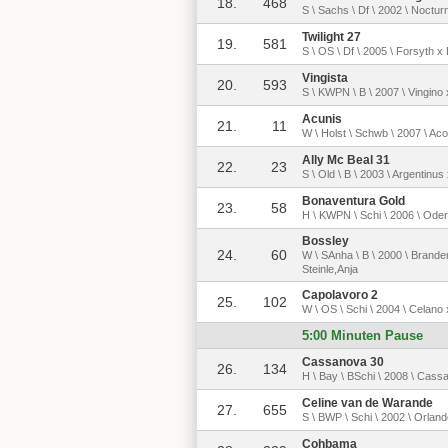
18.
468
S \ Sachs \ Df \ 2002 \ Noctur
Twilight 27
19.
581
S \ OS \ Df \ 2005 \ Forsyth x 
Vingista
20.
593
S \ KWPN \ B \ 2007 \ Vingino
Acunis
21.
11
W \ Holst \ Schwb \ 2007 \ Aco
Ally Mc Beal 31
22.
23
S \ Old \ B \ 2003 \ Argentinu
Bonaventura Gold
23.
58
H \ KWPN \ Schi \ 2006 \ Ode
Bossley
24.
60
W \ SAnha \ B \ 2000 \ Brande
Steinle,Anja
Capolavoro 2
25.
102
W \ OS \ Schi \ 2004 \ Celano
5:00 Minuten Pause
Cassanova 30
26.
134
H \ Bay \ BSchi \ 2008 \ Cass
Celine van de Warande
27.
655
S \ BWP \ Schi \ 2002 \ Orland
Cohbama