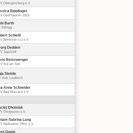
V Obergünzburg e.V.
ssica Ripplinger
V Oberhausen 1929
bi Barth
 Rißegg
bert Schießl
 Illertissen u.U.e.V.
org Dedden
V Jagstzell
rlo Beisswenger
V Rot am See
ja Steinle
 Hofs Leutkirch
a-Anne Schneider
V Bad Wurzach e.V.
ciej Chomiak
V Ottobeuren e.V.
riam-Sabrina Lang
V Weilheimer Pffrd. e.V.
en Goggi