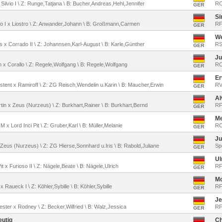
 Silvio I \ Z: Runge,Tatjana \ B: Bucher,Andreas,Hehl,Jennifer
RC
GER
Si
imo I x Liostro \ Z: Anwander,Johann \ B: Großmann,Carmen
RF
GER
We
as x Corrado II \ Z: Johannsen,Karl-August \ B: Karle,Günther
RS
GER
Ju
n x Corallo \ Z: Regele,Wolfgang \ B: Regele,Wolfgang
RC
GER
Er
istent x Ramiroff \ Z: ZG Reisch,Wendelin u.Karin \ B: Maucher,Erwin
RV
GER
Al
rtin x Zeus (Nurzeus) \ Z: Burkhart,Rainer \ B: Burkhart,Bernd
RF
GER
Me
M x Lord Inci Pit \ Z: Gruber,Karl \ B: Müller,Melanie
RC
GER
Ju
 Zeus (Nurzeus) \ Z: ZG Hierse,Sonnhard u.Iris \ B: Rabold,Juliane
Sp
GER
Ul
Pit x Furioso II \ Z: Nägele,Beate \ B: Nägele,Ulrich
RF
GER
Mo
x Raueck I \ Z: Köhler,Sybille \ B: Köhler,Sybille
RF
GER
Je
vester x Rodney \ Z: Becker,Wilfried \ B: Walz,Jessica
RF
GER
utig
Ch