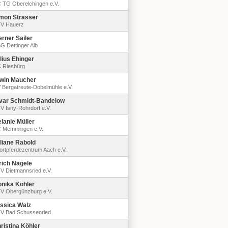
 TG Oberelchingen e.V.
mon Strasser
V Hauerz
rner Sailer
G Dettinger Alb
lius Ehinger
 Riesbürg
win Maucher
 Bergatreute-Dobelmühle e.V.
var Schmidt-Bandelow
V Isny-Rohrdorf e.V.
lanie Müller
 Memmingen e.V.
liane Rabold
ortpferdezentrum Aach e.V.
rich Nägele
V Dietmannsried e.V.
nika Köhler
V Obergünzburg e.V.
ssica Walz
V Bad Schussenried
ristina Köhler