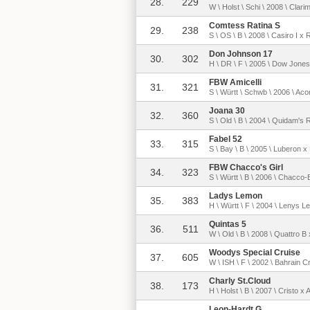
28.
229
W \ Holst \ Schi \ 2008 \ Clari
Comtess Ratina S
29.
238
S \ OS \ B \ 2008 \ Casiro I x
Don Johnson 17
30.
302
H \ DR \ F \ 2005 \ Dow Jon
FBW Amicelli
31.
321
S \ Württ \ Schwb \ 2006 \ Aco
Joana 30
32.
360
S \ Old \ B \ 2004 \ Quidam's 
Fabel 52
33.
315
S \ Bay \ B \ 2005 \ Luberon x
FBW Chacco's Girl
34.
323
S \ Württ \ B \ 2006 \ Chacco-
Ladys Lemon
35.
383
H \ Württ \ F \ 2004 \ Lenys L
Quintas 5
36.
511
W \ Old \ B \ 2008 \ Quattro B
Woodys Special Cruise
37.
605
W \ ISH \ F \ 2002 \ Bahrain 
Charly St.Cloud
38.
173
H \ Holst \ B \ 2007 \ Cristo 
Leon-Hardt G