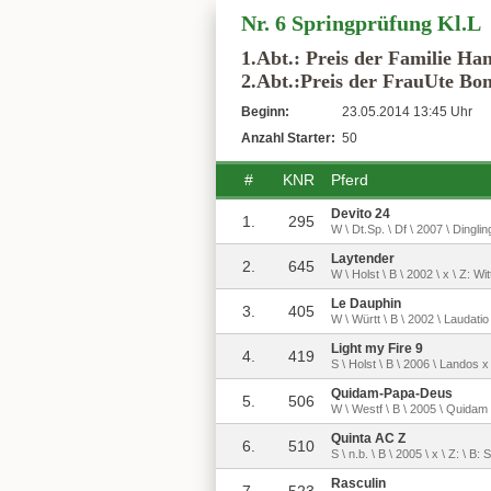
Nr. 6 Springprüfung Kl.L
1.Abt.: Preis der Familie Ha
2.Abt.:Preis der FrauUte Bon
Beginn:
23.05.2014 13:45 Uhr
Anzahl Starter:
50
#
KNR
Pferd
Devito 24
1.
295
W \ Dt.Sp. \ Df \ 2007 \ Dingl
Laytender
2.
645
W \ Holst \ B \ 2002 \ x \ Z: W
Le Dauphin
3.
405
W \ Württ \ B \ 2002 \ Laudati
Light my Fire 9
4.
419
S \ Holst \ B \ 2006 \ Landos x
Quidam-Papa-Deus
5.
506
W \ Westf \ B \ 2005 \ Quidam
Quinta AC Z
6.
510
S \ n.b. \ B \ 2005 \ x \ Z: \ B
Rasculin