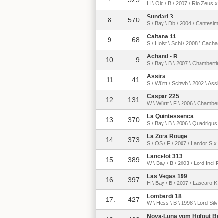
7.
523
H \ Old \ B \ 2007 \ Rio Zeus x
Sundari 3
8.
570
S \ Bay \ Db \ 2004 \ Centes
Caitana 11
9.
68
S \ Holst \ Schi \ 2008 \ Cach
Achanti - R
10.
9
S \ Bay \ B \ 2007 \ Chamberti
Assira
11.
41
S \ Württ \ Schwb \ 2002 \ Ass
Caspar 225
12.
131
W \ Württ \ F \ 2006 \ Chambe
La Quintessenca
13.
370
S \ Bay \ B \ 2006 \ Quadrigus 
La Zora Rouge
14.
373
S \ OS \ F \ 2007 \ Landor S x
Lancelot 313
15.
389
W \ Bay \ B \ 2003 \ Lord Inci 
Las Vegas 199
16.
397
H \ Bay \ B \ 2007 \ Lascaro K 
Lombardi 18
17.
427
W \ Hess \ B \ 1998 \ Lord Sil
Nova-Luna vom Hofgut Be