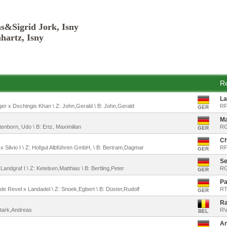
ns&Sigrid Jork, Isny
hartz, Isny
Re
La
inger x Dschingis Khan \ Z: John,Gerald \ B: John,Gerald
RF
GER
Ma
ittenborn, Udo \ B: Ertz, Maximilian
RG
GER
Ch
o x Silvio I \ Z: Hofgut Albführen GmbH, \ B: Bertram,Dagmar
RF
GER
Se
 Landgraf I \ Z: Ketelsen,Matthias \ B: Bertling,Peter
RG
GER
Pa
 de Revel x Landadel \ Z: Snoek,Egbert \ B: Düster,Rudolf
RT
GER
Ra
: Stark,Andreas
RV
BEL
An