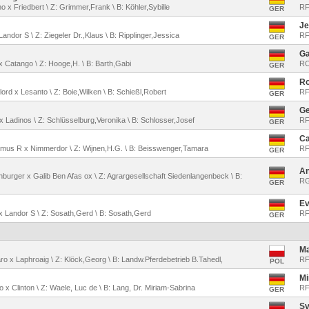
no x Friedbert \ Z: Grimmer,Frank \ B: Köhler,Sybille
RF
GER
Je
Landor S \ Z: Ziegeler Dr.,Klaus \ B: Ripplinger,Jessica
RF
GER
Ga
 x Catango \ Z: Hooge,H. \ B: Barth,Gabi
RC
GER
Ro
lord x Lesanto \ Z: Boie,Wilken \ B: Schießl,Robert
RFV
GER
Ge
s x Ladinos \ Z: Schlüsselburg,Veronika \ B: Schlosser,Josef
RF
GER
Ca
rmus R x Nimmerdor \ Z: Wijnen,H.G. \ B: Beisswenger,Tamara
RF
GER
An
nburger x Galib Ben Afas ox \ Z: Agrargesellschaft Siedenlangenbeck \ B:
RG
GER
Ev
 x Landor S \ Z: Sosath,Gerd \ B: Sosath,Gerd
RF
GER
Ma
aro x Laphroaig \ Z: Klöck,Georg \ B: Landw.Pferdebetrieb B.Tahedl,
RF
POL
Mi
o x Clinton \ Z: Waele, Luc de \ B: Lang, Dr. Miriam-Sabrina
RF
GER
Sv