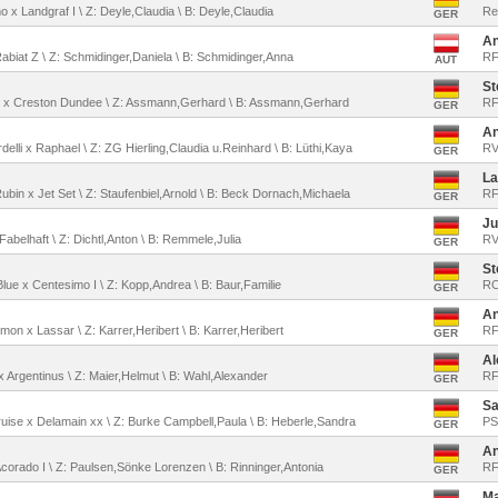
mo x Landgraf I \ Z: Deyle,Claudia \ B: Deyle,Claudia
Re
GER
An
 Rabiat Z \ Z: Schmidinger,Daniela \ B: Schmidinger,Anna
RF
AUT
St
es x Creston Dundee \ Z: Assmann,Gerhard \ B: Assmann,Gerhard
RF
GER
An
rdelli x Raphael \ Z: ZG Hierling,Claudia u.Reinhard \ B: Lüthi,Kaya
RV
GER
La
Rubin x Jet Set \ Z: Staufenbiel,Arnold \ B: Beck Dornach,Michaela
RF
GER
Ju
 Fabelhaft \ Z: Dichtl,Anton \ B: Remmele,Julia
RV
GER
St
Blue x Centesimo I \ Z: Kopp,Andrea \ B: Baur,Familie
RC
GER
An
emon x Lassar \ Z: Karrer,Heribert \ B: Karrer,Heribert
RF
GER
Al
 x Argentinus \ Z: Maier,Helmut \ B: Wahl,Alexander
RF
GER
Sa
Cruise x Delamain xx \ Z: Burke Campbell,Paula \ B: Heberle,Sandra
PS
GER
An
x Acorado I \ Z: Paulsen,Sönke Lorenzen \ B: Rinninger,Antonia
RF
GER
Ma