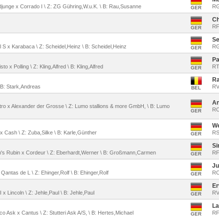
ndjunge x Corrado I \ Z: ZG Gühring,W.u.K. \ B: Rau,Susanne
RG
GER
Ch
RF
GER
Se
al S x Karabaca \ Z: Scheidel,Heinz \ B: Scheidel,Heinz
RG
GER
Pa
to x Polling \ Z: Kling,Alfred \ B: Kling,Alfred
RT
GER
Ra
\ B: Stark,Andreas
RV
BEL
An
octro x Alexander der Grosse \ Z: Lumo stallions & more GmbH, \ B: Lumo
RC
GER
We
o x Cash \ Z: Zuba,Silke \ B: Karle,Günther
RS
GER
Si
am's Rubin x Cordeur \ Z: Eberhardt,Werner \ B: Großmann,Carmen
RF
GER
Ju
x Qantas de L \ Z: Ehinger,Rolf \ B: Ehinger,Rolf
RC
GER
Er
II x Lincoln \ Z: Jehle,Paul \ B: Jehle,Paul
RV
GER
La
o Ask x Cantus \ Z: Stutteri Ask A/S, \ B: Hertes,Michael
RF
GER