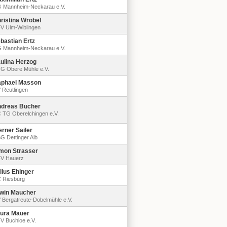
 Mannheim-Neckarau e.V.
ristina Wrobel
V Ulm-Wiblingen
bastian Ertz
 Mannheim-Neckarau e.V.
ulina Herzog
G Obere Mühle e.V.
phael Masson
 Reutlingen
dreas Bucher
 TG Oberelchingen e.V.
rner Sailer
G Dettinger Alb
mon Strasser
V Hauerz
lius Ehinger
 Riesbürg
win Maucher
 Bergatreute-Dobelmühle e.V.
ura Mauer
V Buchloe e.V.