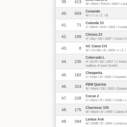
39.
413
W \ Württ \ RSchi \ 2003 \ La
Cenando
40.
659
W \ \ \ \ x \ Z: \ B:
Calanda 33
41.
71
S \ Württ \ Schi \ 2002 \ Cordi
Christo 23
42.
199
H \ Bay \ Db \ 2007 \ Conte Cris
AC Ciano CH
43.
8
W \ CH.Wb \ B \ 2004 \ x \ Z: 
Colorrado L
44.
235
H \ Dt.Pf \ Db \ 2007 \ C-Ind
stallions & more GmbH,
Cheppetta
45.
182
S \ Holst \ B \ 2008 \ Chepett
FBW Quickly
46.
324
W \ Württ \ Db \ 2003 \ Quid
Cocue 2
47.
228
S \ Württ \ B \ 2005 \ Chello I 
Charmeur 335
48.
175
W \ Württ \ B \ 1999 \ Caletto I
Lantus Ask
49.
394
W \ DWB \ B \ 2006 \ Lambrusc