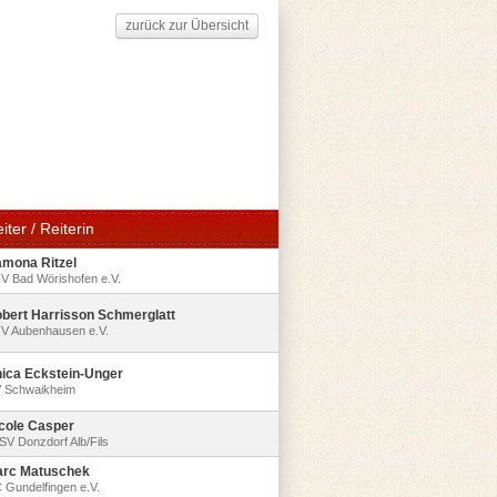
zurück zur Übersicht
iter / Reiterin
mona Ritzel
V Bad Wörishofen e.V.
bert Harrisson Schmerglatt
V Aubenhausen e.V.
ica Eckstein-Unger
 Schwaikheim
cole Casper
SV Donzdorf Alb/Fils
rc Matuschek
 Gundelfingen e.V.