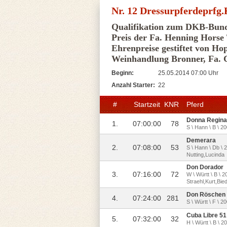
Nr. 12 Dressurpferdeprfg.
Qualifikation zum DKB-Bun
Preis der Fa. Henning Horse
Ehrenpreise gestiftet von Hop
Weinhandlung Bronner, Fa. 
Beginn:
25.05.2014 07:00 Uhr
Anzahl Starter:
22
#
Startzeit
KNR
Pferd
Donna Regina
1.
07:00:00
78
S \ Hann \ B \ 2
Demerara
2.
07:08:00
53
S \ Hann \ Db \ 
Nutting,Lucinda
Don Dorador
3.
07:16:00
72
W \ Württ \ B \ 
Straehl,Kurt,Bi
Don Röschen
4.
07:24:00
281
S \ Württ \ F \ 
Cuba Libre 51
5.
07:32:00
32
H \ Württ \ B \ 