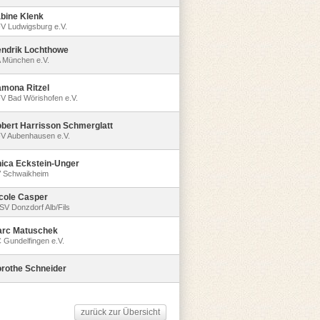
bine Klenk
V Ludwigsburg e.V.
ndrik Lochthowe
 München e.V.
mona Ritzel
V Bad Wörishofen e.V.
bert Harrisson Schmerglatt
V Aubenhausen e.V.
ica Eckstein-Unger
 Schwaikheim
cole Casper
SV Donzdorf Alb/Fils
rc Matuschek
 Gundelfingen e.V.
rothe Schneider
zurück zur Übersicht