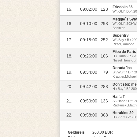
Friedolin 36
15.
09:02:00
123
W \ Old \ Db \ 2
Meggle`s Sylv
16.
09:10:00
293
W \ Old \ SCHWB 
Besitzer
Superdry
17.
09:18:00
252
W \ Bay \ B \ 20
Ritzel,Ramona
Filou de Paris
18.
09:26:00
106
H \ Hann \ R \ 2
Niesel,Hans-Jü
Doradafina
19.
09:34:00
79
S \ Württ \ Df \
Krautter,Michael
Don't stop me
20.
09:42:00
283
H \ Bay \ B \ 200
Haifa T
21.
09:50:00
136
S \ Hann \ Df \ 
Radjanski,Matth
Herakles 29
22.
09:58:00
308
H \ \ \ \ x \ Z: \ B:
Geldpreis
200,00 EUR