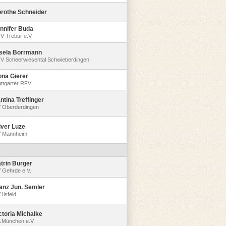
rothe Schneider
nnifer Buda
V Trebur e.V.
sela Borrmann
V Scheerwiesental Schwieberdingen
ona Gierer
uttgarter RFV
ntina Treffinger
 Oberderdingen
iver Luze
 Mannheim
trin Burger
 Gehrde e.V.
anz Jun. Semler
Ilsfeld
ctoria Michalke
 München e.V.