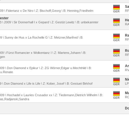
Sa
009 \ Fidertanz x De Niro \ Z: Bischoff,Georg \ B: Henning,Friedhelm
RF
GER
ester
He
\ 2009 \ Sir Donnerhall I x Gepard \ Z: Gestüt Lewitz \ B: unbekannter
RA
GER
Ra
09 \ Sunny de Hus x La Rochelle G \ Z: Metzner,Manfred \ B:
RF
GER
Ro
009 \ Fürst Romancier x Wolkentanz I \ Z: Martens,Johann \ B:
RF
GER
rgen
An
 2009 \ Don Diamond x Epikur \ Z: ZG Wörner,Edgar u.Mechthild \ B:
RV
GER
 u.Renate
Ni
9 \ Don Diamond x Life is Life \ Z: Kober, Josef \ B: Gestuet Birkhof
LP
GER
Ma
2009 \ Hochadel x Lauries Crusador xx \ Z: Tiedemann,Dietrich Wilhelm \ B:
RC
GER
ias,Radjanski,Sandra
Do