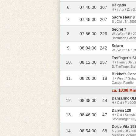
Delgado
6.
07:40:00
307
H \ \ \ \ x \ Z: \ B:
Sacre Fleur 8
7.
07:48:00
207
S \ Old \ B \ 20
Secret 7
8.
07:56:00
226
W \ Württ \ B \ 
Borrmann,Gisel
Solaro
9.
08:04:00
242
W \ Württ \ R \ 
Treffinger's S
10.
08:12:00
257
H \ Hann \ Db \ 
B: Treffinger,Ste
Birkhofs Gen
11.
08:20:00
18
H \ Westf \ Schw
Casper,Familie
ca. 10:00 Mi
Danzarino OL
12.
08:38:00
44
H \ Old \ F \ 200
Darwin 128
13.
08:46:00
47
H \ Old \ Schwb 
Stockburger Dr
Dolce Vita 19
14.
08:54:00
68
S \ Old \ Df \ 2
Michalke,Victori