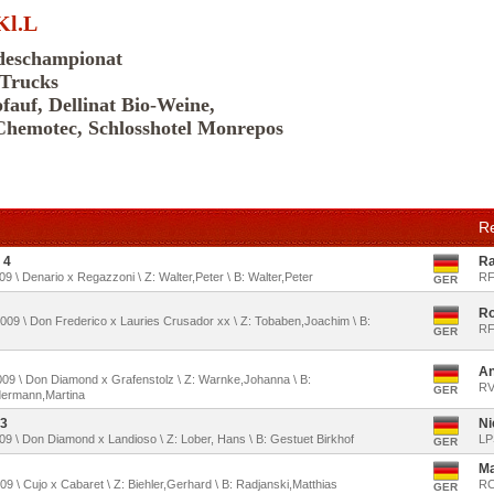
Kl.L
deschampionat
 Trucks
fauf, Dellinat Bio-Weine,
Chemotec, Schlosshotel Monrepos
Re
 4
Ra
009 \ Denario x Regazzoni \ Z: Walter,Peter \ B: Walter,Peter
RF
GER
Ro
2009 \ Don Frederico x Lauries Crusador xx \ Z: Tobaben,Joachim \ B:
RF
GER
An
2009 \ Don Diamond x Grafenstolz \ Z: Warnke,Johanna \ B:
RV
GER
edermann,Martina
 3
Ni
2009 \ Don Diamond x Landioso \ Z: Lober, Hans \ B: Gestuet Birkhof
LP
GER
Ma
2009 \ Cujo x Cabaret \ Z: Biehler,Gerhard \ B: Radjanski,Matthias
RC
GER