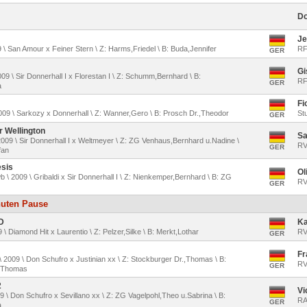
Do
Je
09 \ San Amour x Feiner Stern \ Z: Harms,Friedel \ B: Buda,Jennifer
RF
GER
Gi
2009 \ Sir Donnerhall I x Florestan I \ Z: Schumm,Bernhard \ B:
RF
GER
a
Fi
2009 \ Sarkozy x Donnerhall \ Z: Wanner,Gero \ B: Prosch Dr.,Theodor
St
GER
ir Wellington
Sa
2009 \ Sir Donnerhall I x Weltmeyer \ Z: ZG Venhaus,Bernhard u.Nadine \
RV
GER
fan
esis
Ol
b \ 2009 \ Gribaldi x Sir Donnerhall I \ Z: Nienkemper,Bernhard \ B: ZG
RV
GER
nuten Pause
D
Ka
9 \ Diamond Hit x Laurentio \ Z: Pelzer,Silke \ B: Merkt,Lothar
RV
GER
Fr
\ 2009 \ Don Schufro x Justinian xx \ Z: Stockburger Dr.,Thomas \ B:
RV 
GER
.,Thomas
2
Vi
009 \ Don Schufro x Sevillano xx \ Z: ZG Vagelpohl,Theo u.Sabrina \ B:
RA
GER
a