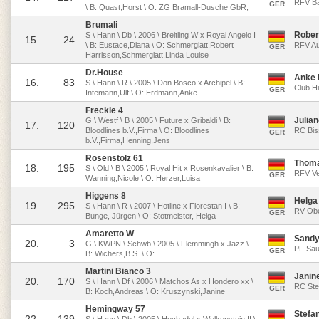
RFV Ba
GER
\ B: Quast,Horst \ O: ZG Bramall-Dusche GbR,
Brumali
Rober
S \ Hann \ Db \ 2006 \ Breitling W x Royal Angelo I
15.
24
\ B: Eustace,Diana \ O: Schmerglatt,Robert
RFV Au
GER
Harrisson,Schmerglatt,Linda Louise
Dr.House
Anke
16.
83
S \ Hann \ R \ 2005 \ Don Bosco x Archipel \ B:
Club H
GER
Intemann,Ulf \ O: Erdmann,Anke
Freckle 4
Julian
G \ Westf \ B \ 2005 \ Future x Gribaldi \ B:
17.
120
Bloodlines b.V.,Firma \ O: Bloodlines
RC Bis
GER
b.V.,Firma,Henning,Jens
Rosenstolz 61
Thoma
18.
195
S \ Old \ B \ 2005 \ Royal Hit x Rosenkavalier \ B:
RFV Vel
GER
Wanning,Nicole \ O: Herzer,Luisa
Higgens 8
Helga
19.
295
S \ Hann \ R \ 2007 \ Hotline x Florestan I \ B:
RV Obe
GER
Bunge, Jürgen \ O: Stotmeister, Helga
Amaretto W
Sandy
20.
3
G \ KWPN \ Schwb \ 2005 \ Flemmingh x Jazz \
PF Sau
GER
B: Wichers,B.S. \ O:
Martini Bianco 3
Janin
20.
170
S \ Hann \ Df \ 2006 \ Matchos As x Hondero xx \
RC Ste
GER
B: Koch,Andreas \ O: Kruszynski,Janine
Hemingway 57
Stefa