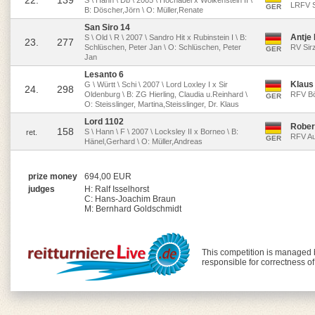
22.
139
S \ Hann \ Db \ 2005 \ Hochadel x Wolkenstein II \
LRFV S
GER
B: Döscher,Jörn \ O: Müller,Renate
San Siro 14
Antje
S \ Old \ R \ 2007 \ Sandro Hit x Rubinstein I \ B:
23.
277
Schlüschen, Peter Jan \ O: Schlüschen, Peter
RV Sir
GER
Jan
Lesanto 6
Klaus 
G \ Württ \ Schi \ 2007 \ Lord Loxley I x Sir
24.
298
Oldenburg \ B: ZG Hierling, Claudia u.Reinhard \
RFV Bö
GER
O: Steisslinger, Martina,Steisslinger, Dr. Klaus
Lord 1102
Rober
158
S \ Hann \ F \ 2007 \ Locksley II x Borneo \ B:
ret.
RFV Au
GER
Hänel,Gerhard \ O: Müller,Andreas
prize money
694,00 EUR
judges
H: Ralf Isselhorst
C: Hans-Joachim Braun
M: Bernhard Goldschmidt
This competition is managed
responsible for correctness o