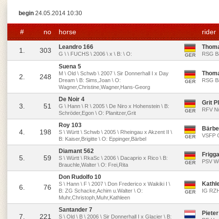
begin
24.05.2014 10:30
#
no
horse
rider
Leandro 166
Thom
1.
303
G \ \ FUCHS \ 2006 \ x \ B: \ O:
RSG Ba
GER
Suena 5
Thom
M \ Old \ Schwb \ 2007 \ Sir Donnerhall I x Day
2.
248
Dream \ B: Sims,Joan \ O:
RSG Ba
GER
Wagner,Christine,Wagner,Hans-Georg
De Noir 4
Grit P
3.
51
G \ Hann \ R \ 2005 \ De Niro x Hohenstein \ B:
RFV Nü
GER
Schröder,Egon \ O: Planitzer,Grit
Roy 103
Bärbe
4.
198
S \ Württ \ Schwb \ 2005 \ Rheingau x Akzent II \
VSFP G
GER
B: Kaiser,Brigitte \ O: Eppinger,Bärbel
Diamant 562
Frigga
5.
59
S \ Württ \ RkaSc \ 2006 \ Dacaprio x Rico \ B:
PSV We
GER
Brauchle,Walter \ O: Frei,Rita
Don Rudolfo 10
Kathl
S \ Hann \ F \ 2007 \ Don Frederico x Waikiki I \
6.
76
B: ZG Schacke,Achim u.Walter \ O:
IG RZH
GER
Muhr,Christoph,Muhr,Kathleen
Santander 7
Piete
7.
221
S \ Old \ B \ 2006 \ Sir Donnerhall I x Glacier \ B: