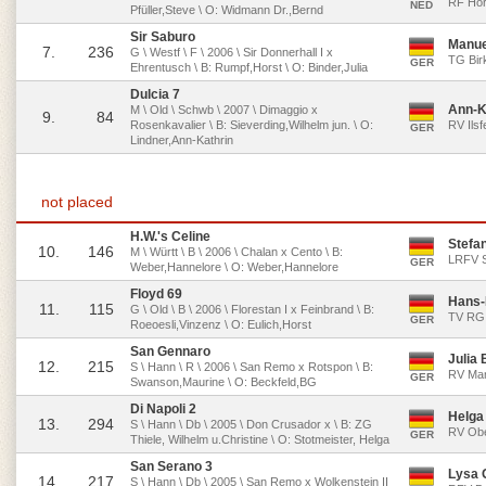
RF Hor
NED
Pfüller,Steve \ O: Widmann Dr.,Bernd
Sir Saburo
Manue
7.
236
G \ Westf \ F \ 2006 \ Sir Donnerhall I x
TG Bir
GER
Ehrentusch \ B: Rumpf,Horst \ O: Binder,Julia
Dulcia 7
Ann-K
M \ Old \ Schwb \ 2007 \ Dimaggio x
9.
84
Rosenkavalier \ B: Sieverding,Wilhelm jun. \ O:
RV Ilsf
GER
Lindner,Ann-Kathrin
not placed
H.W.'s Celine
Stefa
10.
146
M \ Württ \ B \ 2006 \ Chalan x Cento \ B:
LRFV S
GER
Weber,Hannelore \ O: Weber,Hannelore
Floyd 69
Hans-
11.
115
G \ Old \ B \ 2006 \ Florestan I x Feinbrand \ B:
TV RG 
GER
Roeoesli,Vinzenz \ O: Eulich,Horst
San Gennaro
Julia 
12.
215
S \ Hann \ R \ 2006 \ San Remo x Rotspon \ B:
RV Ma
GER
Swanson,Maurine \ O: Beckfeld,BG
Di Napoli 2
Helga
13.
294
S \ Hann \ Db \ 2005 \ Don Crusador x \ B: ZG
RV Obe
GER
Thiele, Wilhelm u.Christine \ O: Stotmeister, Helga
San Serano 3
Lysa 
14.
217
S \ Hann \ Db \ 2005 \ San Remo x Wolkenstein II