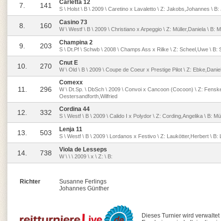
Carletta 12
7.
141
S \ Holst \ B \ 2009 \ Caretino x Lavaletto \ Z: Jakobs,Johannes \ 
Casino 73
8.
160
W \ Westf \ B \ 2009 \ Christiano x Arpeggio \ Z: Müller,Daniela \ B: M
Champina 2
9.
203
S \ Dt.Pf \ Schwb \ 2008 \ Champs Ass x Rilke \ Z: Scheel,Uwe \ B:
Cnut E
10.
270
W \ Old \ B \ 2009 \ Coupe de Coeur x Prestige Pilot \ Z: Ebke,Danie
Comexx
11.
296
W \ Dt.Sp. \ DbSch \ 2009 \ Convoi x Cancoon (Cocoon) \ Z: Fensk
Oestersandforth,Wilfried
Cordina 44
12.
332
S \ Westf \ B \ 2009 \ Calido I x Polydor \ Z: Cording,Angelika \ B: Mü
Lenja 11
13.
503
S \ Westf \ B \ 2009 \ Lordanos x Festivo \ Z: Laukötter,Herbert \ B: 
Viola de Lesseps
14.
738
W \ \ \ 2009 \ x \ Z: \ B:
Richter
Susanne Ferlings
Johannes Günther
Dieses Turnier wird verwaltet