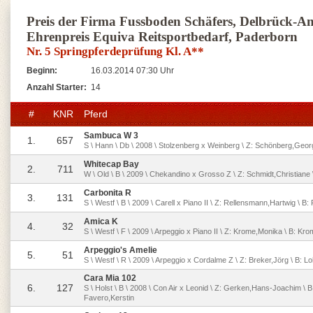
Preis der Firma Fussboden Schäfers, Delbrück-A
Ehrenpreis Equiva Reitsportbedarf, Paderborn
Nr. 5 Springpferdeprüfung Kl. A**
Beginn:
16.03.2014 07:30 Uhr
Anzahl Starter:
14
#
KNR
Pferd
Sambuca W 3
1.
657
S \ Hann \ Db \ 2008 \ Stolzenberg x Weinberg \ Z: Schönberg,Geo
Whitecap Bay
2.
711
W \ Old \ B \ 2009 \ Chekandino x Grosso Z \ Z: Schmidt,Christiane 
Carbonita R
3.
131
S \ Westf \ B \ 2009 \ Carell x Piano II \ Z: Rellensmann,Hartwig \ 
Amica K
4.
32
S \ Westf \ F \ 2009 \ Arpeggio x Piano II \ Z: Krome,Monika \ B: Kr
Arpeggio's Amelie
5.
51
S \ Westf \ R \ 2009 \ Arpeggio x Cordalme Z \ Z: Breker,Jörg \ B: L
Cara Mia 102
6.
127
S \ Holst \ B \ 2008 \ Con Air x Leonid \ Z: Gerken,Hans-Joachim \ B
Favero,Kerstin