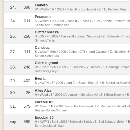
Elandro
24.
390
W \ KWPN \ R \ 2009 \ Tolan R x Jumbo-Jet \ Z: \ B: Keßeler,Maja
Pouquette
24.
611
S \ Westf \ Db \ 2009 \ Piano II x Calido I \ Z: ZG Kanne, Freiherr un
Kanne,Ann-Cathrine von
Cimtschnecke
26.
250
S \ OS \ F \ 2009 \ Cassini II x Zeus (Nurzeus) \ Z: Schneider,Christi
Schmidt,Tanja
Candega
27.
111
S \ Westf \ Schi \ 2009 \ Colbert GTI x Lord Calando \ Z: Niemöller,B
Schmitz,Andreas
Cidre le grand
28.
248
W \ Holst \ Schi \ 2009 \ C-Trenton Z x Landos \ Z: Hennings,Reimer 
Rethmeier,Freya
Everla
29.
402
S \ KWPN \ B \ 2009 \ Lord Z x Beach Boy \ Z: \ B: Schreiber,Maximi
Alles Atze
30.
26
H \ Westf \ B \ 2009 \ Arpeggio x Monsieur AA \ Z: Köhler,Simone \ B:
Parzival 81
31.
579
W \ Westf \ B \ 2009 \ Piano II x Greifswald \ Z: Rüther-Rohde,Wilhe
Rüther-Rohde,Michael
Escobar 30
399
H \ KWPN \ Schi \ 2009 \ Michael x Kojak \ Z: Stal Schutte-Meijer, \ B
aufg.
Schreiber,Maximilian