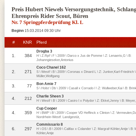
Preis Hubert Niewels Versorgungstechnik, Schlan
Ehrenpreis Rider Scout, Büren
Nr. 7 Springpferdeprüfung Kl. L
Beginn
15.03.2014 09:30 Uhr
#
KNR
Pferd
Drogba 3
1.
384
H \ Z.Rpf \ F \ 2009 \ Darco x Jus de Pomme \ Z: Lenaerts,G \ B:
Johanngieseker,Antonius
Coco Chanel 162
2.
271
S \ Westf \ B \ 2009 \ Coronas x Dinard L \ Z: Junker,Karl-Friedrich \
Müller,Wolfgang
Bon Amie 7
3.
77
S \ Holst \ Db \ 2009 \ Casall x Corrado I \ Z: Wullweber,Kai \ B: Br
Charlie Sheen 3
4.
212
H \ Westf \ B \ 2009 \ Casiro I x Polydor \ Z: Ekkel,Jenny \ B: Meye
Cup Cooper
4.
359
H \ BWP \ B \ 2009 \ Cooper VD Heffinck x Clinton \ Z: Vermeulen,D
Nordrhein-Westf. Landgestüt,
Commissario 8
6.
297
H \ OS \ B \ 2009 \ Califax x Colander \ Z: Margraf-Köhler,Antje \ B: 
Köhler,Antje