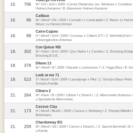
Vilbergs Corvette
15.
706
W \ OS \ Schi \ 2009 \ Cornet Obolensky (ex: Windows x Cordalme 
Holmen,Karianne \ B: Klaveness Holmen,Karianne
Caillaux
16.
86
W \ Westf \ Db \ 2009 \ Cornado I x Landcapitol \ Z: Meyer zu Hartum
Meyer zu Hartum,Kirsten
Cairo-Cajano
16.
88
H \ Westf \ Schi \ 2009 \ Coronas x Colbert GTI \ Z: Mohrfeld,Erich \
Johanngieseker,Antonius
Con Quisar RB
18.
302
W \ Holst \ Schi \ 2009 \ Quo Vados I x Caretino \ Z: Bröcking,Rüdige
Bröcking,B.S.B.,
Dilano 13
18.
378
W \ Westf \ B \ 2009 \ Diarado x Lamoureux I \ Z: Figge,Elisa \ B: S
Look at me 71
18.
523
S \ Westf \ Schi \ 2009 \ Lausejunge x Pilot \ Z: Schulze,Klaus-Peter
Schulze,Familie
Clinaro 2
21.
264
W \ Hann \ B \ 2009 \ Clinton I x Dinard L \ Z: Albersmeier,Hubertus 
u.Sportpferde Albersmeier,
Cassus Clay
21.
173
H \ Westf \ BkaSc \ 2009 \ Cassus x Weinberg \ Z: Pampel,Wilhelm \ 
Brinkmann,
Chardonnay BS
21.
209
W \ Westf \ Db \ 2009 \ Carrico x Dinard L \ Z: Specht,Bernhold \ B:
u.Karola