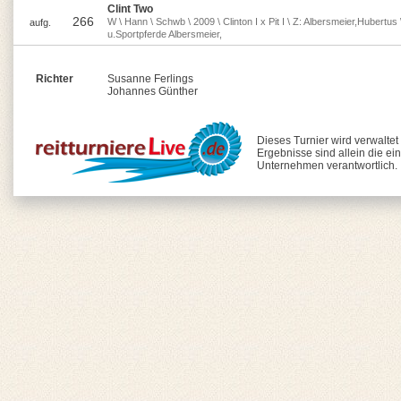
Clint Two
266
W \ Hann \ Schwb \ 2009 \ Clinton I x Pit I \ Z: Albersmeier,Hubertus 
aufg.
u.Sportpferde Albersmeier,
Richter
Susanne Ferlings
Johannes Günther
Dieses Turnier wird verwaltet
Ergebnisse sind allein die ei
Unternehmen verantwortlich.