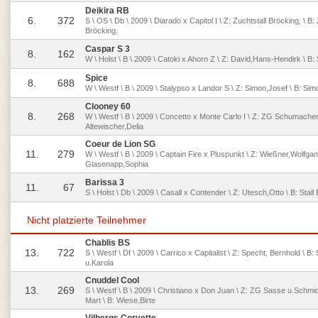
Deikira RB
6.
372
S \ OS \ Db \ 2009 \ Diarado x Capitol I \ Z: Zuchtstall Bröcking, \ B: 
Bröcking,
Caspar S 3
8.
162
W \ Holst \ B \ 2009 \ Catoki x Ahorn Z \ Z: David,Hans-Hendirk \ B: 
Spice
8.
688
W \ Westf \ B \ 2009 \ Stalypso x Landor S \ Z: Simon,Josef \ B: Si
Clooney 60
8.
268
W \ Westf \ B \ 2009 \ Concetto x Monte Carlo I \ Z: ZG Schumacher
Altewischer,Delia
Coeur de Lion SG
11.
279
W \ Westf \ B \ 2009 \ Captain Fire x Pluspunkt \ Z: Wießner,Wolfgan
Glasenapp,Sophia
Barissa 3
11.
67
S \ Holst \ Db \ 2009 \ Casall x Contender \ Z: Utesch,Otto \ B: Stal
Nicht platzierte Teilnehmer
Chablis BS
13.
722
S \ Westf \ Df \ 2009 \ Carrico x Capitalist \ Z: Specht, Bernhold \ B
u.Karola
Cnuddel Cool
13.
269
S \ Westf \ B \ 2009 \ Christiano x Don Juan \ Z: ZG Sasse u.Schmi
Mart \ B: Wiese,Birte