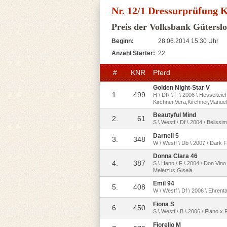
Nr. 12/1 Dressurprüfung K
Preis der Volksbank Güterslo
Beginn:
28.06.2014 15:30 Uhr
Anzahl Starter:
22
#
KNR
Pferd
Golden Night-Star V
1.
499
H \ DR \ F \ 2006 \ Hesseltei
Kirchner,Vera,Kirchner,Manuel
Beautyful Mind
2.
61
S \ Westf \ Df \ 2004 \ Belis
Darnell 5
3.
348
W \ Westf \ Db \ 2007 \ Dark 
Donna Clara 46
4.
387
S \ Hann \ F \ 2004 \ Don Vino
Meletzus,Gisela
Emil 94
5.
408
W \ Westf \ Df \ 2006 \ Ehrent
Fiona S
6.
450
S \ Westf \ B \ 2006 \ Fiano x 
Fiorello M