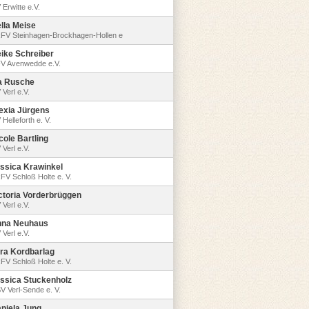
 Erwitte e.V.
lla Meise
FV Steinhagen-Brockhagen-Hollen e
ike Schreiber
V Avenwedde e.V.
a Rusche
 Verl e.V.
exia Jürgens
Helleforth e. V.
cole Bartling
 Verl e.V.
ssica Krawinkel
FV Schloß Holte e. V.
ctoria Vorderbrüggen
 Verl e.V.
na Neuhaus
 Verl e.V.
ra Kordbarlag
FV Schloß Holte e. V.
ssica Stuckenholz
V Verl-Sende e. V.
niela Jung