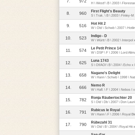
7.
972
H \ Westf \ B \ 2003 \ Floresta
First Flight's Beauty
8.
960
S \ Trak. \ B \ 2003 \ Finley-M
Hot Hit 2
9.
516
W \ Old \ Schwb \ 2007 \ Hotli
Indigo - D
10.
523
W \ Württ \ B \ 2002 \ Interpol
Le Petit Prince 14
11.
574
W \ DSP \ F \ 2006 \ Lord Altm
Luna 1743
12.
625
S \ Of/AOl \ B \ 2004 \ Echo 
Nagano's Delight
13.
658
W \ Hann \ Schwb \ 1998 \ Nati
Nemo R
14.
666
W \ Hafl. \ F \ 2004 \ Nebos I x
Ronja Räubertochter 20
15.
782
S \ Old \ Db \ 2007 \ Don Laur
Rubicus le Royal
16.
791
W \ Hann \ F \ 2006 \ Royal 
Rübezahl 31
17.
790
W \ Old \ B \ 2004 \ Royal Hi
San d'or