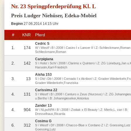
Nr. 23 Springpferdeprüfung Kl. L
Preis Ludger Niehüser, Edeka-Mobiel
Beginn
27.06.2014 14:15 Uhr
#
KNR
Pferd
Cedric S
1.
174
W \ Westf \ B \ 2008 \ Casiro I x Lancer II \ Z: Schlieckmann,Roman 
Schlieckmann,Roman
Carpigiana
2.
142
S \ Holst \ Schi \ 2008 \ Clarimo x Quintero \ Z: ZG Lüneburg,Jan u.K
Harseim,Karl-Friedrich
Aisha 153
3.
13
S \ Old \ Db \ 2008 \ Cornado I x Akribori \ Z: Graden Wiederkehr,Fr
Graden Wiederkehr,Franziska
Carissima 22
4.
131
S \ Westf \ B \ 2008 \ Canturo x Zeus (Nurzeus) \ Z: ZG Johanngie
u.Bertho \ B: Johanngieseker,Antonius
Zander 13
4.
904
W \ NLpoNPA \ B \ 2008 \ Zodiak x El Beauty \ Z: Mierlo,L. van \ B:
Dresselhaus,Ricarda
Cosima G
6.
312
S \ Westf \ Df \ 2008 \ Chacco-Blue x Cordano Z \ Z: Goessing,Lutz 
Goessing,Lutz