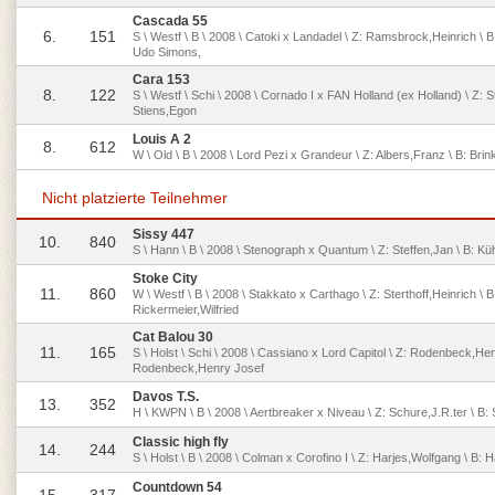
Cascada 55
6.
151
S \ Westf \ B \ 2008 \ Catoki x Landadel \ Z: Ramsbrock,Heinrich \ B
Udo Simons,
Cara 153
8.
122
S \ Westf \ Schi \ 2008 \ Cornado I x FAN Holland (ex Holland) \ Z: S
Stiens,Egon
Louis A 2
8.
612
W \ Old \ B \ 2008 \ Lord Pezi x Grandeur \ Z: Albers,Franz \ B: Bri
Nicht platzierte Teilnehmer
Sissy 447
10.
840
S \ Hann \ B \ 2008 \ Stenograph x Quantum \ Z: Steffen,Jan \ B: K
Stoke City
11.
860
W \ Westf \ B \ 2008 \ Stakkato x Carthago \ Z: Sterthoff,Heinrich \ B
Rickermeier,Wilfried
Cat Balou 30
11.
165
S \ Holst \ Schi \ 2008 \ Cassiano x Lord Capitol \ Z: Rodenbeck,Hen
Rodenbeck,Henry Josef
Davos T.S.
13.
352
H \ KWPN \ B \ 2008 \ Aertbreaker x Niveau \ Z: Schure,J.R.ter \ B:
Classic high fly
14.
244
S \ Holst \ B \ 2008 \ Colman x Corofino I \ Z: Harjes,Wolfgang \ B: 
Countdown 54