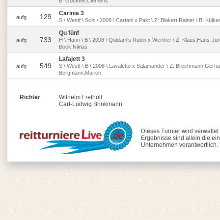
B: Gockeln,Clemens
Carinia 3
129
aufg.
S \ Westf \ Schi \ 2008 \ Cartani x Pakt \ Z: Blakert,Rainer \ B: Külk
Qu fünf
733
H \ Hann \ B \ 2008 \ Quidam's Rubin x Werther \ Z: Klaus,Hans-Jür
aufg.
Bock,Niklas
Lafajett 3
549
S \ Westf \ B \ 2008 \ Lavaletto x Salamander \ Z: Brechmann,Gerhar
aufg.
Bergmann,Marion
Richter
Wilhelm Fretholt
Carl-Ludwig Brinkmann
Dieses Turnier wird verwaltet
Ergebnisse sind allein die ei
Unternehmen verantwortlich.