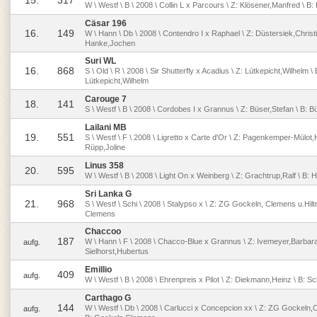
15.
317
W \ Westf \ B \ 2008 \ Collin L x Parcours \ Z: Klösener,Manfred \ B:
Cäsar 196
16.
149
W \ Hann \ Db \ 2008 \ Contendro I x Raphael \ Z: Düstersiek,Christi
Hanke,Jochen
Suri WL
16.
868
S \ Old \ R \ 2008 \ Sir Shutterfly x Acadius \ Z: Lütkepicht,Wilhelm \ 
Lütkepicht,Wilhelm
Carouge 7
18.
141
S \ Westf \ B \ 2008 \ Cordobes I x Grannus \ Z: Büser,Stefan \ B: B
Lailani MB
19.
551
S \ Westf \ F \ 2008 \ Ligretto x Carte d'Or \ Z: Pagenkemper-Mülot,
Rüpp,Joline
Linus 358
20.
595
W \ Westf \ B \ 2008 \ Light On x Weinberg \ Z: Grachtrup,Ralf \ B: H
Sri Lanka G
21.
968
S \ Westf \ Schi \ 2008 \ Stalypso x \ Z: ZG Gockeln, Clemens u.Hilt
Clemens
Chaccoo
187
W \ Hann \ F \ 2008 \ Chacco-Blue x Grannus \ Z: Ivemeyer,Barbara
aufg.
Sielhorst,Hubertus
Emillio
409
aufg.
W \ Westf \ B \ 2008 \ Ehrenpreis x Pilot \ Z: Diekmann,Heinz \ B: Schi
Carthago G
144
W \ Westf \ Db \ 2008 \ Carlucci x Concepcion xx \ Z: ZG Gockeln,C
aufg.