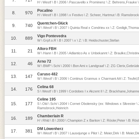
7.
717
H \ Westf \ B \ 2006 \ Pascavello x Prominenz \ Z: Behrens,Frauke 
Pocalino
8.
970
H \ Westf \ B \ 1998 \ x Festivo \ Z: Scheer, Hartmut \ B: Ramsbroc
Quentchen-Glück
9.
740
W \ Westf \ B \ 2007 \ Quinta Real x Condrieu xx \ Z: Gedigk,Thom
Vigo Pontevedra
10.
889
W \ Grpf.o.R \ B \ 2007 \ x \ Z: \ B: Heidschuster,Stefan
Alloro FBH
11.
21
W \ Hann \ B \ 2005 \ Adlantico As x Unbekannt \ Z: Braulke,Christine
Arno 72
12.
46
W \ BWP \ Schi \ 2000 \ Bon Ami x Landgraaf \ Z: ZG Clerix,Gebrüder
Caruso 482
13.
147
W \ Westf \ B \ 2006 \ Continus Grannus x Charmant AA \ Z: Teufel,
Celina 68
14.
176
S \ Westf \ B \ 1999 \ Cordobes I x Akzent II \ Z: Brackhane,Johann
Celine 195
15.
177
S \ Old \ Schi \ 2004 \ Cornet Obolensky (ex: Windows x Silvester \
Ramsbrock,Heinrich
Chamberlain R
16.
189
H \ Rhld \ B \ 2000 \ Champion Z x Bariton \ Z: Rösler,Peter \ B: Rös
DM Löwenherz
17.
381
W \ Westf \ B \ 2007 \ Lausejunge x Pilot \ Z: Meier,Dirk \ B: Meier,Di