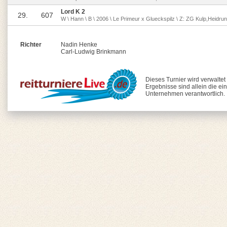
Lord K 2
29.
607
W \ Hann \ B \ 2006 \ Le Primeur x Glueckspilz \ Z: ZG Kulp,Heidrun
Richter
Nadin Henke
Carl-Ludwig Brinkmann
Dieses Turnier wird verwaltet
Ergebnisse sind allein die ei
Unternehmen verantwortlich.