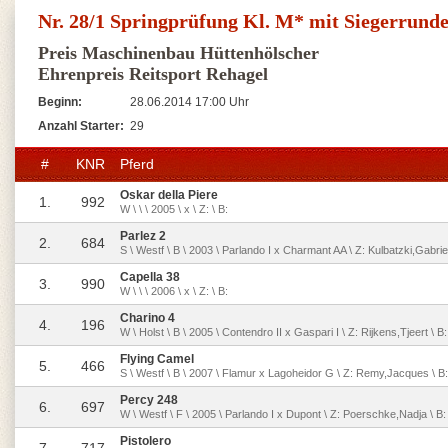
Nr. 28/1 Springprüfung Kl. M* mit Siegerrund
Preis Maschinenbau Hüttenhölscher
Ehrenpreis Reitsport Rehagel
Beginn:
28.06.2014 17:00 Uhr
Anzahl Starter:
29
#
KNR
Pferd
Oskar della Piere
1.
992
W \ \ \ 2005 \ x \ Z: \ B:
Parlez 2
2.
684
S \ Westf \ B \ 2003 \ Parlando I x Charmant AA \ Z: Kulbatzki,Gabrie
Capella 38
3.
990
W \ \ \ 2006 \ x \ Z: \ B:
Charino 4
4.
196
W \ Holst \ B \ 2005 \ Contendro II x Gaspari I \ Z: Rijkens,Tjeert \ B
Flying Camel
5.
466
S \ Westf \ B \ 2007 \ Flamur x Lagoheidor G \ Z: Remy,Jacques \ B: M
Percy 248
6.
697
W \ Westf \ F \ 2005 \ Parlando I x Dupont \ Z: Poerschke,Nadja \ 
Pistolero