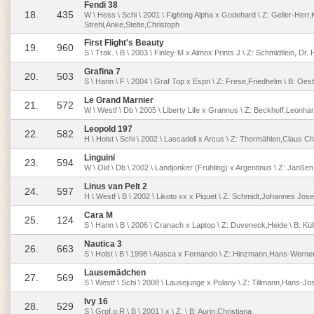
Fendi 38
18.
435
W \ Hess \ Schi \ 2001 \ Fighting Alpha x Godehard \ Z: Geller-Herr,Ka
Strehl,Anke,Stelte,Christoph
First Flight's Beauty
19.
960
S \ Trak. \ B \ 2003 \ Finley-M x Almox Prints J \ Z: Schmidtlein, Dr.
Grafina 7
20.
503
S \ Hann \ F \ 2004 \ Graf Top x Espri \ Z: Frese,Friedhelm \ B: Oe
Le Grand Marnier
21.
572
W \ Westf \ Db \ 2005 \ Liberty Life x Grannus \ Z: Beckhoff,Leonha
Leopold 197
22.
582
H \ Holst \ Schi \ 2002 \ Lascadell x Arcus \ Z: Thormählen,Claus C
Linguini
23.
594
W \ Old \ Db \ 2002 \ Landjonker (Fruhling) x Argentinus \ Z: Janß
Linus van Pelt 2
24.
597
H \ Westf \ B \ 2002 \ Likoto xx x Piquet \ Z: Schmidt,Johannes Josef
Cara M
25.
124
S \ Hann \ B \ 2006 \ Cranach x Laptop \ Z: Duveneck,Heide \ B: Kül
Nautica 3
26.
663
S \ Holst \ B \ 1998 \ Alasca x Fernando \ Z: Hinzmann,Hans-Werner
Lausemädchen
27.
569
S \ Westf \ Schi \ 2008 \ Lausejunge x Polany \ Z: Tillmann,Hans-Jo
Ivy 16
28.
529
S \ Grpf.o.R \ B \ 2001 \ x \ Z: \ B: Aurin,Christiana