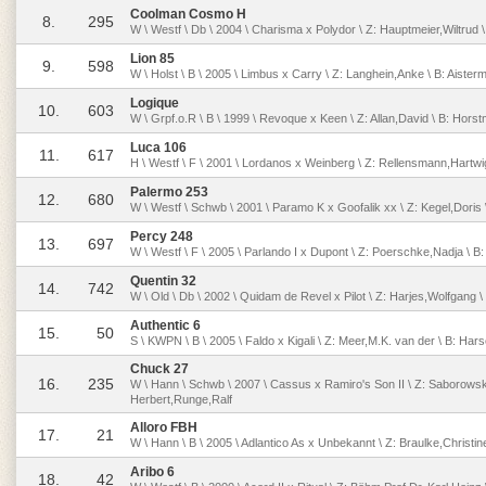
Coolman Cosmo H
8.
295
W \ Westf \ Db \ 2004 \ Charisma x Polydor \ Z: Hauptmeier,Wiltrud \
Lion 85
9.
598
W \ Holst \ B \ 2005 \ Limbus x Carry \ Z: Langhein,Anke \ B: Aist
Logique
10.
603
W \ Grpf.o.R \ B \ 1999 \ Revoque x Keen \ Z: Allan,David \ B: Hors
Luca 106
11.
617
H \ Westf \ F \ 2001 \ Lordanos x Weinberg \ Z: Rellensmann,Hartw
Palermo 253
12.
680
W \ Westf \ Schwb \ 2001 \ Paramo K x Goofalik xx \ Z: Kegel,Doris 
Percy 248
13.
697
W \ Westf \ F \ 2005 \ Parlando I x Dupont \ Z: Poerschke,Nadja \ 
Quentin 32
14.
742
W \ Old \ Db \ 2002 \ Quidam de Revel x Pilot \ Z: Harjes,Wolfgang 
Authentic 6
15.
50
S \ KWPN \ B \ 2005 \ Faldo x Kigali \ Z: Meer,M.K. van der \ B: Hars
Chuck 27
16.
235
W \ Hann \ Schwb \ 2007 \ Cassus x Ramiro's Son II \ Z: Saborowski
Herbert,Runge,Ralf
Alloro FBH
17.
21
W \ Hann \ B \ 2005 \ Adlantico As x Unbekannt \ Z: Braulke,Christine
Aribo 6
18.
42