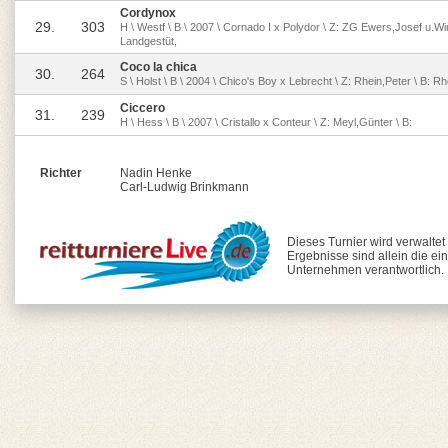
Cordynox
29.
303
H \ Westf \ B \ 2007 \ Cornado I x Polydor \ Z: ZG Ewers,Josef u.Win
Landgestüt,
Coco la chica
30.
264
S \ Holst \ B \ 2004 \ Chico's Boy x Lebrecht \ Z: Rhein,Peter \ B: Rh
Ciccero
31.
239
H \ Hess \ B \ 2007 \ Cristallo x Conteur \ Z: Meyl,Günter \ B:
Richter
Nadin Henke
Carl-Ludwig Brinkmann
Dieses Turnier wird verwaltet
Ergebnisse sind allein die ei
Unternehmen verantwortlich.