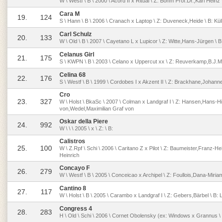
W \ Westf \ B \ 2000 \ Acord II x Ritual \ Z: Böhm Prof.Dr.,Karl Hein
Cara M
19.
124
S \ Hann \ B \ 2006 \ Cranach x Laptop \ Z: Duveneck,Heide \ B: Kül
Carl Schulz
20.
133
W \ Old \ B \ 2007 \ Cayetano L x Lupicor \ Z: Witte,Hans-Jürgen \ 
Celanus Girl
21.
175
S \ KWPN \ B \ 2003 \ Celano x Uppercut xx \ Z: Reuverkamp,B.J.
Celina 68
22.
176
S \ Westf \ B \ 1999 \ Cordobes I x Akzent II \ Z: Brackhane,Johann
Cro
23.
327
W \ Holst \ BkaSc \ 2007 \ Colman x Landgraf I \ Z: Hansen,Hans-Hi
von,Wedel,Maximilian Graf von
Oskar della Piere
24.
992
W \ \ \ 2005 \ x \ Z: \ B:
Calistros
25.
100
W \ Z.Rpf \ Schi \ 2006 \ Caritano Z x Pilot \ Z: Baumeister,Franz-He
Heinrich
Concayo F
26.
279
W \ Westf \ B \ 2005 \ Conceicao x Archipel \ Z: Foullois,Dana-Miria
Cantino 8
27.
117
W \ Holst \ B \ 2005 \ Carambo x Landgraf I \ Z: Gebers,Bärbel \ B:
Congress 4
28.
283
H \ Old \ Schi \ 2006 \ Cornet Obolensky (ex: Windows x Grannus \ Z: