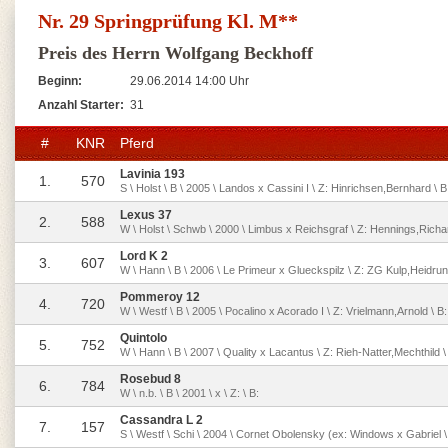
Nr. 29 Springprüfung Kl. M**
Preis des Herrn Wolfgang Beckhoff
Beginn:
29.06.2014 14:00 Uhr
Anzahl Starter:
31
#
KNR
Pferd
Lavinia 193
1.
570
S \ Holst \ B \ 2005 \ Landos x Cassini I \ Z: Hinrichsen,Bernhard \
Lexus 37
2.
588
W \ Holst \ Schwb \ 2000 \ Limbus x Reichsgraf \ Z: Hennings,Richa
Lord K 2
3.
607
W \ Hann \ B \ 2006 \ Le Primeur x Glueckspilz \ Z: ZG Kulp,Heidrun
Pommeroy 12
4.
720
W \ Westf \ B \ 2005 \ Pocalino x Acorado I \ Z: Vrielmann,Arnold \
Quintolo
5.
752
W \ Hann \ B \ 2007 \ Quality x Lacantus \ Z: Rieh-Natter,Mechthild \
Rosebud 8
6.
784
W \ n.b. \ B \ 2001 \ x \ Z: \ B:
Cassandra L 2
7.
157
S \ Westf \ Schi \ 2004 \ Cornet Obolensky (ex: Windows x Gabriel \ 