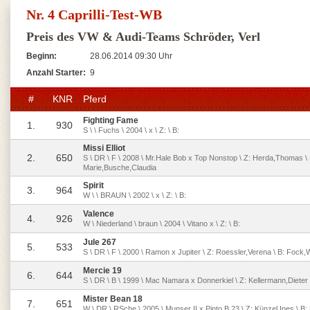
Nr. 4 Caprilli-Test-WB
Preis des VW & Audi-Teams Schröder, Verl
Beginn:
28.06.2014 09:30 Uhr
Anzahl Starter:
9
#
KNR
Pferd
Fighting Fame
1.
930
S \ \ Fuchs \ 2004 \ x \ Z: \ B:
Missi Elliot
2.
650
S \ DR \ F \ 2008 \ Mr.Hale Bob x Top Nonstop \ Z: Herda,Thomas \
Marie,Busche,Claudia
Spirit
3.
964
W \ \ BRAUN \ 2002 \ x \ Z: \ B:
Valence
4.
926
W \ Niederland \ braun \ 2004 \ Vitano x \ Z: \ B:
Jule 267
5.
533
S \ DR \ F \ 2000 \ Ramon x Jupiter \ Z: Roessler,Verena \ B: Fock
Mercie 19
6.
644
S \ DR \ B \ 1999 \ Mac Namara x Donnerkiel \ Z: Kellermann,Diete
Mister Bean 18
7.
651
W \ DR \ RSche \ 2005 \ Munser II x Pinto B 23 \ Z: Künzel,Ines \ B: