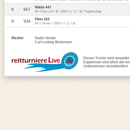
Nikita 447
8.
667
W \ Pony o.R \ B \ 2001 \ x \ Z: \ B: Trepohl,Anja
Filou 162
9.
934
W \ \ Schec \ 2002 \ x \ Z: \ B:
Richter
Nadin Henke
Carl-Ludwig Brinkmann
Dieses Turnier wird verwaltet
Ergebnisse sind allein die ei
Unternehmen verantwortlich.