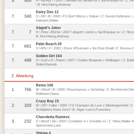
5.
500
H \ KlDRpf \ \ 2003 \ Sahaab Ibn Sahiba ox x Sai Brasque ox \ Z: H
\ B: Hirschberg,Andreas
Daisy Dee 12
7.
340
S \ DR \ B \ 2000 \ FS Don't Worry x Vulkan \ Z: Gestüt Kühlmann, \
Kaimann,Walter
Abgott's Joker
7.
7
H \ Pinto \ BSche \ 2007 \ Abgott's Jarino x Sai Brasque ox \ Z: Hir
B: Hirschberg,Andreas
Palm Beach 29
7.
681
S \ APb \ F \ 2001 \ Ensor d'Eversam x Ibn Esta Ghalil \ Z: Deveux,H.
Golden Girl 164
7.
498
S \ Grpf.o.R \ Palom \ 2007 \ Golden Benjamin x Wellington \ Z: Boldin
Seibel,Hannah
2. Abteilung
Remo 106
1.
766
W \ Westf \ B \ 2000 \ Rosenspross x Schöning \ Z: Bernhörster,Diet
Reilmann,Diana
Crazy Boy 15
2.
320
W \ DR \ Falbe \ 2005 \ FS Champion de Luxe x Nibelungenheld \ Z:
Schlabbers,Hans-Gerd \ B: Jäger-Lusch,Franziska
Chocoletta Ramirez
3.
232
S \ Westf \ Db \ 2003 \ Cordobes II x Griseldo xx \ Z: Vinke,Walter-H
Speckmann,Lara
Shirina 4