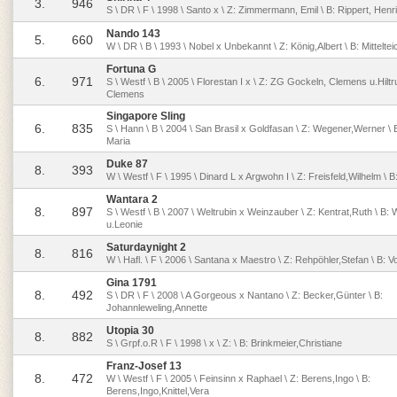
3.
946
S \ DR \ F \ 1998 \ Santo x \ Z: Zimmermann, Emil \ B: Rippert, Henri
Nando 143
5.
660
W \ DR \ B \ 1993 \ Nobel x Unbekannt \ Z: König,Albert \ B: Mitteltei
Fortuna G
6.
971
S \ Westf \ B \ 2005 \ Florestan I x \ Z: ZG Gockeln, Clemens u.Hiltr
Clemens
Singapore Sling
6.
835
S \ Hann \ B \ 2004 \ San Brasil x Goldfasan \ Z: Wegener,Werner \ 
Maria
Duke 87
8.
393
W \ Westf \ F \ 1995 \ Dinard L x Argwohn I \ Z: Freisfeld,Wilhelm \ 
Wantara 2
8.
897
S \ Westf \ B \ 2007 \ Weltrubin x Weinzauber \ Z: Kentrat,Ruth \ B: 
u.Leonie
Saturdaynight 2
8.
816
W \ Hafl. \ F \ 2006 \ Santana x Maestro \ Z: Rehpöhler,Stefan \ B: 
Gina 1791
8.
492
S \ DR \ F \ 2008 \ A Gorgeous x Nantano \ Z: Becker,Günter \ B:
Johannleweling,Annette
Utopia 30
8.
882
S \ Grpf.o.R \ F \ 1998 \ x \ Z: \ B: Brinkmeier,Christiane
Franz-Josef 13
8.
472
W \ Westf \ F \ 2005 \ Feinsinn x Raphael \ Z: Berens,Ingo \ B:
Berens,Ingo,Knittel,Vera