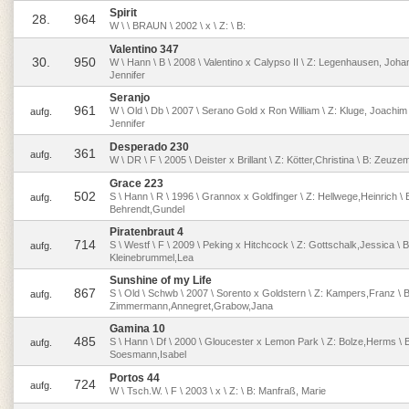
Spirit
28.
964
W \ \ BRAUN \ 2002 \ x \ Z: \ B:
Valentino 347
30.
950
W \ Hann \ B \ 2008 \ Valentino x Calypso II \ Z: Legenhausen, Johan
Jennifer
Seranjo
961
W \ Old \ Db \ 2007 \ Serano Gold x Ron William \ Z: Kluge, Joachim
aufg.
Jennifer
Desperado 230
361
aufg.
W \ DR \ F \ 2005 \ Deister x Brillant \ Z: Kötter,Christina \ B: Zeuze
Grace 223
502
S \ Hann \ R \ 1996 \ Grannox x Goldfinger \ Z: Hellwege,Heinrich \ 
aufg.
Behrendt,Gundel
Piratenbraut 4
714
S \ Westf \ F \ 2009 \ Peking x Hitchcock \ Z: Gottschalk,Jessica \ B
aufg.
Kleinebrummel,Lea
Sunshine of my Life
867
S \ Old \ Schwb \ 2007 \ Sorento x Goldstern \ Z: Kampers,Franz \ B
aufg.
Zimmermann,Annegret,Grabow,Jana
Gamina 10
485
S \ Hann \ Df \ 2000 \ Gloucester x Lemon Park \ Z: Bolze,Herms \ 
aufg.
Soesmann,Isabel
Portos 44
724
aufg.
W \ Tsch.W. \ F \ 2003 \ x \ Z: \ B: Manfraß, Marie