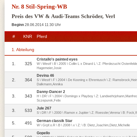
Nr. 8 Stil-Spring-WB
Preis des VW & Audi-Teams Schröder, Verl
Beginn
28.06.2014 11:30 Uhr
#
KNR
Pferd
1. Abteilung
Cristallo's painted eyes
1.
325
W \ Westf \ B \ 2005 \ Collin L x Dinard L \ Z: Pferdezucht Ostenfel
Hagemeier,Josie
Devina 46
2.
364
S \ Westf \ F \ 2004 \ De Kooning x Ehrentusch \ Z: Ramsbrock,Heinr
Dalkmann,Annika
Danny-Dancer 2
3.
343
H \ DR \ F \ 2004 \ Domingo x Playboy \ Z: Landwehrjohann,Manfred
Sczepurek,Felix
Jule 267
3.
533
S \ DR \ F \ 2000 \ Ramon x Jupiter \ Z: Roessler,Verena \ B: Fock
German classik Star
5.
491
W \ Grpf.o.R \ B \ 2008 \ x \ Z: \ B: Dietz,Joachim,Dietz,Michelle
Gopello