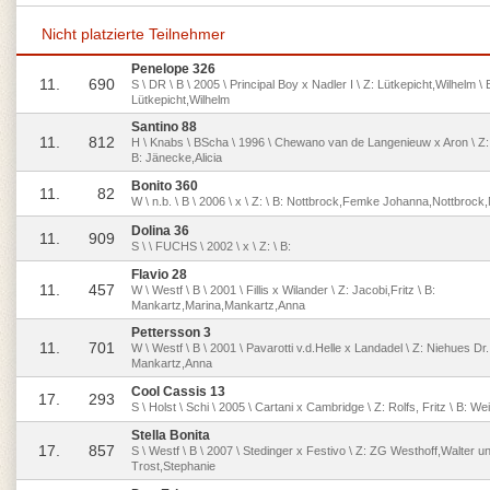
Nicht platzierte Teilnehmer
Penelope 326
11.
690
S \ DR \ B \ 2005 \ Principal Boy x Nadler I \ Z: Lütkepicht,Wilhelm \ 
Lütkepicht,Wilhelm
Santino 88
11.
812
H \ Knabs \ BScha \ 1996 \ Chewano van de Langenieuw x Aron \ Z: 
B: Jänecke,Alicia
Bonito 360
11.
82
W \ n.b. \ B \ 2006 \ x \ Z: \ B: Nottbrock,Femke Johanna,Nottbrock,
Dolina 36
11.
909
S \ \ FUCHS \ 2002 \ x \ Z: \ B:
Flavio 28
11.
457
W \ Westf \ B \ 2001 \ Fillis x Wilander \ Z: Jacobi,Fritz \ B:
Mankartz,Marina,Mankartz,Anna
Pettersson 3
11.
701
W \ Westf \ B \ 2001 \ Pavarotti v.d.Helle x Landadel \ Z: Niehues Dr
Mankartz,Anna
Cool Cassis 13
17.
293
S \ Holst \ Schi \ 2005 \ Cartani x Cambridge \ Z: Rolfs, Fritz \ B: We
Stella Bonita
17.
857
S \ Westf \ B \ 2007 \ Stedinger x Festivo \ Z: ZG Westhoff,Walter u
Trost,Stephanie