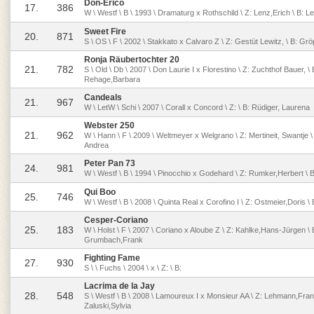
Don-Erico
17.
386
W \ Westf \ B \ 1993 \ Dramaturg x Rothschild \ Z: Lenz,Erich \ B: L
Sweet Fire
20.
871
S \ OS \ F \ 2002 \ Stakkato x Calvaro Z \ Z: Gestüt Lewitz, \ B: G
Ronja Räubertochter 20
21.
782
S \ Old \ Db \ 2007 \ Don Laurie I x Florestino \ Z: Zuchthof Bauer, \ 
Rehage,Barbara
Candeals
21.
967
W \ LetW \ Schi \ 2007 \ Corall x Concord \ Z: \ B: Rüdiger, Laurena
Webster 250
21.
962
W \ Hann \ F \ 2009 \ Weltmeyer x Welgrano \ Z: Mertineit, Swantje \
Andrea
Peter Pan 73
24.
981
W \ Westf \ B \ 1994 \ Pinocchio x Godehard \ Z: Rumker,Herbert \ 
Qui Boo
25.
746
W \ Westf \ B \ 2008 \ Quinta Real x Corofino I \ Z: Ostmeier,Doris \
Cesper-Coriano
25.
183
W \ Holst \ F \ 2007 \ Coriano x Aloube Z \ Z: Kahlke,Hans-Jürgen \ 
Grumbach,Frank
Fighting Fame
27.
930
S \ \ Fuchs \ 2004 \ x \ Z: \ B:
Lacrima de la Jay
28.
548
S \ Westf \ B \ 2008 \ Lamoureux I x Monsieur AA \ Z: Lehmann,Fran
Zaluski,Sylvia