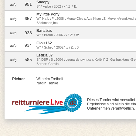
Snoopy
951
aufg.
S \ \ valbe \ 2002 \ x \ Z: \ B:
My little Pony
657
W \ Hafl. \ F \ 2008 \ Monte Chio x Aga Khan \ Z: Meyer-Arend,Andre
aufg.
Böckmann,Ina
Banabas
938
aufg.
W \ \ Braun \ 2006 \ x \ Z: \ B:
Filou 162
934
aufg.
W \ \ Schec \ 2002 \ x \ Z: \ B:
Letizia 37
585
S \ DSP \ B \ 2004 \ Leopardstown xx x Kolibri \ Z: Garlipp,Hans-Geo
aufg.
Bernert,Carolin
Richter
Wilhelm Fretholt
Nadin Henke
Dieses Turnier wird verwaltet
Ergebnisse sind allein die ei
Unternehmen verantwortlich.