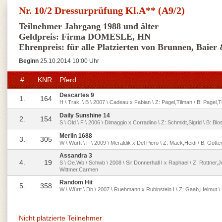
Nr. 10/2 Dressurprüfung Kl.A** (A9/2)
Teilnehmer Jahrgang 1988 und älter
Geldpreis: Firma DOMESLE, HN
Ehrenpreis: für alle Platzierten von Brunnen, Baie
Beginn
25.10.2014 10:00 Uhr
#
KNR
Pferd
Descartes 9
1.
164
H \ Trak. \ B \ 2007 \ Cadeau x Fabian \ Z: Pagel,Tilman \ B: Pagel,
Daily Sunshine 14
2.
154
S \ Old \ F \ 2006 \ Dimaggio x Corradino \ Z: Schmidt,Sigrid \ B: Bl
Merlin 1688
3.
305
W \ Württ \ F \ 2009 \ Meraldik x Del Piero \ Z: Mack,Heidi \ B: Gott
Assandra 3
4.
19
S \ Oe.Wb \ Schwb \ 2008 \ Sir Donnerhall I x Raphael \ Z: Rottner,Jo
Wittmer,Carmen
Random Hit
5.
358
W \ Württ \ Db \ 2007 \ Ruehmann x Rubinstein I \ Z: Gaab,Helmut \
Nicht platzierte Teilnehmer