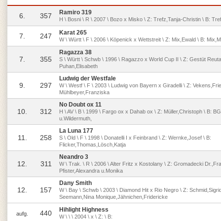
Ramiro 319
6.
357
H \ Bosni \ R \ 2007 \ Bozo x Misko \ Z: Trefz,Tanja-Christin \ B: Tre
Karat 265
7.
247
W \ Württ \ F \ 2006 \ Köpenick x Wettstreit \ Z: Mix,Ewald \ B: Mix,
Ragazza 38
7.
355
S \ Württ \ Schwb \ 1996 \ Ragazzo x World Cup II \ Z: Gestüt Reuta
Puhan,Elisabeth
Ludwig der Westfale
9.
297
W \ Westf \ F \ 2003 \ Ludwig von Bayern x Giradelli \ Z: Vekens,Frie
Mühlbeyer,Franziska
No Doubt ox 11
10.
312
H \ AV \ B \ 1999 \ Fargo ox x Dahab ox \ Z: Müller,Christoph \ B: B
u.Wildermuth,
La Luna 177
11.
258
S \ Old \ F \ 1998 \ Donatelli I x Feinbrand \ Z: Wernke,Josef \ B:
Flicker,Thomas,Lösch,Katja
Neandro 3
12.
311
W \ Trak. \ R \ 2006 \ Alter Fritz x Kostolany \ Z: Gromadecki Dr.,Fr
Pfister,Alexandra u.Monika
Dany Smith
12.
157
W \ Bay \ Schwb \ 2003 \ Diamond Hit x Rio Negro \ Z: Schmid,Sigrid
Seemann,Nina Monique,Jähnichen,Fridericke
Hihlight Highness
440
aufg.
W \ \ \ 2004 \ x \ Z: \ B: