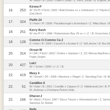
W \ Württ \ B \ 2006 \ Cellini x Lintas \ Z: Renz, Elmar \ B: Krajcek, Bi
Kirono P
16.
253
W \ Dt.Pf \ FSchi \ 2002 \ Bold Domino xx x Unbekannt \ Z: Patzke,
Zott,Ulrich
Piaffe 24
17.
324
S \ Hann \ R \ 2006 \ Paradiesvogel x Achenbach \ Z: Witte,Klaus \ 
Kerry Bash
18.
251
W \ Au.Pf \ F \ 1996 \ Robertstown Boy VII xx x \ Z: \ B: Greschner,
Comme Ci Comme Ca 2
18.
128
S \ Holst \ B \ 2005 \ Cassini II x Acobat II \ Z: Voß,Aenne \ B: Bux,
Ocean W
20.
314
H \ DR \ FSchi \ 2002 \ Ombre x Nantano \ Z: ZG Wörner,Manfred u.
Feger,Jürgen
Luici
20.
427
W \ \ Schim \ 2005 \ x \ Z: \ B:
Maxy 4
22.
419
W \ SchwK \ DF \ 2006 \ Maximus x Riegel \ Z: Steckling,Fritz \ B: B
Candillos 8
22.
51
W \ Holst \ B \ 2001 \ Candillo x Calypso II \ Z: Hildebrandt,Ute \ B: P
Dr.,Andreas u.Christiane,Pickert,Viola
Dharan 2
22.
166
W \ Württ \ FSchi \ 1997 \ Disco-Tänzer x Himmelstürmer \ Z: Sartori
Sartorius Dr.,Reiner
Nelly