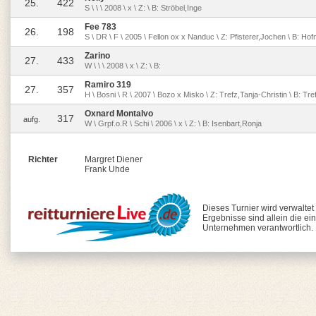
25.
422
S \ \ \ 2008 \ x \ Z: \ B: Ströbel,Inge
Fee 783
26.
198
S \ DR \ F \ 2005 \ Fellon ox x Nanduc \ Z: Pfisterer,Jochen \ B: Hof
Zarino
27.
433
W \ \ \ 2008 \ x \ Z: \ B:
Ramiro 319
27.
357
H \ Bosni \ R \ 2007 \ Bozo x Misko \ Z: Trefz,Tanja-Christin \ B: Tre
Oxnard Montalvo
317
aufg.
W \ Grpf.o.R \ Schi \ 2006 \ x \ Z: \ B: Isenbart,Ronja
Richter
Margret Diener
Frank Uhde
Dieses Turnier wird verwalte
Ergebnisse sind allein die ei
Unternehmen verantwortlich.