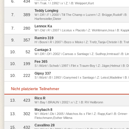
6.
434
W \ Trak. \ \ 1992 \ x \ Z: \ B: Weippert,Kurt
Teddy Longleg
7.
389
W \ DR \ F \ 2000 \ Till The Champ x Luzern \ Z: Brügge,Rudolf \ B:
Harfensteller,Dieter
Lennox Ka
7.
280
W \ Old \ R \ 2007 \ Licotus x Placido \ Z: Wohltmann,Insa \ B: Kapp
Ramiro 319
9.
357
H \ Bosni \ R \ 2007 \ Bozo x Misko \ Z: Trefz,Tanja-Christin \ B: Tre
Cantago 3
10.
52
W \ DR \ Df \ 2002 \ Cansas x Santiago \ Z: Sudhop,Irmtraud \ B: Li
Fee 365
10.
199
S \ Württ \ Schwb \ 1997 \ Flirt x Traum-Boy \ Z: Jäger,Helmut \ B: 
Gipsy 337
10.
222
S \ Württ \ B \ 1993 \ Ganymed I x Santiago \ Z: Leissl,Madeline \ B
Nicht platzierte Teilnehmer
Rico R
13.
423
W \ Bay \ BRAUN \ 2002 \ x \ Z: \ B: RV Heilbronn
Maybach 8
13.
302
W \ Württ \ Db \ 2005 \ Matchos As x Flirt \ Z: Rapp,Karl \ B: Ortner-
Fleischmann,Esther Milena
Cavallino 28
15.
432