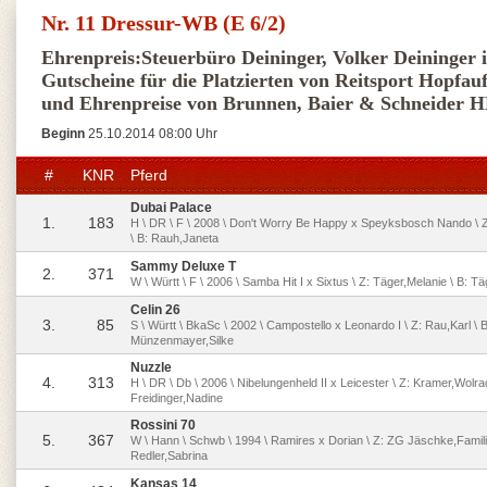
Nr. 11 Dressur-WB (E 6/2)
Ehrenpreis:Steuerbüro Deininger, Volker Deininger 
Gutscheine für die Platzierten von Reitsport Hopfau
und Ehrenpreise von Brunnen, Baier & Schneider H
Beginn
25.10.2014 08:00 Uhr
#
KNR
Pferd
Dubai Palace
1.
183
H \ DR \ F \ 2008 \ Don't Worry Be Happy x Speyksbosch Nando \ Z:
\ B: Rauh,Janeta
Sammy Deluxe T
2.
371
W \ Württ \ F \ 2006 \ Samba Hit I x Sixtus \ Z: Täger,Melanie \ B: T
Celin 26
3.
85
S \ Württ \ BkaSc \ 2002 \ Campostello x Leonardo I \ Z: Rau,Karl \ B
Münzenmayer,Silke
Nuzzle
4.
313
H \ DR \ Db \ 2006 \ Nibelungenheld II x Leicester \ Z: Kramer,Wolrad
Freidinger,Nadine
Rossini 70
5.
367
W \ Hann \ Schwb \ 1994 \ Ramires x Dorian \ Z: ZG Jäschke,Famili
Redler,Sabrina
Kansas 14