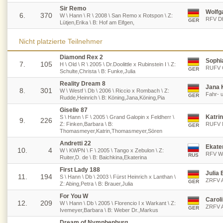
Sir Remo
Wolfg
6.
370
W \ Hann \ R \ 2008 \ San Remo x Rotspon \ Z:
RFV D
GER
Lütjen,Erika \ B: Hof am Eifgen,
Nicht platzierte Teilnehmer
Diamond Rex 2
Sophi
7.
105
H \ Old \ R \ 2005 \ Dr.Doolittle x Rubinstein I \ Z:
RUFV 
GER
Schulte,Christa \ B: Funke,Julia
Reality Dream 8
Jana 
8.
301
W \ Westf \ Db \ 2006 \ Riccio x Rombach \ Z:
Fahr- 
GER
Rudde,Heinrich \ B: Köning,Jana,Köning,Pia
Giselle 87
Katri
S \ Hann \ F \ 2005 \ Grand Galopin x Feldherr \
9.
226
Z: Finken,Barbara \ B:
RUFV M
GER
Thomasmeyer,Katrin,Thomasmeyer,Sören
Andretti 22
Ekate
10.
4
W \ KWPN \ F \ 2005 \ Tango x Zebulon \ Z:
RFV Wa
RUS
Ruiter,D. de \ B: Baichkina,Ekaterina
First Lady 188
Julia 
11.
194
S \ Hann \ Db \ 2003 \ Fürst Heinrich x Lanthan \
ZRFV A
GER
Z: Abing,Petra \ B: Brauer,Julia
For You W
Carol
12.
209
W \ Hann \ Db \ 2005 \ Florencio I x Warkant \ Z:
ZRFV A
GER
Ivemeyer,Barbara \ B: Weber Dr.,Markus
Dream of Nymphenburg