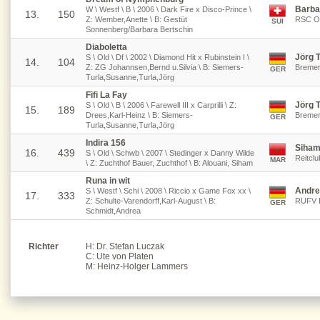
Barba
W \ Westf \ B \ 2006 \ Dark Fire x Disco-Prince \
13.
150
Z: Wember,Anette \ B: Gestüt
RSC Os
SUI
Sonnenberg/Barbara Bertschin
Diaboletta
Jörg T
S \ Old \ Df \ 2002 \ Diamond Hit x Rubinstein I \
14.
104
Z: ZG Johannsen,Bernd u.Silvia \ B: Siemers-
Bremer
GER
Turla,Susanne,Turla,Jörg
Fifi La Fay
Jörg T
S \ Old \ B \ 2006 \ Farewell III x Carprilli \ Z:
15.
189
Drees,Karl-Heinz \ B: Siemers-
Bremer
GER
Turla,Susanne,Turla,Jörg
Indira 156
Siham
16.
439
S \ Old \ Schwb \ 2007 \ Stedinger x Danny Wilde
Reitcl
MAR
\ Z: Zuchthof Bauer, Zuchthof \ B: Alouani, Siham
Runa in wit
Andre
S \ Westf \ Schi \ 2008 \ Riccio x Game Fox xx \
17.
333
Z: Schulte-Varendorff,Karl-August \ B:
RUFV B
GER
Schmidt,Andrea
Richter
H: Dr. Stefan Luczak
C: Ute von Platen
M: Heinz-Holger Lammers