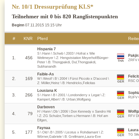
Nr. 10/1 Dressurprüfung Kl.S*
Teilnehmer mit 0 bis 820 Ranglistenpunkten
Beginn
07.11.2015 15:15 Uhr
#
KNR
Pferd
Reiter
Hispania 7
S \ Hann \ Schwb \ 2003 \ Hofrat x Wie
Pakji
1.
456
Weltmeyer \ Z: Hengststation Meyerhof/Bünger-
ZRFV C
THA
Peter \ B: Thongpakdi, Dul,Thongpakdi,
Subhanandh
Faible-As
Felici
2.
169
W \ Westf \ B \ 2004 \ Fürst Piccolo x D'accord \
RSC Os
GER
Z: Möller,Heinz \ B: Hendricks,Felicitas
Lousiana K
Sophi
3.
266
S \ Hann \ B \ 2001 \ Londonderry x Legat \ Z:
RUFV 
GER
Kampert,Albert \ B: Urban,Wolfgang
Darboven
Wolfg
H \ Hann \ Db \ 2006 \ Don Kennedy x Sandro Hit
4.
79
\ Z: ZG Schulze,Torben u.Hermann \ B: Hof am
RFV D
GER
Eifgen,
Faynaa
Laura
5.
177
S \ Old \ B \ 2005 \ Licotus x Rohdiamant \ Z:
TG Silv
GER
Wörner,Gabriele \ B: Grellmann,Laura-Eve