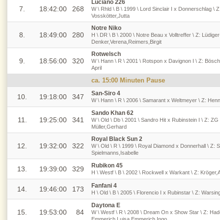
Luciano 226
7.
18:42:00
268
W \ Rhld \ B \ 1999 \ Lord Sinclair I x Donnerschlag \ Z:
Vosskötter,Jutta
Notre Niko
8.
18:49:00
280
H \ DR \ B \ 2000 \ Notre Beau x Volltreffer \ Z: Lüdig
Denker,Verena,Reimers,Birgit
Rotwelsch
9.
18:56:00
320
W \ Hann \ R \ 2001 \ Rotspon x Davignon I \ Z: Bösch
April
ca. 15:00 Minuten Pause
San-Siro 4
10.
19:18:00
347
W \ Hann \ R \ 2006 \ Samarant x Weltmeyer \ Z: Henn
Sando Khan 62
11.
19:25:00
341
W \ Old \ Db \ 2001 \ Sandro Hit x Rubinstein I \ Z: 
Müller,Gerhard
Royal Black Sun 2
12.
19:32:00
322
W \ Old \ R \ 1999 \ Royal Diamond x Donnerhall \ Z: S
Spielmanns,Isabelle
Rubikon 45
13.
19:39:00
329
H \ Westf \ B \ 2002 \ Rockwell x Warkant \ Z: Kröger
Fanfani 4
14.
19:46:00
173
H \ Old \ B \ 2005 \ Florencio I x Rubinstar \ Z: Warsi
Daytona E
15.
19:53:00
84
W \ Westf \ R \ 2008 \ Dream On x Show Star \ Z: Hade
Emmerich,Luisa,Emmerich,Ingo