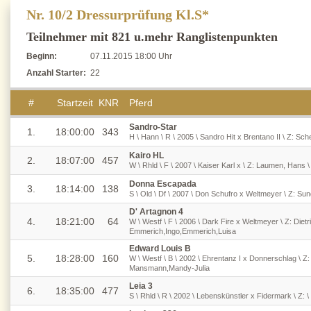
Nr. 10/2 Dressurprüfung Kl.S*
Teilnehmer mit 821 u.mehr Ranglistenpunkten
Beginn:
07.11.2015 18:00 Uhr
Anzahl Starter:
22
#
Startzeit
KNR
Pferd
Sandro-Star
1.
18:00:00
343
H \ Hann \ R \ 2005 \ Sandro Hit x Brentano II \ Z: Sc
Kairo HL
2.
18:07:00
457
W \ Rhld \ F \ 2007 \ Kaiser Karl x \ Z: Laumen, Hans \
Donna Escapada
3.
18:14:00
138
S \ Old \ Df \ 2007 \ Don Schufro x Weltmeyer \ Z: Su
D' Artagnon 4
4.
18:21:00
64
W \ Westf \ F \ 2006 \ Dark Fire x Weltmeyer \ Z: Dietri
Emmerich,Ingo,Emmerich,Luisa
Edward Louis B
5.
18:28:00
160
W \ Westf \ B \ 2002 \ Ehrentanz I x Donnerschlag \ Z:
Mansmann,Mandy-Julia
Leia 3
6.
18:35:00
477
S \ Rhld \ R \ 2002 \ Lebenskünstler x Fidermark \ Z: \