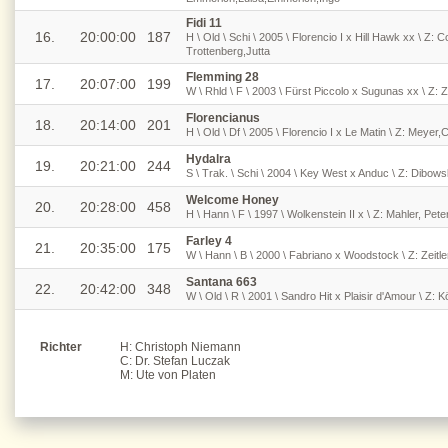
Fidi 11
16.
20:00:00
187
H \ Old \ Schi \ 2005 \ Florencio I x Hill Hawk xx \ Z:
Trottenberg,Jutta
Flemming 28
17.
20:07:00
199
W \ Rhld \ F \ 2003 \ Fürst Piccolo x Sugunas xx \ Z: 
Florencianus
18.
20:14:00
201
H \ Old \ Df \ 2005 \ Florencio I x Le Matin \ Z: Meyer
Hydalra
19.
20:21:00
244
S \ Trak. \ Schi \ 2004 \ Key West x Anduc \ Z: Dibows
Welcome Honey
20.
20:28:00
458
H \ Hann \ F \ 1997 \ Wolkenstein II x \ Z: Mahler, Peter
Farley 4
21.
20:35:00
175
W \ Hann \ B \ 2000 \ Fabriano x Woodstock \ Z: Zeitle
Santana 663
22.
20:42:00
348
W \ Old \ R \ 2001 \ Sandro Hit x Plaisir d'Amour \ Z: 
Richter
H: Christoph Niemann
C: Dr. Stefan Luczak
M: Ute von Platen