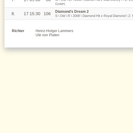
GmbH,
Diamond's Dream 2
8.
17:15:30
106
S \ Old \ R \ 2008 \ Diamond Hit x Royal Diamond \ Z: 
Richter
Heinz-Holger Lammers
Ute von Platen