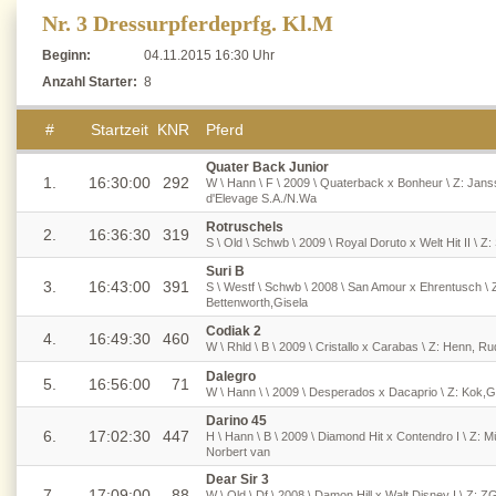
Nr. 3 Dressurpferdeprfg. Kl.M
Beginn:
04.11.2015 16:30 Uhr
Anzahl Starter:
8
#
Startzeit
KNR
Pferd
Quater Back Junior
1.
16:30:00
292
W \ Hann \ F \ 2009 \ Quaterback x Bonheur \ Z: Jans
d'Elevage S.A./N.Wa
Rotruschels
2.
16:36:30
319
S \ Old \ Schwb \ 2009 \ Royal Doruto x Welt Hit II \ Z
Suri B
3.
16:43:00
391
S \ Westf \ Schwb \ 2008 \ San Amour x Ehrentusch \ Z
Bettenworth,Gisela
Codiak 2
4.
16:49:30
460
W \ Rhld \ B \ 2009 \ Cristallo x Carabas \ Z: Henn, 
Dalegro
5.
16:56:00
71
W \ Hann \ \ 2009 \ Desperados x Dacaprio \ Z: Kok,
Darino 45
6.
17:02:30
447
H \ Hann \ B \ 2009 \ Diamond Hit x Contendro I \ Z: M
Norbert van
Dear Sir 3
7.
17:09:00
88
W \ Old \ Df \ 2008 \ Damon Hill x Walt Disney I \ Z: Z