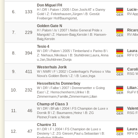
Don Miguel FH
Lucie
H \ DR \ Palom \ 2005 \ Don Joshi AT x Danny
6.
133
Gold \ Z: Felstehausen,Jürgen \ B: Gestüt
RV App
GER
Freiberger Hof/Baumgürtel,
Golden Gate N
Ricar
H \ Palom \ Is \ 2007 \ Nebo General Pride x
7.
229
Mangold \ Z: Hansen-Baig,Kerstin \ B: Hansen-
RV Albe
GER
Baig,Kerstin
Tesio 4
Laura 
W \ DR \ Palom \ 2005 \ Timberland x Parino B \
8.
394
Z: Niehaus,Nikolaus \ B: Stuhldreier,Laura, Anna
RFV Os
GER
u.Jan,Stuhldreier,Dunja
Westerhuis Jorik
Carol
9.
411
W \ NWR \ F \ 2002 \ Coelenhage's Purioso x Vita
RSG Wö
GER
Nova's Golden Boris \ Z: \ B: Lass,Inga
Hesselteichs Donnerboy
Lilia
W \ DR \ Falbe \ 2007 \ Donnerwetter x Going
10.
232
East \ Z: Hemschenherm,Ulrike \ B:
RuFV B
GER
Zimmermann,Familie,Zimmermann,Lilian
Champ of Class 3
Valent
W \ DR \ BFalb \ 2004 \ FS Champion de Luxe x
11.
46
Dornik B \ Z: Baumanns,Heinz \ B: ZG
RSG Fi
GER
Pistner,Frank u.Nicole
Chantre 31
Laura 
H \ DR \ F \ 2004 \ FS Champion de Luxe x
12.
47
Desteny \ Z: ZG Giesen,Paul u.Sebastian \ B:
RFV Os
GER
Kreibohm,Wilhelm