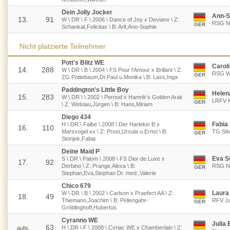
Dein Jolly Jocker
Ann-S
13.
91
W \ DR \ F \ 2006 \ Dance of Joy x Deviano \ Z:
RSG Ni
GER
Schankat,Felicitas \ B: Arlt,Ann-Sophie
Nicht platzierte Teilnehmer
Pott's Blitz WE
Carol
14.
288
W \ DR \ B \ 2004 \ FS Pour l'Amour x Brillant \ Z:
RSG Wö
GER
ZG Pottebaum,Dr.Paul u.Monika \ B: Lass,Inga
Paddington's Little Boy
Helen
15.
283
W \ DR \ \ 2002 \ Pernod x Hamrik's Golden Arak
LRFV Ki
GER
\ Z: Welslau,Jürgen \ B: Hans,Miriam
Diego 434
Fabia
H \ DR \ Falbe \ 2008 \ Der Harlekin B x
16.
110
Marsvogel xx \ Z: Prost,Ursula u.Ernst \ B:
TG Silv
GER
Stonjek,Fabia
Deine Maid P
Eva S
S \ DR \ Palom \ 2008 \ FS Dior de Luxe x
17.
92
Derbino \ Z: Prange,Alexa \ B:
RSG Ni
GER
Stephan,Eva,Stephan Dr. med.,Valerie
Chico 679
Laura
W \ DR \ B \ 2002 \ Carlson x Praefect AA \ Z:
18.
49
Thiemann,Joachim \ B: Pellengahr-
RFV Ja
GER
Gröblinghoff,Hubertus
Cyranno WE
Julia 
63
H \ DR \ F \ 2008 \ Cyriac WE x Chamberlain \ Z:
aufg.