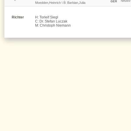
Neuss-
GER
Moedden,Heinrich \ B: Barbian,Julia
Richter
H: Torleif Siegl
C: Dr. Stefan Luczak
M: Christoph Niemann