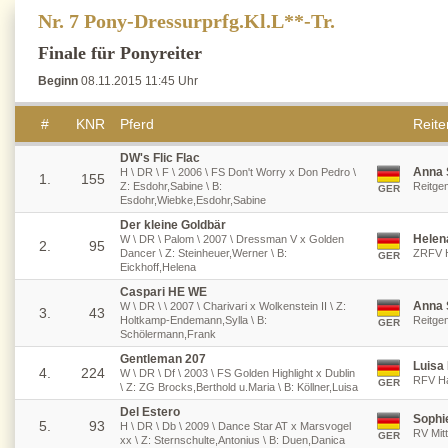
Nr. 7 Pony-Dressurprfg.Kl.L**-Tr.
Finale für Ponyreiter
Beginn
08.11.2015 11:45 Uhr
#
KNR
Pferd
Reiter
DW's Flic Flac
Anna 
H \ DR \ F \ 2006 \ FS Don't Worry x Don Pedro \
1.
155
Z: Esdohr,Sabine \ B:
Reitge
GER
Esdohr,Wiebke,Esdohr,Sabine
Der kleine Goldbär
Helen
W \ DR \ Palom \ 2007 \ Dressman V x Golden
2.
95
Dancer \ Z: Steinheuer,Werner \ B:
ZRFV H
GER
Eickhoff,Helena
Caspari HE WE
Anna 
W \ DR \ \ 2007 \ Charivari x Wolkenstein II \ Z:
3.
43
Holtkamp-Endemann,Sylla \ B:
Reitge
GER
Schölermann,Frank
Gentleman 207
Luisa 
4.
224
W \ DR \ Df \ 2003 \ FS Golden Highlight x Dublin
RFV Ha
GER
\ Z: ZG Brocks,Berthold u.Maria \ B: Köllner,Luisa
Del Estero
Sophi
5.
93
H \ DR \ Db \ 2009 \ Dance Star AT x Marsvogel
RV Mitt
GER
xx \ Z: Sternschulte,Antonius \ B: Duen,Danica