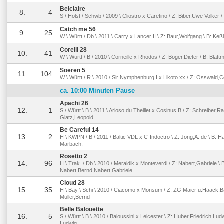
Belclaire
8.
4
S \ Holst \ Schwb \ 2009 \ Cliostro x Caretino \ Z: Biber,Uwe Volker 
Catch me 56
9.
25
W \ Württ \ Db \ 2011 \ Carry x Lancer II \ Z: Baur,Wolfgang \ B: Ke
Corelli 28
10.
41
W \ Württ \ B \ 2010 \ Corneille x Rhodos \ Z: Boger,Dieter \ B: Blat
Soeren 5
11.
104
W \ Württ \ R \ 2010 \ Sir Nymphenburg I x Likoto xx \ Z: Osswald,C
ca. 10:00 Minuten Pause
Apachi 26
12.
1
S \ Württ \ B \ 2011 \ Arioso du Theillet x Cosinus B \ Z: Schreiber,R
Glatz,Leopold
Be Careful 14
13.
2
H \ KWPN \ B \ 2011 \ Baltic VDL x C-Indoctro \ Z: Jong,A. de \ B: 
Marbach,
Rosetto 2
14.
96
H \ Trak. \ Db \ 2010 \ Meraldik x Monteverdi \ Z: Nabert,Gabriele \ 
Nabert,Bernd,Nabert,Gabriele
Cloud 28
15.
35
H \ Bay \ Schi \ 2010 \ Ciacomo x Monsum \ Z: ZG Maier u.Haack,Ba
Müller,Bernd
Belle Balouette
16.
5
S \ Württ \ B \ 2010 \ Baloussini x Leicester \ Z: Huber,Friedrich Lud
Ludwig