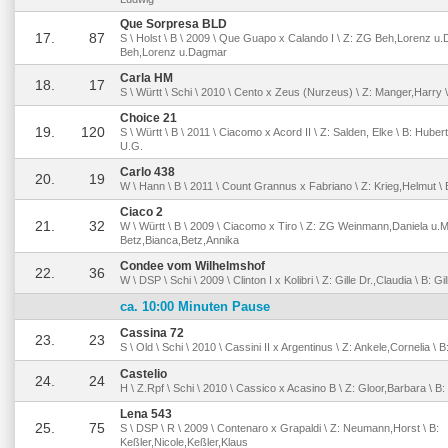
Que Sorpresa BLD
17.
87
S \ Holst \ B \ 2009 \ Que Guapo x Calando I \ Z: ZG Beh,Lorenz u
Beh,Lorenz u.Dagmar
Carla HM
18.
17
S \ Württ \ Schi \ 2010 \ Cento x Zeus (Nurzeus) \ Z: Manger,Harry 
Choice 21
19.
120
S \ Württ \ B \ 2011 \ Ciacomo x Acord II \ Z: Salden, Elke \ B: Hube
U.G.
Carlo 438
20.
19
W \ Hann \ B \ 2011 \ Count Grannus x Fabriano \ Z: Krieg,Helmut \
Ciaco 2
21.
32
W \ Württ \ B \ 2009 \ Ciacomo x Tiro \ Z: ZG Weinmann,Daniela u.Mi
Betz,Bianca,Betz,Annika
Condee vom Wilhelmshof
22.
36
W \ DSP \ Schi \ 2009 \ Clinton I x Kolibri \ Z: Gille Dr.,Claudia \ B: Gi
ca. 10:00 Minuten Pause
Cassina 72
23.
23
S \ Old \ Schi \ 2010 \ Cassini II x Argentinus \ Z: Ankele,Cornelia \ 
Castelio
24.
24
H \ Z.Rpf \ Schi \ 2010 \ Cassico x Acasino B \ Z: Gloor,Barbara \ B:
Lena 543
25.
75
S \ DSP \ R \ 2009 \ Contenaro x Grapaldi \ Z: Neumann,Horst \ B:
Keßler,Nicole,Keßler,Klaus