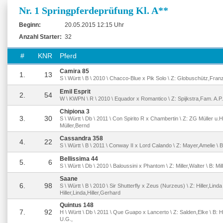
Nr. 1 Springpferdeprüfung Kl. A**
Beginn:
20.05.2015 12:15 Uhr
Anzahl Starter:
32
#
KNR
Pferd
Camira 85
1.
13
S \ Württ \ B \ 2010 \ Chacco-Blue x Pik Solo \ Z: Globuschütz,Fran
Emil Esprit
2.
54
W \ KWPN \ R \ 2010 \ Equador x Romantico \ Z: Spijkstra,Fam. A.P. 
Chipiona 3
3.
30
S \ Württ \ Db \ 2011 \ Con Spirito R x Chambertin \ Z: ZG Müller u.H
Müller,Bernd
Cassandra 358
4.
22
S \ Württ \ B \ 2011 \ Conway II x Lord Calando \ Z: Mayer,Amelie \
Bellissima 44
5.
6
S \ Württ \ Db \ 2010 \ Baloussini x Phantom \ Z: Miller,Walter \ B: Mil
Saane
6.
98
S \ Württ \ B \ 2010 \ Sir Shutterfly x Zeus (Nurzeus) \ Z: Hiller,Linda 
Hiller,Linda,Hiller,Gerhard
Quintus 148
7.
92
H \ Württ \ Db \ 2011 \ Que Guapo x Lancerto \ Z: Salden,Elke \ B: 
U.G.,