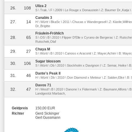
Uliza 2
26.
108
S \ Trak. \ F \ 2009 \ Le Rouge x Donaustein \ Z: Baumer Dr.,Katja \
Canabis 3
27.
14
H \ Württ \ BkaSc \ 2011 \ Chucas x Wandergesell \ Z: Kästle,Wilfri
Dr.,Brigitte
Fräulein-Fröhlich
28.
65
S \ OS \ B \ 2010 \ Flipper D'Elle x Cyrano de Bergerac \ Z: Rutschek
Rutschek,Olaf
Chaya M
29.
27
S \ Württ \ B \ 2010 \ Canoso x Araconit \ Z: Mayer,Achim \ B: Maye
Sugar blossom
30.
106
S \ Württ \ Db \ 2010 \ Stockholm x Davignon I \ Z: Semar, Heike \ 
Dante's Peak II
31.
46
H \ Württ \ Db \ 2010 \ Don Diamond x Metteur \ Z: Salden,Elke \ B
Davos 71
32.
47
H \ Westf \ B \ 2010 \ Danone I x Fidermark \ Z: Baumann,Alfons \ B
Landgestüt Marbach,
Geldpreis
150,00 EUR
Richter
Gerd Sickinger
Gert Gussmann