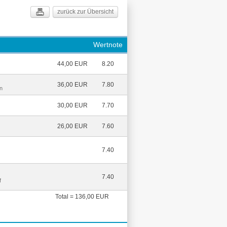
zurück zur Übersicht
Wertnote
44,00 EUR
8.20
36,00 EUR
7.80
n
30,00 EUR
7.70
26,00 EUR
7.60
7.40
7.40
f
Total = 136,00 EUR