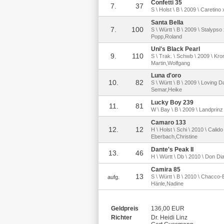
Confetti 35
7.
37
S \ Holst \ B \ 2009 \ Caretin
Santa Bella
7.
100
S \ Württ \ B \ 2009 \ Stalyps
Popp,Roland
Uni's Black Pearl
9.
110
S \ Trak. \ Schwb \ 2009 \ Kro
Martin,Wolfgang
Luna d'oro
10.
82
S \ Württ \ B \ 2009 \ Loving D
Semar,Heike
Lucky Boy 239
11.
81
W \ Bay \ B \ 2009 \ Landprinz
Camaro 133
12.
12
H \ Holst \ Schi \ 2010 \ Calido
Eberbach,Christine
Dante's Peak II
13.
46
H \ Württ \ Db \ 2010 \ Don D
Camira 85
13
S \ Württ \ B \ 2010 \ Chacco-
aufg.
Hänle,Nadine
Geldpreis
136,00 EUR
Richter
Dr. Heidi Linz