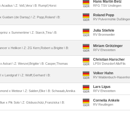
Hans Martin Betz
o x Acadius \ Z: Voß,Vera \ B: Rumpf,Horst
RFG TSV Undingen
GER
Roland Popp
o x Guidam (de Dartay) \ Z: Popp,Roland \ B:
RV Pulvermühle Dußlinge
GER
Julia Stiefele
nprinz x Summertime \ Z: Starck,Tina \ B:
RV Bronnweiler
GER
Miriam Grötzinger
ancer x Helikon \ Z: ZG Kern,Robert u.Brigitte \ B:
RFV Ehestetten
GER
Christian Harscher
 x Askari \ Z: Wenzel,Brigitte \ B: Casper,Thomas
LPSV Donzdorf Alb/Fils
GER
Volker Hahn
 I x Landgraf I \ Z: Wolff,Gerhard \ B:
RV Waldenbuch-Hasenho
GER
Lars Ligus
iamond x Metteur \ Z: Salden,Elke \ B: Schwaab,Annika
RFV Ehestetten
GER
Cornelia Ankele
Blue x Pik Solo \ Z: Globuschütz,Franziska \ B:
RV Reutlingen
GER