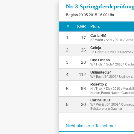
Nr. 3 Springpferdeprüfung
Beginn
20.05.2015 16:00 Uhr
#
KNR
Pferd
Carla HM
1.
17
S \ Württ \ Schi \ 2010 \ Cen
Celeja
2.
26
S \ Holst \ B \ 2009 \ Clarimo
Che Orfano
3.
28
W \ Holst \ Schi \ 2010 \ Cach
Unlimited 24
4.
112
W \ Bay \ B \ 2009 \ Ustinov x 
Rosetto 2
5.
96
H \ Trak. \ Db \ 2010 \ Meraldi
Nabert,Bernd,Nabert,Gabriele
Carlos BLD
5.
20
W \ Württ \ B \ 2009 \ Conce
Beh,Lorenz u.Dagmar
Nicht platzierte Teilnehmer