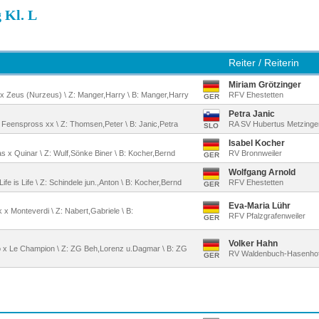
 Kl. L
Reiter / Reiterin
Miriam Grötzinger
to x Zeus (Nurzeus) \ Z: Manger,Harry \ B: Manger,Harry
RFV Ehestetten
GER
Petra Janic
 x Feenspross xx \ Z: Thomsen,Peter \ B: Janic,Petra
RA SV Hubertus Metzinge
SLO
Isabel Kocher
as x Quinar \ Z: Wulf,Sönke Biner \ B: Kocher,Bernd
RV Bronnweiler
GER
Wolfgang Arnold
Life is Life \ Z: Schindele jun.,Anton \ B: Kocher,Bernd
RFV Ehestetten
GER
Eva-Maria Lühr
k x Monteverdi \ Z: Nabert,Gabriele \ B:
RFV Pfalzgrafenweiler
GER
Volker Hahn
tto x Le Champion \ Z: ZG Beh,Lorenz u.Dagmar \ B: ZG
RV Waldenbuch-Hasenho
GER