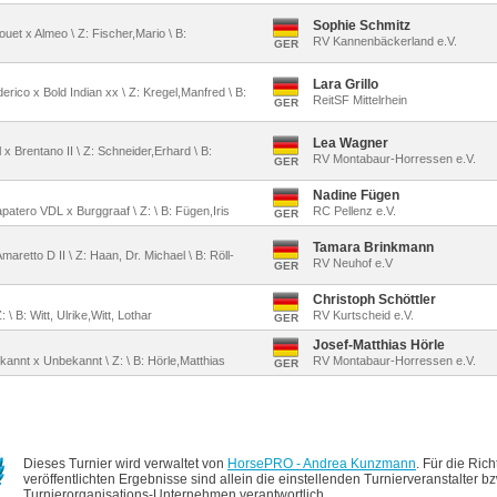
Sophie Schmitz
ouet x Almeo \ Z: Fischer,Mario \ B:
RV Kannenbäckerland e.V.
GER
Lara Grillo
erico x Bold Indian xx \ Z: Kregel,Manfred \ B:
ReitSF Mittelrhein
GER
Lea Wagner
l x Brentano II \ Z: Schneider,Erhard \ B:
RV Montabaur-Horressen e.V.
GER
Nadine Fügen
atero VDL x Burggraaf \ Z: \ B: Fügen,Iris
RC Pellenz e.V.
GER
Tamara Brinkmann
maretto D II \ Z: Haan, Dr. Michael \ B: Röll-
RV Neuhof e.V
GER
Christoph Schöttler
 \ B: Witt, Ulrike,Witt, Lothar
RV Kurtscheid e.V.
GER
Josef-Matthias Hörle
kannt x Unbekannt \ Z: \ B: Hörle,Matthias
RV Montabaur-Horressen e.V.
GER
Dieses Turnier wird verwaltet von
HorsePRO - Andrea Kunzmann
. Für die Rich
veröffentlichten Ergebnisse sind allein die einstellenden Turnierveranstalter b
Turnierorganisations-Unternehmen verantwortlich.