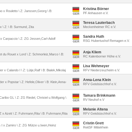
Kristina Börner
no x Rouletto \ Z: Janssen,Georg \ B:
PF Anhausen e.V.
GER
Teresa Lauterbach
x \ Z: \ B: Surmund, Zita
Meckenheimer RC e.V.
GER
Sandra Huth
II x Carpaccio \ Z: ZG Jessen,Carl-Adolf
RSG Hubertushof Remagen e.V.
GER
Anja Kliem
bet du Rouet x Lord \ Z: Schmorleiz,Marco \ B:
RC Kalenborner Höhe e.V.
GER
Lisa Wehmeyer
r x Calando I \ Z: Lütje,Ralf \ B: Bialek,Mikolaj
RFV Niederzeuzheim e.V.
GER
Anna-Lena Klein
er x Popstar \ Z: Hefele,Oliver \ B: Klein,Anna-
RFV Geisbüschhof e.V.
GER
Tamara Brinkmann
 Caribo GL \ Z: ZG Riedel, Christel u.Wolfgang \
RV Neuhof e.V
GER
Melanie Altena
 Z x Azett \ Z: Fuhrmann,Rita \ B: Fuhrmann,Rita
RFV Geisbüschhof e.V.
GER
Cristin Grett
s I x Zamiro \ Z: ZG Mütze u.Iwen,Heinz
ReitSF Mittelrhein
GER