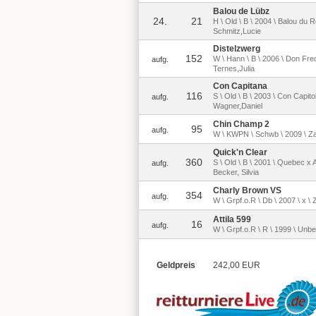
Balou de Lübz
24.
21
H \ Old \ B \ 2004 \ Balou du R
Schmitz,Lucie
Distelzwerg
152
W \ Hann \ B \ 2006 \ Don Fred
aufg.
Ternes,Julia
Con Capitana
116
S \ Old \ B \ 2003 \ Con Capito
aufg.
Wagner,Daniel
Chin Champ 2
95
aufg.
W \ KWPN \ Schwb \ 2009 \ Zap
Quick'n Clear
360
S \ Old \ B \ 2001 \ Quebec x A
aufg.
Becker, Silvia
Charly Brown VS
354
aufg.
W \ Grpf.o.R \ Db \ 2007 \ x \ Z:
Attila 599
16
aufg.
W \ Grpf.o.R \ R \ 1999 \ Unbe
Geldpreis
242,00 EUR