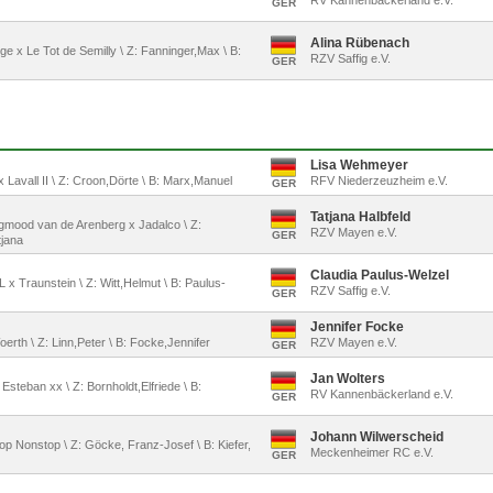
RV Kannenbäckerland e.V.
GER
Alina Rübenach
nge x Le Tot de Semilly \ Z: Fanninger,Max \ B:
RZV Saffig e.V.
GER
Lisa Wehmeyer
 x Lavall II \ Z: Croon,Dörte \ B: Marx,Manuel
RFV Niederzeuzheim e.V.
GER
Tatjana Halbfeld
ngmood van de Arenberg x Jadalco \ Z:
RZV Mayen e.V.
GER
tjana
Claudia Paulus-Welzel
 L x Traunstein \ Z: Witt,Helmut \ B: Paulus-
RZV Saffig e.V.
GER
Jennifer Focke
erth \ Z: Linn,Peter \ B: Focke,Jennifer
RZV Mayen e.V.
GER
Jan Wolters
x Esteban xx \ Z: Bornholdt,Elfriede \ B:
RV Kannenbäckerland e.V.
GER
Johann Wilwerscheid
Top Nonstop \ Z: Göcke, Franz-Josef \ B: Kiefer,
Meckenheimer RC e.V.
GER