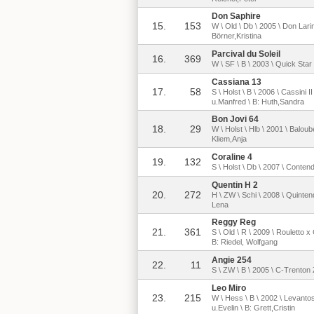
Don Saphire
15.
153
W \ Old \ Db \ 2005 \ Don Lari
Börner,Kristina
Parcival du Soleil
16.
369
W \ SF \ B \ 2003 \ Quick Star 
Cassiana 13
17.
58
S \ Holst \ B \ 2006 \ Cassini 
u.Manfred \ B: Huth,Sandra
Bon Jovi 64
18.
29
W \ Holst \ Hlb \ 2001 \ Balou
Kliem,Anja
Coraline 4
19.
132
S \ Holst \ Db \ 2007 \ Contende
Quentin H 2
20.
272
H \ ZW \ Schi \ 2008 \ Quintend
Lena
Reggy Reg
21.
361
S \ Old \ R \ 2009 \ Rouletto x
B: Riedel, Wolfgang
Angie 254
22.
11
S \ ZW \ B \ 2005 \ C-Trenton
Leo Miro
23.
215
W \ Hess \ B \ 2002 \ Levanto
u.Evelin \ B: Grett,Cristin