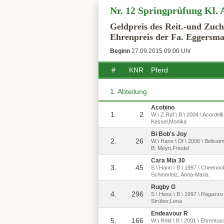
Nr. 12 Springprüfung Kl. 
Geldpreis des Reit.-und Zuc
Ehrenpreis der Fa. Eggersma
Beginn
27.09.2015 09:00 Uhr
#
KNR
Pferd
1. Abteilung
Acobino
1.
2
W \ Z.Rpf \ B \ 2004 \ Acordell
Kessel,Monika
Bi Bob's Joy
2.
26
W \ Hann \ Df \ 2006 \ Beliss
B: Meyn,Friedel
Cara Mia 30
3.
45
S \ Hann \ B \ 1997 \ Cheenoo
Schmorleiz, Anna-Maria
Rugby G
4.
296
S \ Hess \ B \ 1997 \ Ragazzo 
Strüber,Lena
Endeavour R
5.
166
W \ Rhld \ B \ 2001 \ Ehrentu