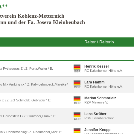
A**
htverein Koblenz-Metternich
nn und der Fa. Josera Kleinheubach
Reiter / Reiterin
Henrik Kessel
i x Pythagoras Z \ Z: Porta,Walter \ B:
RC Kalenborner Höhe e.V.
GER
Lara Flamm
imo M x Aarking xx \ Z: Kalk-Lehmbeck,Mareike \
RC Kalenborner Höhe e.V.
GER
Marion Schmorleiz
k x \ Z: ZG Schmoldt, Gebrüder \ B:
RZV Mayen e.V.
GER
Lena Strüber
x Grundstein I \ Z: Günthner,Frank \ B:
RSG Bannberscheid
GER
Jennifer Knopp
sch x Donnerschlag \ Z: Radmacher,Karl \ B: