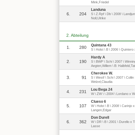
Mink,Friedel
Landuna
6.
204
S \ Z.Rpf \ Db \ 2008 \ Landju
Noll,Ulrike
2. Abteilung
Quintana 43
1.
280
S \ Holst \ B \ 2006 \ Quintero
Hardy A
2.
190
S \ BWP \ Schi \ 2007 \ Winni
Aegten,Willem \ B: Halbfeld,Ta
Cherokee W.
3.
91
S \ Westf \ Schi \ 2007 \ Collin
Welzel,Claudia
Lou Bega 24
4.
231
W \ ZW \ \ 2004 \ Lordano x Wo
Clueso 6
5.
107
W \ Holst \ B \ 2008 \ Carinjo 
Langen,Edgar
Don Durell
6.
362
W \ DR \ B \ 2001 \ Durello x 
Lasse