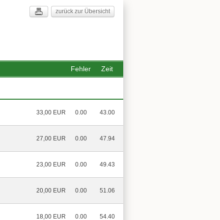
zurück zur Übersicht
Fehler
Zeit
33,00 EUR
0.00
43.00
27,00 EUR
0.00
47.94
23,00 EUR
0.00
49.43
20,00 EUR
0.00
51.06
18,00 EUR
0.00
54.40