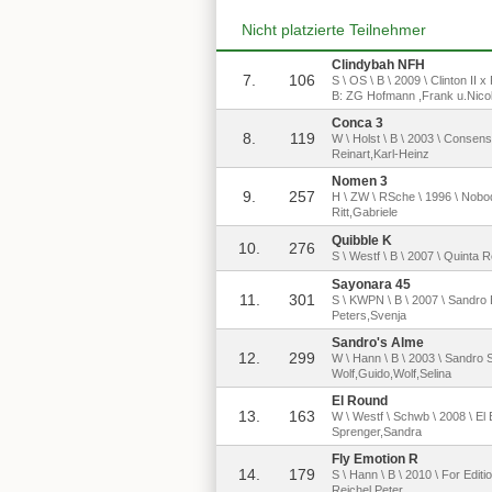
Nicht platzierte Teilnehmer
Clindybah NFH
7.
106
S \ OS \ B \ 2009 \ Clinton II
B: ZG Hofmann ,Frank u.Nico
Conca 3
8.
119
W \ Holst \ B \ 2003 \ Consens 
Reinart,Karl-Heinz
Nomen 3
9.
257
H \ ZW \ RSche \ 1996 \ Nobod
Ritt,Gabriele
Quibble K
10.
276
S \ Westf \ B \ 2007 \ Quinta R
Sayonara 45
11.
301
S \ KWPN \ B \ 2007 \ Sandro 
Peters,Svenja
Sandro's Alme
12.
299
W \ Hann \ B \ 2003 \ Sandro S
Wolf,Guido,Wolf,Selina
El Round
13.
163
W \ Westf \ Schwb \ 2008 \ El B
Sprenger,Sandra
Fly Emotion R
14.
179
S \ Hann \ B \ 2010 \ For Editi
Reichel,Peter