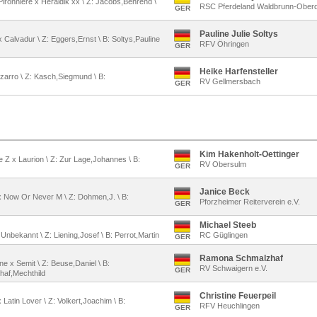
 Pironniere x Heraldik xx \ Z: Jacobs,Behrend \
RSC Pferdeland Waldbrunn-Oberd
GER
Pauline Julie Soltys
 x Calvadur \ Z: Eggers,Ernst \ B: Soltys,Pauline
RFV Öhringen
GER
Heike Harfensteller
 Azarro \ Z: Kasch,Siegmund \ B:
RV Gellmersbach
GER
Kim Hakenholt-Oettinger
e Z x Laurion \ Z: Zur Lage,Johannes \ B:
RV Obersulm
GER
Janice Beck
 x Now Or Never M \ Z: Dohmen,J. \ B:
Pforzheimer Reiterverein e.V.
GER
Michael Steeb
 Unbekannt \ Z: Liening,Josef \ B: Perrot,Martin
RC Güglingen
GER
Ramona Schmalzhaf
ne x Semit \ Z: Beuse,Daniel \ B:
RV Schwaigern e.V.
GER
af,Mechthild
Christine Feuerpeil
x Latin Lover \ Z: Volkert,Joachim \ B:
RFV Heuchlingen
GER