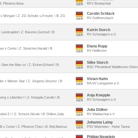
B: Pfisterer,Ilona
RFV Brettachtal
GER
Carolin Schlack
r x Morgan \ Z: ZG Schultz u.Freyler, \ B: ZG
RV Gellmersbach
GER
Katrin Storch
x Landcapitol \ Z: Ravens,Gertrud \ B:
RV Schwaigern e.V.
GER
Diana Rupp
an x Cento \ Z: Streicher,Harald \ B:
RV Heilbronn
GER
Silke Storch
x Stan the Man xx \ Z: Eckert,Erhard \ B:
RSC Pferdeland Waldbrunn-Oberd
GER
Vivian Hahn
er x Wiener Star \ Z: Jürgens,Vinzenz \ B:
RA SV Leingarten e.V.
GER
Anja Knepple
erg x Libertino I \ Z: Knepple,Carolin \ B:
RV Schwaigern e.V.
GER
Julia Dölker
bel Z I \ Z: Scheck,Nicole \ B: Dölker,Julia
RV Waldachtal e.V
GER
Johanna Laing
 B x Cento \ Z: Pfisterer,Theo \ B: Riel,Markus
PSV Welzheim - Hohe Tanne
GER
Philipp Negelein