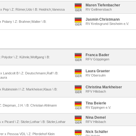
Maren Tiefenbacher
o x Pep \ Z: Römer,Udo \ B: Heidrich,Vanessa
RV Gellmersbach
GER
Jasmin Christmann
 x Polany \ Z: Brahner,Walter \ B:
RV Krebsgrund Sinsheim e.V.
GER
Franca Bader
x Polydor \ Z: Kühnle,Wolfgang \ B:
RFV Göppingen
GER
Laura Graeter
 x Landcolt B \ Z: Deutschmann,Ralf \ B:
RV Obersulm
GER
Laura
Christina Markheiser
 x Rubinstein I \ Z: Markheiser,Klaus \ B:
RFV Hilsbach
GER
Tina Beierle
Z: Diepman, J.H. \ B: Christian Ahlmann
RV Eppingen e.V.
GER
Nina Demel
x Picard \ Z: Sitzler,Lothar \ B: Sitzler,Lothar
RFV Hilsbach
GER
Nick Schäfer
ver x Pessoa VDL \ Z: Pferdehof Klein