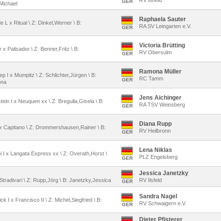
RV Ilsfeld
GER
,Michael
Raphaela Sauter
de L x Ritual \ Z: Dinkel,Werner \ B:
RA SV Leingarten e.V.
GER
Victoria Brütting
r x Palisador \ Z: Benner,Fritz \ B:
RV Obersulm
GER
Ramona Müller
ep I x Mumpitz \ Z: Schlichter,Jürgen \ B:
RC Tamm
GER
ona
Jens Aichinger
tein I x Neuquen xx \ Z: Bregulla,Gisela \ B:
RA TSV Weinsberg
GER
Diana Rupp
 x Capitano \ Z: Drommershausen,Rainer \ B:
RV Heilbronn
GER
Lena Niklas
ini I x Langata Express xx \ Z: Overath,Horst \
PLZ Engelsberg
GER
Jessica Janetzky
 Stradivari \ Z: Rupp,Jörg \ B: Janetzky,Jessica
RV Ilsfeld
GER
Sandra Nagel
ck I x Francisco II \ Z: Michel,Siegfried \ B:
RV Schwaigern e.V.
GER
Dieter Pfisterer