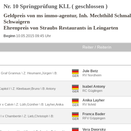
Nr. 10 Springprüfung Kl.L ( geschlossen )
Geldpreis von ms immo-agentur, Inh. Mechthild Schmal
Schwaigern
Ehrenpreis von Straubs Restaurants in Leingarten
Beginn
10.05.2015 09:45 Uhr
Reiter / Reiterin
Jule Betz
 x Graf Grannus \ Z: Heumann,Jürgen \ B:
RV Nordheim
GER
Isabel Antony
Capitol I \ Z: Kleebauer,Bruno \ B: Antony
RC Güglingen
GER
Anika Layher
er x Calvin \ Z: Lüth,Günther \ B: Layher,Anika
RV Ilsfeld
GER
Franca Bader
 I x Chambertin \ Z: Lieb,Christoph \ B:
RFV Göppingen
GER
Vera Dworsky