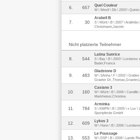
Quel Couleur
6.
657
W \ Westf \ Db \ 2003 \ Quint
Arabell B
7.
30
S \ Württ \ B \ 2007 \ Aralimbo
Christmann,Jasmin
Nicht platzierte Teilnehmer
Latina Sunrice
8.
544
S \ Bay \ B \ 2003 \ Lordanos 
Bader,Franca
Gladstone D
9.
483
W \ SAnha \ F \ 2002 \ Goldex
Graeter Dr.,Thomas,Graeter,
Casiano 3
10.
160
W \ Württ \ B \ 2006 \ Candillo
Markheiser,Christina
Arminka
11.
784
S \ KWPN \ B \ 2005 \ x Lux \ 
Sportpferde GmbH
Lykos 3
12.
609
W \ Hann \ B \ 2006 \ Lordanos 
Le Poussage
13.
553
W \ DSP \ B \ 2008 \ Lands Ri