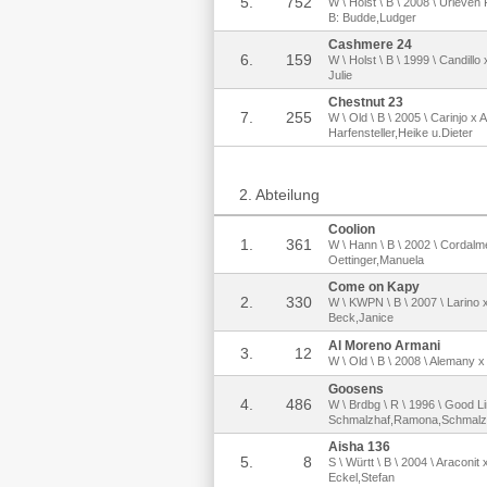
5.
752
W \ Holst \ B \ 2008 \ Urleven
B: Budde,Ludger
Cashmere 24
6.
159
W \ Holst \ B \ 1999 \ Candillo
Julie
Chestnut 23
7.
255
W \ Old \ B \ 2005 \ Carinjo x
Harfensteller,Heike u.Dieter
2. Abteilung
Coolion
1.
361
W \ Hann \ B \ 2002 \ Cordalm
Oettinger,Manuela
Come on Kapy
2.
330
W \ KWPN \ B \ 2007 \ Larino
Beck,Janice
Al Moreno Armani
3.
12
W \ Old \ B \ 2008 \ Alemany x
Goosens
4.
486
W \ Brdbg \ R \ 1996 \ Good Li
Schmalzhaf,Ramona,Schmalzh
Aisha 136
5.
8
S \ Württ \ B \ 2004 \ Araconit 
Eckel,Stefan