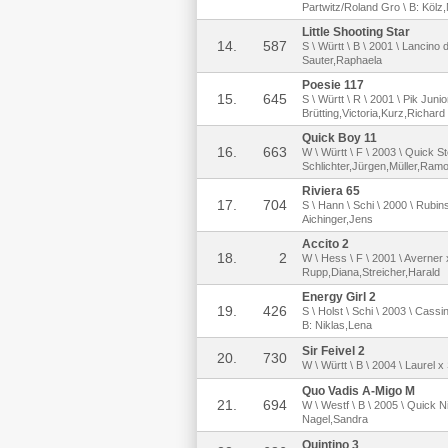
Partwitz/Roland Gro \ B: Kölz
Little Shooting Star
14.
587
S \ Württ \ B \ 2001 \ Lancino 
Sauter,Raphaela
Poesie 117
15.
645
S \ Württ \ R \ 2001 \ Pik Junio
Brütting,Victoria,Kurz,Richard
Quick Boy 11
16.
663
W \ Württ \ F \ 2003 \ Quick St
Schlichter,Jürgen,Müller,Ram
Riviera 65
17.
704
S \ Hann \ Schi \ 2000 \ Rubins
Aichinger,Jens
Accito 2
18.
2
W \ Hess \ F \ 2001 \ Averner
Rupp,Diana,Streicher,Harald
Energy Girl 2
19.
426
S \ Holst \ Schi \ 2003 \ Cass
B: Niklas,Lena
Sir Feivel 2
20.
730
W \ Württ \ B \ 2004 \ Laurel x
Quo Vadis A-Migo M
21.
694
W \ Westf \ B \ 2005 \ Quick Ni
Nagel,Sandra
Quintino 3