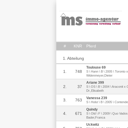
#
KNR
Pferd
1. Abteilung
Toulouse 69
1.
748
S \ Hann \ B \ 2005 \ Toronto
Widenmeyer,Dieter
Ariane 399
2.
37
S \ OS \ B \ 2004 \ Araconit x 
Dr.,Elisabeth
Vanessa 239
3.
763
S \ Holst \ B \ 2005 \ Contend
Quindy
4.
671
S \ Old \ F \ 2009 \ Quo Vados
Bader,Franca
Uckwitz