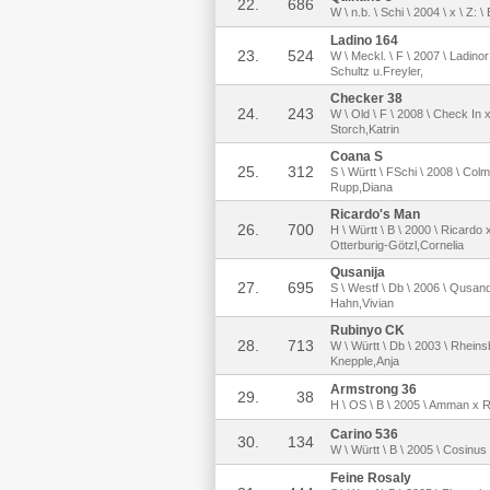
22.
686
W \ n.b. \ Schi \ 2004 \ x \ Z: \ 
Ladino 164
23.
524
W \ Meckl. \ F \ 2007 \ Ladino
Schultz u.Freyler,
Checker 38
24.
243
W \ Old \ F \ 2008 \ Check In 
Storch,Katrin
Coana S
25.
312
S \ Württ \ FSchi \ 2008 \ Colm
Rupp,Diana
Ricardo's Man
26.
700
H \ Württ \ B \ 2000 \ Ricardo 
Otterburig-Götzl,Cornelia
Qusanija
27.
695
S \ Westf \ Db \ 2006 \ Qusand
Hahn,Vivian
Rubinyo CK
28.
713
W \ Württ \ Db \ 2003 \ Rheinsb
Knepple,Anja
Armstrong 36
29.
38
H \ OS \ B \ 2005 \ Amman x Re
Carino 536
30.
134
W \ Württ \ B \ 2005 \ Cosinus
Feine Rosaly