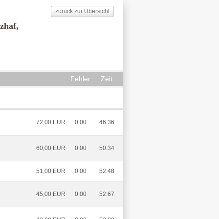
zurück zur Übersicht
zhaf,
Fehler
Zeit
72,00 EUR
0.00
46.36
60,00 EUR
0.00
50.34
51,00 EUR
0.00
52.48
45,00 EUR
0.00
52.67