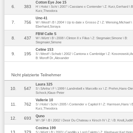
Cotton Eye Joe 15
6.
383
H \ Holst \ Schi \ 2007 \ Cassiano x Contender \ Z: Kurz,Gerhard \ B
Kurz,Theodora
Uno 41
7.
756
W \ Westf \ B \ 2004 \ Up to date x Grosso Z \ Z: Wensing,Michael \ 
Eberhard,Soraya
FBW Calle S
8.
437
W \ Württ \ B \ 2008 \ Clinton II x Filius \ Z: Stegmaier,Simone \ B:
Stegmaier,Simone
Celine 153
9.
195
S \ Westf \ Schwb \ 2002 \ Cantona x Cambridge \ Z: Kosonowski,A
B: Moroff Dr.,Alexander
Nicht platzierte Teilnehmer
Laura 325
10.
547
S \ SAnha \ F \ 1999 \ Landrebell x Marcello xx \ Z: Prehm,Hans-Diet
Schock,Klaus-Peter
Vallerie 10
11.
762
S \ Holst \ Schi \ 2005 \ Contender x Capitol II \ Z: Harmsen,Hans \ 
Kurz,Theodora
Quno
12.
693
W \ SF \ B \ 2002 \ Desir Du Chateau x Kirsch IV \ Z: \ B: Knoll,Judit
Cosima 199
13.
379
S \ Württ \ B \ 2003 \ Candillo x Lord Caletto \ Z: Kleebauer,Karl Hein