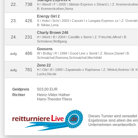
Starlight Express 4
22.
738
H \ Westf \ F \ 2005 \ Sibirian Express x Dinard L \ Z: Kremerskothe
B: Kremerskothen,Nena
Energy Girl 2
23.
426
S \ Holst \ Schi \ 2003 \ Cassini I x Langata Express xx \ Z: Overath
B: Niklas,Lena
Charly Brown 246
24.
231
H \ Württ \ B \ 2004 \ Candillo x Iberio \ Z: Fritschle,Alfred \ B:
Schmierer,Wolfgang
Goosens
486
W \ Brdbg \ R \ 1996 \ Good Line x Semit \ Z: Beuse,Daniel \ B:
aufg.
Schmalzhaf,Ramona,Schmalzhaf,Mechthild
Zeno 22
781
H \ Old \ B \ 1999 \ Zapateado x Raphanus \ Z: Winkel,Andrea \ B: K
aufg.
Lucke,Nicole
Geldpreis
503,00 EUR
Richter
Heinz-Viktor Hafner
Hans-Theodor Fliess
Dieses Turnier wird verwalte
Ergebnisse sind allein die ei
Unternehmen verantwortlich.