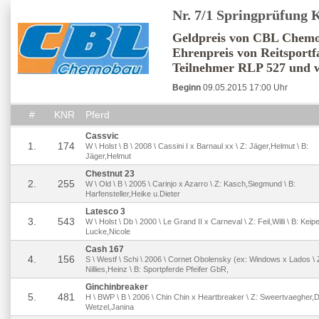
Nr. 7/1 Springprüfung 
Geldpreis von CBL Chemo
Ehrenpreis von Reitsportfa
Teilnehmer RLP 527 und 
Beginn
09.05.2015 17:00 Uhr
#
KNR
Pferd
Cassvic
1.
174
W \ Holst \ B \ 2008 \ Cassini I x Barnaul xx \ Z: Jäger,Helmut \ B:
Jäger,Helmut
Chestnut 23
2.
255
W \ Old \ B \ 2005 \ Carinjo x Azarro \ Z: Kasch,Siegmund \ B:
Harfensteller,Heike u.Dieter
Latesco 3
3.
543
W \ Holst \ Db \ 2000 \ Le Grand II x Carneval \ Z: Feil,Willi \ B: Keip
Lucke,Nicole
Cash 167
4.
156
S \ Westf \ Schi \ 2006 \ Cornet Obolensky (ex: Windows x Lados \ 
Nillies,Heinz \ B: Sportpferde Pfeifer GbR,
Ginchinbreaker
5.
481
H \ BWP \ B \ 2006 \ Chin Chin x Heartbreaker \ Z: Sweertvaegher,Di
Wetzel,Janina