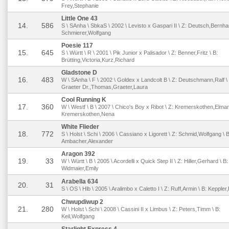
Frey,Stephanie
Little One 43
14.
586
S \ SAnha \ SbkaS \ 2002 \ Levisto x Gaspari II \ Z: Deutsch,Bernhar
Schmierer,Wolfgang
Poesie 117
15.
645
S \ Württ \ R \ 2001 \ Pik Junior x Palisador \ Z: Benner,Fritz \ B:
Brütting,Victoria,Kurz,Richard
Gladstone D
16.
483
W \ SAnha \ F \ 2002 \ Goldex x Landcolt B \ Z: Deutschmann,Ralf \
Graeter Dr.,Thomas,Graeter,Laura
Cool Running K
17.
360
W \ Westf \ B \ 2007 \ Chico's Boy x Ribot \ Z: Kremerskothen,Elmar 
Kremerskothen,Nena
White Flieder
18.
772
S \ Holst \ Schi \ 2006 \ Cassiano x Ligorett \ Z: Schmid,Wolfgang \ B
Ambacher,Alexander
Aragon 392
19.
33
W \ Württ \ B \ 2005 \ Acordelli x Quick Step II \ Z: Hiller,Gerhard \ B:
Widmaier,Emily
Arabella 634
20.
31
S \ OS \ Hlb \ 2005 \ Aralimbo x Caletto I \ Z: Ruff,Armin \ B: Keppler
Chwupdiwup 2
21.
280
W \ Holst \ Schi \ 2008 \ Cassini II x Limbus \ Z: Peters,Timm \ B:
Keil,Wolfgang