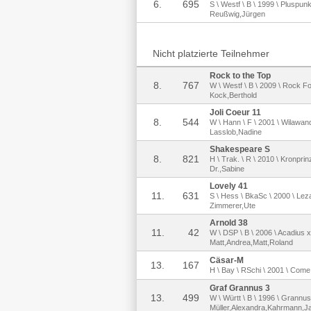
6.
695
S \ Westf \ B \ 1999 \ Pluspun
Reußwig,Jürgen
Nicht platzierte Teilnehmer
Rock to the Top
8.
767
W \ Westf \ B \ 2009 \ Rock Fo
Kock,Berthold
Joli Coeur 11
8.
544
W \ Hann \ F \ 2001 \ Wilawand
Lasslob,Nadine
Shakespeare S
8.
821
H \ Trak. \ R \ 2010 \ Kronprin
Dr.,Sabine
Lovely 41
11.
631
S \ Hess \ BkaSc \ 2000 \ Lez
Zimmerer,Ute
Arnold 38
11.
42
W \ DSP \ B \ 2006 \ Acadius x
Matt,Andrea,Matt,Roland
Cäsar-M
13.
167
H \ Bay \ RSchi \ 2001 \ Come W
Graf Grannus 3
13.
499
W \ Württ \ B \ 1996 \ Grannus
Müller,Alexandra,Kahrmann,J