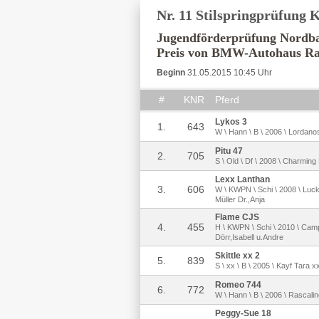
Nr. 11 Stilspringprüfung
Jugendförderprüfung Nordb
Preis von BMW-Autohaus Rat
Beginn
31.05.2015 10:45 Uhr
#
KNR
Pferd
Lykos 3
1.
643
W \ Hann \ B \ 2006 \ Lordanos 
Pitu 47
2.
705
S \ Old \ Df \ 2008 \ Charming
Lexx Lanthan
3.
606
W \ KWPN \ Schi \ 2008 \ Lucky
Müller Dr.,Anja
Flame CJS
4.
455
H \ KWPN \ Schi \ 2010 \ Camp
Dörr,Isabell u.Andre
Skittle xx 2
5.
839
S \ xx \ B \ 2005 \ Kayf Tara x
Romeo 744
6.
772
W \ Hann \ B \ 2006 \ Rascalin
Peggy-Sue 18