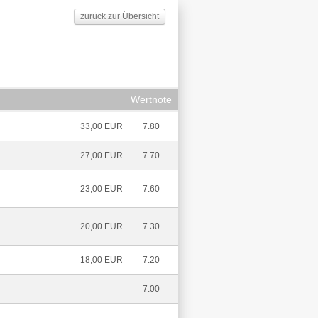
zurück zur Übersicht
Wertnote
33,00 EUR
7.80
27,00 EUR
7.70
23,00 EUR
7.60
20,00 EUR
7.30
18,00 EUR
7.20
7.00