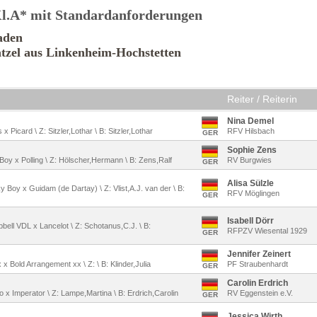
 Kl.A* mit Standardanforderungen
aden
zel aus Linkenheim-Hochstetten
Reiter / Reiterin
Nina Demel
x Picard \ Z: Sitzler,Lothar \ B: Sitzler,Lothar
RFV Hilsbach
GER
Sophie Zens
 Boy x Polling \ Z: Hölscher,Hermann \ B: Zens,Ralf
RV Burgwies
GER
Alisa Sülzle
 Boy x Guidam (de Dartay) \ Z: Vlist,A.J. van der \ B:
RFV Möglingen
GER
Isabell Dörr
bell VDL x Lancelot \ Z: Schotanus,C.J. \ B:
RFPZV Wiesental 1929
GER
Jennifer Zeinert
x x Bold Arrangement xx \ Z: \ B: Klinder,Julia
PF Straubenhardt
GER
Carolin Erdrich
o x Imperator \ Z: Lampe,Martina \ B: Erdrich,Carolin
RV Eggenstein e.V.
GER
Jessica Wirth