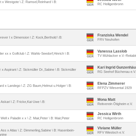
kt x Westgote \ Z: Ramsel,Reinhard \ B:
RC Heiligenbronn
GER
Franziska Wendel
rever I x Dimension \ Z: Kock,Berthold \ B:
FRV Neuhofen
GER
Vanessa Lasslob
er xx x Golfclub \ Z: Wahls-Seedorf,Hinrich \ B:
TV Mühlacker e.V.-Reitabt
GER
Kari Ingrid Gunzenhäu
z x Aspirant \ Z: Sickmüller Dr.,Sabine \ B: Sickmüller
RG Seehof Büchenau e.V.
GER
Elena Zimmerer
ard x Landego \ Z: ZG Baum,Helmut u.Holger \ B:
RFPZV Wiesental 1929
GER
Mona Matt
 Askari \ Z: Fricke,Kai-Uwe \ B:
Reitverein Ötigheim e.V.
GER
Jessica Wirth
ell x Paladin x x \ Z: Mair,Peter \ B: Mair,Peter
RC Heiligenbronn
GER
Viviane Müller
 Ass x Atlas \ Z: Dimmerling,Sabine \ B: Hasenbein-
RFV Wiesloch e.V.
GER
anine