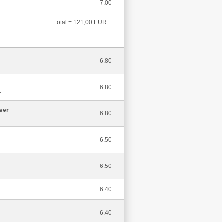
7.00
Total = 121,00 EUR
6.80
6.80
.
ser
6.80
6.50
6.50
6.40
6.40