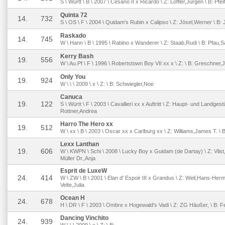
S \ Württ \ B \ 2007 \ Cesano II x Ricardo \ Z: Löffler,Jürgen \ B: Pfei
Quinta 72
14.
732
S \ OS \ F \ 2004 \ Quidam's Rubin x Calipso \ Z: Jösel,Werner \ B:
Raskado
14.
745
W \ Hann \ B \ 1995 \ Rabino x Wanderer \ Z: Staab,Rudi \ B: Pfau,S
Kerry Bash
19.
556
W \ Au.Pf \ F \ 1996 \ Robertstown Boy VII xx x \ Z: \ B: Greschner,
Only You
19.
924
W \ \ \ 2009 \ x \ Z: \ B: Schwiegler,Noe
Canuca
19.
122
S \ Württ \ F \ 2003 \ Cavallieri xx x Auftritt \ Z: Haupt- und Landges
Rottner,Andrea
Harro The Hero xx
19.
512
W \ xx \ B \ 2003 \ Oscar xx x Carlburg xx \ Z: Williams,James T. \ 
Lexx Lanthan
19.
606
W \ KWPN \ Schi \ 2008 \ Lucky Boy x Guidam (de Dartay) \ Z: Vlist,
Müller Dr.,Anja
Esprit de LuxeW
24.
414
W \ ZW \ B \ 2001 \ Elan d' Espoir III x Grandus \ Z: Weil,Hans-Herm
Velte,Julia
Ocean H
24.
678
H \ DR \ F \ 2003 \ Ombre x Hogewald's Vadi \ Z: ZG Häußer, \ B: F
Dancing Vinchito
24.
939