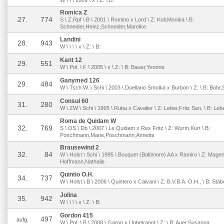
W \ \ \ 2009 \ x \ Z: \ B:
Romica Z
27.
774
S \ Z.Rpf \ B \ 2001 \ Romino x Lord \ Z: Koll,Monika \ B:
Schneider,Heinz,Schneider,Mareike
Landini
28.
943
W \ \ \ \ x \ Z: \ B:
Kant 12
29.
551
W \ Pol. \ F \ 2005 \ x \ Z: \ B: Bauer,Yvonne
Ganymed 126
29.
484
W \ Tsch.W. \ Schi \ 2003 \ Duellano Smolka x Burbon \ Z: \ B: Bohr
Consul 60
31.
280
W \ ZW \ Schi \ 1995 \ Ruba x Cavalier \ Z: Leber,Fritz Sen. \ B: Le
Roma de Quidam W
32.
769
S \ OS \ Db \ 2007 \ Le Quidam x Rex Fritz \ Z: Wurm,Kurt \ B:
Poschmann,Marie,Poschmann,Annette
Brausewind 2
32.
84
W \ Holst \ Schi \ 1995 \ Bouquet (Baltimore) AA x Ramiro \ Z: Mage
Hoffmann,Nathalie
Quintio O.H.
34.
737
W \ Holst \ B \ 2006 \ Quintero x Calvani \ Z: B.V.B.A. O.H., \ B: Stäb
Jolina
35.
942
W \ \ \ \ x \ Z: \ B:
Gordon 415
497
aufg.
W \ Pol. \ B \ 2008 \ Garon x Unbekannt \ Z: \ B: Auer,Susanna