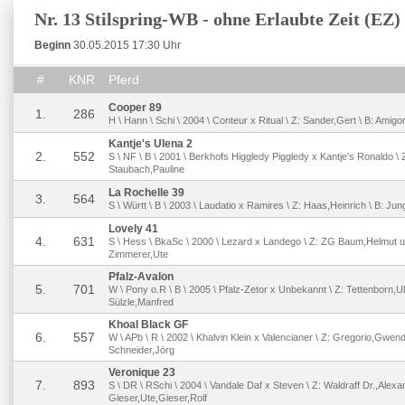
Nr. 13 Stilspring-WB - ohne Erlaubte Zeit (EZ)
Beginn
30.05.2015 17:30 Uhr
#
KNR
Pferd
Cooper 89
1.
286
H \ Hann \ Schi \ 2004 \ Conteur x Ritual \ Z: Sander,Gert \ B: Amigo
Kantje's Ulena 2
2.
552
S \ NF \ B \ 2001 \ Berkhofs Higgledy Piggledy x Kantje's Ronaldo \ Z
Staubach,Pauline
La Rochelle 39
3.
564
S \ Württ \ B \ 2003 \ Laudatio x Ramires \ Z: Haas,Heinrich \ B: Jun
Lovely 41
4.
631
S \ Hess \ BkaSc \ 2000 \ Lezard x Landego \ Z: ZG Baum,Helmut u.
Zimmerer,Ute
Pfalz-Avalon
5.
701
W \ Pony o.R \ B \ 2005 \ Pfalz-Zetor x Unbekannt \ Z: Tettenborn,Ulr
Sülzle,Manfred
Khoal Black GF
6.
557
W \ APb \ R \ 2002 \ Khalvin Klein x Valencianer \ Z: Gregorio,Gwend
Schneider,Jörg
Veronique 23
7.
893
S \ DR \ RSchi \ 2004 \ Vandale Daf x Steven \ Z: Waldraff Dr.,Alexan
Gieser,Ute,Gieser,Rolf