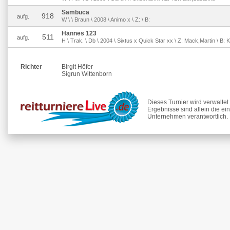
Sambuca
918
aufg.
W \ \ Braun \ 2008 \ Animo x \ Z: \ B:
Hannes 123
511
aufg.
H \ Trak. \ Db \ 2004 \ Sixtus x Quick Star xx \ Z: Mack,Martin \ B:
Richter
Birgit Höfer
Sigrun Wittenborn
Dieses Turnier wird verwalte
Ergebnisse sind allein die ei
Unternehmen verantwortlich.