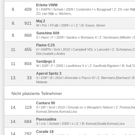
Erlette VWW
8.
409
S \ KWPN \ Schwb \ 2009 \ Contendro I x Burggraaf \ Z: ZG van Wijk
ZG van Wijk u. Wichers,
Maj 2
8.
921
W \ Pol. \ FFalb \ 2008 \ x \ Z: \ B: Geyer, Simon
Sunshine 609
8.
868
S \ Hann \ F \ 2009 \ Santino x Brentano II \ Z: Nordmann,Wilhelm \ 
Flame CJS
11.
455
H \ KWPN \ Schi \ 2010 \ Campbell VDL x Lancelot \ Z: Schotanus,C.
Dörr,Isabell u.Andre
Sandjego 2
11.
804
W \ DSP \ F \ 2005 \ Landfriese II x \ Z: Kaufhold,Rigobert \ B: Kull,
Aperol Spritz 3
13.
33
S \ DSP \ B \ 2010 \ Amorado x Pacco III \ Z: Biermann,Eberhard \ B
Melanie
Nicht platzierte Teilnehmer
Cantara 90
14.
119
S \ DR \ Schi \ 2010 \ Ghorab ox x Wengelo's Nelson \ Z: Pontow,Nat
Konrad,Simone,Konrad,Lisa
Paessadina
14.
684
S \ n.b. \ Schwb \ 2005 \ x \ Z: \ B: Konrad,Ewald,Konrad,Lisa
Coralie 18
14.
292