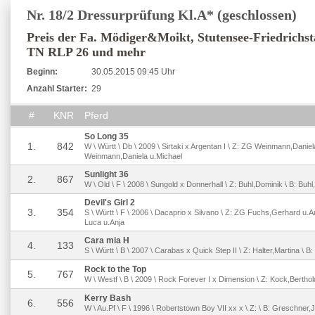
Nr. 18/2 Dressurprüfung Kl.A* (geschlossen)
Preis der Fa. Mödiger&Moikt, Stutensee-Friedrichst
TN RLP 26 und mehr
Beginn:
30.05.2015 09:45 Uhr
Anzahl Starter:
29
#
KNR
Pferd
So Long 35
1.
842
W \ Württ \ Db \ 2009 \ Sirtaki x Argentan I \ Z: ZG Weinmann,Daniel
Weinmann,Daniela u.Michael
Sunlight 36
2.
867
W \ Old \ F \ 2008 \ Sungold x Donnerhall \ Z: Buhl,Dominik \ B: Buh
Devil's Girl 2
3.
354
S \ Württ \ F \ 2006 \ Dacaprio x Silvano \ Z: ZG Fuchs,Gerhard u
Luca u.Anja
Cara mia H
4.
133
S \ Württ \ B \ 2007 \ Carabas x Quick Step II \ Z: Halter,Martina \ B:
Rock to the Top
5.
767
W \ Westf \ B \ 2009 \ Rock Forever I x Dimension \ Z: Kock,Berthol
Kerry Bash
6.
556
W \ Au.Pf \ F \ 1996 \ Robertstown Boy VII xx x \ Z: \ B: Greschner,