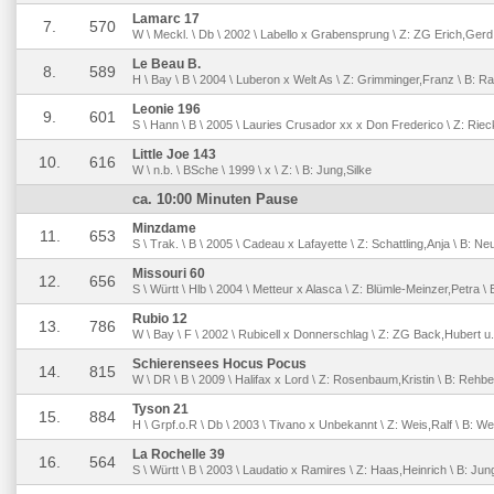
Lamarc 17
7.
570
W \ Meckl. \ Db \ 2002 \ Labello x Grabensprung \ Z: ZG Erich,Gerd u
Le Beau B.
8.
589
H \ Bay \ B \ 2004 \ Luberon x Welt As \ Z: Grimminger,Franz \ B: R
Leonie 196
9.
601
S \ Hann \ B \ 2005 \ Lauries Crusador xx x Don Frederico \ Z: Riec
Little Joe 143
10.
616
W \ n.b. \ BSche \ 1999 \ x \ Z: \ B: Jung,Silke
ca. 10:00 Minuten Pause
Minzdame
11.
653
S \ Trak. \ B \ 2005 \ Cadeau x Lafayette \ Z: Schattling,Anja \ B: N
Missouri 60
12.
656
S \ Württ \ Hlb \ 2004 \ Metteur x Alasca \ Z: Blümle-Meinzer,Petra \
Rubio 12
13.
786
W \ Bay \ F \ 2002 \ Rubicell x Donnerschlag \ Z: ZG Back,Hubert u.
Schierensees Hocus Pocus
14.
815
W \ DR \ B \ 2009 \ Halifax x Lord \ Z: Rosenbaum,Kristin \ B: Re
Tyson 21
15.
884
H \ Grpf.o.R \ Db \ 2003 \ Tivano x Unbekannt \ Z: Weis,Ralf \ B: We
La Rochelle 39
16.
564
S \ Württ \ B \ 2003 \ Laudatio x Ramires \ Z: Haas,Heinrich \ B: Jun