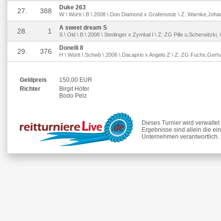
Duke 263
27.
388
W \ Württ \ B \ 2008 \ Don Diamond x Grafenstolz \ Z: Warnke,Joh
A sweet dream S
28.
1
S \ Old \ B \ 2008 \ Stedinger x Zymbal I \ Z: ZG Pille u.Scherwitzki, 
Donelli 8
29.
376
H \ Württ \ Schwb \ 2006 \ Dacaprio x Angelo Z \ Z: ZG Fuchs,Gerh
Geldpreis
150,00 EUR
Richter
Birgit Höfer
Bodo Pelz
Dieses Turnier wird verwalte
Ergebnisse sind allein die ei
Unternehmen verantwortlich.