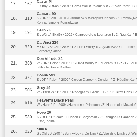
Cäsar-M
17.
167
H \ Bay \ RSchi \ 2001 \ Come Well x Paladin x x \ Z: Mair,Peter \ B:
Cantara 90
18.
119
S \ DR \ Schi \ 2010 \ Ghorab ox x Wengelo's Nelson \ Z: Pontow,Nat
Konrad,Simone,Konrad,Lisa
Celin 26
19.
191
S \ Württ \ BkaSc \ 2002 \ Campostello x Leonardo I \ Z: Rau,Karl \
Da Vinci 220
20.
320
H \ DR \ BkaSc \ 2006 \ FS Don't Worry x GaytanoA AA \ Z: Jochim-
Gerhardt,Sabine
Don Alfredo 24
21.
368
W \ DR \ Falbe \ 2008 \ FS Don't Worry x Gaudeamus \ Z: ZG Fleurk
u.Nicole,Gieser,Karlheinz
Donna 599
22.
377
S \ DR \ Palom \ 2002 \ Golden Dancer x Condor I \ Z: Häußler,Karl 
Grey 19
23.
506
W \ Tsch.W. \ B \ 2000 \ Radegast x Garut-10 \ Z: \ B: Kraft,Hans-Pe
Heaven's Black Pearl
24.
515
W \ Hann \ R \ 2009 \ Hampton x Princeton \ Z: Hachmeier,Melanie \ 
Hope 26
25.
530
S \ DSP \ R \ 2004 \ Hudson x Bergamon \ Z: Landgestüt Sachsen-An
Elste,Janina
Silia 6
26.
829
S \ Old \ B \ 2007 \ Sunny-Boy x De Niro \ Z: Alberding,Erich \ B: We