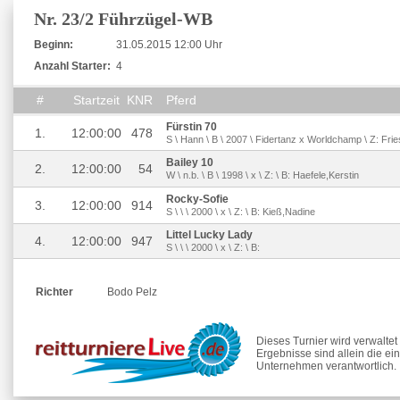
Nr. 23/2 Führzügel-WB
Beginn:
31.05.2015 12:00 Uhr
Anzahl Starter:
4
#
Startzeit
KNR
Pferd
Fürstin 70
1.
12:00:00
478
S \ Hann \ B \ 2007 \ Fidertanz x Worldchamp \ Z: Frie
Bailey 10
2.
12:00:00
54
W \ n.b. \ B \ 1998 \ x \ Z: \ B: Haefele,Kerstin
Rocky-Sofie
3.
12:00:00
914
S \ \ \ 2000 \ x \ Z: \ B: Kieß,Nadine
Littel Lucky Lady
4.
12:00:00
947
S \ \ \ 2000 \ x \ Z: \ B:
Richter
Bodo Pelz
Dieses Turnier wird verwalte
Ergebnisse sind allein die ei
Unternehmen verantwortlich.