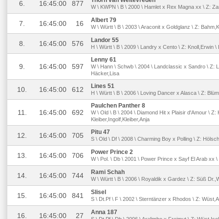
Thorn van Weltevreden
6.
16:45:00
877
W \ KWPN \ B \ 2000 \ Hamlet x Rex Magna xx \ Z: Za
Albert 79
7.
16:45:00
16
W \ Württ \ B \ 2003 \ Araconit x Goldglanz \ Z: Bahm,
Landor 55
8.
16:45:00
576
H \ Württ \ B \ 2009 \ Landry x Cento \ Z: Knoll,Erwin 
Lenny 61
9.
16:45:00
597
W \ Hann \ Schwb \ 2004 \ Landclassic x Sandro \ Z: L
Häcker,Lisa
Lines 51
10.
16:45:00
612
H \ Württ \ B \ 2006 \ Loving Dancer x Alasca \ Z: Blüm
Paulchen Panther 8
11.
16:45:00
692
W \ Old \ B \ 2004 \ Diamond Hit x Plaisir d'Amour \ 
Kleiber,Ingolf,Kleiber,Anja
Pitu 47
12.
16:45:00
705
S \ Old \ Df \ 2008 \ Charming Boy x Polling \ Z: Höls
Power Prince 2
13.
16:45:00
706
W \ Pol. \ Db \ 2001 \ Power Prince x Sayf El Arab xx \
Rami Schah
14.
16:45:00
744
W \ Württ \ B \ 2006 \ Royaldik x Gardez \ Z: Süß Dr.,
Slisel
15.
16:45:00
841
S \ Dt.Pf \ F \ 2002 \ Sterntänzer x Rhodos \ Z: Wüst,A
Anna 187
16.
16:45:00
27