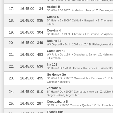
S \ Dt.Pf \ Db \ 2006 \ Aralimbo x Freimut \ Z: Wüst,Is
Arabell B
17.
16:45:00
34
S \ Württ \ B \ 2007 \ Aralimbo x Polany \ Z: Brahner,
Chana 5
18.
16:45:00
935
S \ Holst \ B \ 2008 \ Calido I x Gaspari I \ Z: Thomsen
Klaus
Corvina 4
19.
16:45:00
304
S \ Hann \ F \ 1999 \ Chasseur II x Grande \ Z: Alph
Delano 84
20.
16:45:00
349
W \ Grpf.o.R \ Schi \ 2007 \ x \ Z: \ B: Rieber,Alexandr
Game over 2
21.
16:45:00
483
W \ Rhld \ Db \ 1994 \ Grandeur x Bariton \ Z: Hellma
u.Hermann
Ina 101
22.
16:45:00
536
S \ Hann \ Df \ 2008 \ Iberio x Hitchcock \ Z: Wrobel,P
Go Honey Go
23.
16:45:00
495
S \ Württ \ Db \ 2007 \ Grafenstolz x De Niros \ Z: Ru
Güntner,Hannelore
Zantana 5
24.
16:45:00
910
S \ Hann \ Db \ 2005 \ Zacharias x Aircraft \ Z: Mühle
Steger,Roland,Steger,Ellen
Copacabana S
25.
16:45:00
287
S \ Old \ B \ 2009 \ Carrico x Quebec \ Z: Schlüsselbu
Flying Frida