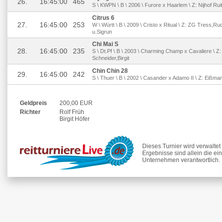
26.
16:45:00
465
S \ KWPN \ B \ 2006 \ Furore x Haarlem \ Z: Nijhof Ru
Citrus 6
27.
16:45:00
253
W \ Württ \ B \ 2009 \ Cristo x Ritual \ Z: ZG Tress,Ru
u.Sigrun
Chi Mai S
28.
16:45:00
235
S \ Dt.Pf \ B \ 2003 \ Charming Champ x Cavaliere \ 
Schneider,Birgit
Chin Chin 28
29.
16:45:00
242
S \ Thuer \ B \ 2002 \ Casander x Adamo II \ Z: Eißma
Geldpreis
200,00 EUR
Richter
Rolf Früh
Birgit Höfer
Dieses Turnier wird verwalte
Ergebnisse sind allein die ei
Unternehmen verantwortlich.