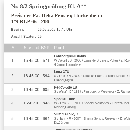
Nr. 8/2 Springprüfung Kl. A**
Preis der Fa. Heka Fenster, Hockenheim
TN RLP 66 - 206
Beginn:
29.05.2015 16:45 Uhr
Anzahl Starter:
29
#
Startzeit
KNR
Pferd
Lamborghini Diablo
1.
16:45:00
571
W \ Württ \ B \ 2008 \ Lique de Bryere x Poker \ Z: Ru
Güntner,Hannelore
Lena 378
2.
16:45:00
594
S \ Trak. \ B \ 2002 \ Couleur-Fuerst x Michelangelo 
Hübner,Sigrid
Peggy-Sue 18
3.
16:45:00
695
S \ Westf \ B \ 1999 \ Pluspunkt x Westgote \ Z: Ram
Special Time
4.
16:45:00
848
W \ Trak. \ F \ 2009 \ Special Memories x Herzzauber 
Meinen,Hartwig
Summer Sky 2
5.
16:45:00
864
S \ Hann \ R \ 2007 \ Sinatra Song x Relevant \ Z: Woj
Dr.,Jürgen