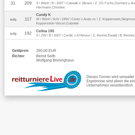
31.
209
S \ Württ \ B \ 2007 \ Catwalk x Silvano \ Z: ZG Fuchs,Gerhard u.An
Herrmann,Christine
Candy K
117
W \ Württ \ Schi \ 1994 \ Cento x Arato xx \ Z: Koppenstein,Siegmund
aufg.
Koppenstein-Vincon,Gabriele
Celina 190
192
aufg.
S \ ZW \ B \ 2007 \ Cerdic x A l'Amour \ Z: Renner,Ewald \ B: Renne
Geldpreis
260,00 EUR
Richter
Bernd Seith
Wolfgang Brüninghaus
Dieses Turnier wird verwalte
Ergebnisse sind allein die ei
Unternehmen verantwortlich.