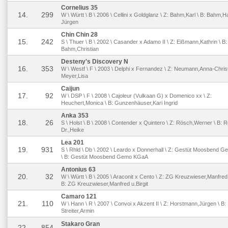
Cornelius 35
14.
299
W \ Württ \ B \ 2006 \ Cellini x Goldglanz \ Z: Bahm,Karl \ B: Bahm,H
Jürgen
Chin Chin 28
15.
242
S \ Thuer \ B \ 2002 \ Casander x Adamo II \ Z: Eißmann,Kathrin \ B:
Bahm,Christian
Desteny's Discovery N
16.
353
W \ Westf \ F \ 2003 \ Delphi x Fernandez \ Z: Neumann,Anna-Christ
Meyer,Lisa
Caijun
17.
92
W \ DSP \ F \ 2008 \ Cajoleur (Vulkaan G) x Domenico xx \ Z:
Heuchert,Monica \ B: Gunzenhäuser,Kari Ingrid
Anka 353
18.
26
S \ Holst \ B \ 2008 \ Contender x Quintero \ Z: Rösch,Werner \ B: 
Dr.,Heike
Lea 201
19.
931
S \ Rhld \ Db \ 2002 \ Leardo x Donnerhall \ Z: Gestüt Moosbend 
\ B: Gestüt Moosbend Gemo KGaA
Antonius 63
20.
32
W \ Württ \ B \ 2005 \ Araconit x Cento \ Z: ZG Kreuzwieser,Manfred u
B: ZG Kreuzwieser,Manfred u.Birgit
Camaro 121
21.
110
W \ Hann \ R \ 2007 \ Convoi x Akzent II \ Z: Horstmann,Jürgen \ B:
Streiter,Armin
Stakaro Gran
22.
854