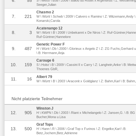
6.
55
S \ Westf \ BSti \ 2006 \ Balou du Rouet x Argentinus \ Z: Westlinning
Seeger,Julian
Chasmo 2
7.
221
W \ Württ \ Schwb \ 2009 \ Calvero x Ramino \ Z: Witzemann,Andy \
Konarski,Carola
Acatenango 12
8.
3
W \ Württ \ B \ 2008 \ Unbekannt x De Niros \ Z: Ruf-Güntner,Hannel
Ruf-Güntner,Hannelore
Genetic Power F
9.
487
H \ Württ \ Db \ 2000 \ Glorieux x Angelo Z \ Z: ZG Fuchs,Gerhard 
\ B: Herrmann,Anja
Carouge 6
10.
159
S \ Holst \ B \ 2009 \ Cassini II x Carry \ Z: Langhein,Anke \ B: Mett
Thoenes GbR,
Albert 79
11.
16
W \ Württ \ B \ 2003 \ Araconit x Goldglanz \ Z: Bahm,Karl \ B: Bahm
Nicht platzierte Teilnehmer
Winston J
12.
905
H \ KWPN \ Db \ 2003 \ Riant x Michelangelo \ Z: Jansen,G. \ B: BG
Bucher,Mona u.Lisa
Graf Tops
13.
500
H \ Hann \ R \ 2006 \ Graf Top x Furinos \ Z: Engelke,Karl \ B:
Betz,Jochem,Betz,Adrienne