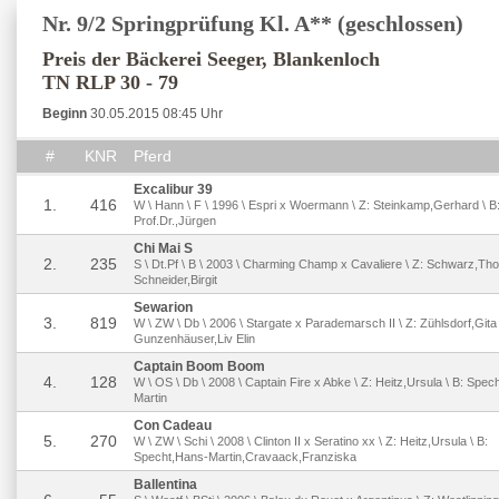
Nr. 9/2 Springprüfung Kl. A** (geschlossen)
Preis der Bäckerei Seeger, Blankenloch
TN RLP 30 - 79
Beginn
30.05.2015 08:45 Uhr
#
KNR
Pferd
Excalibur 39
1.
416
W \ Hann \ F \ 1996 \ Espri x Woermann \ Z: Steinkamp,Gerhard \ 
Prof.Dr.,Jürgen
Chi Mai S
2.
235
S \ Dt.Pf \ B \ 2003 \ Charming Champ x Cavaliere \ Z: Schwarz,Th
Schneider,Birgit
Sewarion
3.
819
W \ ZW \ Db \ 2006 \ Stargate x Parademarsch II \ Z: Zühlsdorf,Gita 
Gunzenhäuser,Liv Elin
Captain Boom Boom
4.
128
W \ OS \ Db \ 2008 \ Captain Fire x Abke \ Z: Heitz,Ursula \ B: Spec
Martin
Con Cadeau
5.
270
W \ ZW \ Schi \ 2008 \ Clinton II x Seratino xx \ Z: Heitz,Ursula \ B:
Specht,Hans-Martin,Cravaack,Franziska
Ballentina