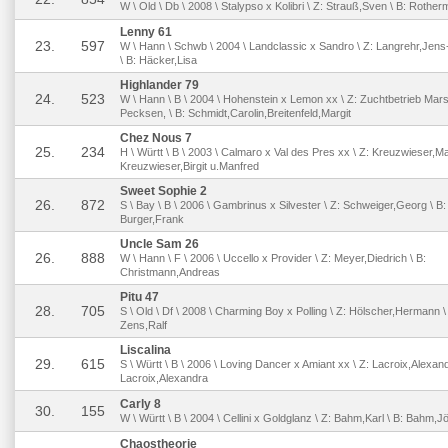
W \ Old \ Db \ 2008 \ Stalypso x Kolibri \ Z: Strauß,Sven \ B: Rother
Lenny 61
23.
597
W \ Hann \ Schwb \ 2004 \ Landclassic x Sandro \ Z: Langrehr,Jens
\ B: Häcker,Lisa
Highlander 79
24.
523
W \ Hann \ B \ 2004 \ Hohenstein x Lemon xx \ Z: Zuchtbetrieb Mar
Pecksen, \ B: Schmidt,Carolin,Breitenfeld,Margit
Chez Nous 7
25.
234
H \ Württ \ B \ 2003 \ Calmaro x Val des Pres xx \ Z: Kreuzwieser,Ma
Kreuzwieser,Birgit u.Manfred
Sweet Sophie 2
26.
872
S \ Bay \ B \ 2006 \ Gambrinus x Silvester \ Z: Schweiger,Georg \ B:
Burger,Frank
Uncle Sam 26
26.
888
W \ Hann \ F \ 2006 \ Uccello x Provider \ Z: Meyer,Diedrich \ B:
Christmann,Andreas
Pitu 47
28.
705
S \ Old \ Df \ 2008 \ Charming Boy x Polling \ Z: Hölscher,Hermann \
Zens,Ralf
Liscalina
29.
615
S \ Württ \ B \ 2006 \ Loving Dancer x Amiant xx \ Z: Lacroix,Alexand
Lacroix,Alexandra
Carly 8
30.
155
W \ Württ \ B \ 2004 \ Cellini x Goldglanz \ Z: Bahm,Karl \ B: Bahm,J
Chaostheorie