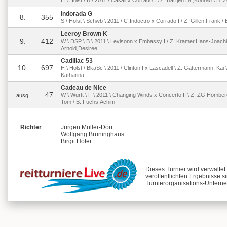
H \ Holst \ B \ 2011 \ Casall x Corrado I \ Z: Bartjen Dr.,Konrad \ B
Indorada G
8.
355
S \ Holst \ Schwb \ 2011 \ C-Indoctro x Corrado I \ Z: Gillen,Frank \ B:
Leeroy Brown K
9.
412
W \ DSP \ B \ 2011 \ Levisonn x Embassy I \ Z: Kramer,Hans-Joachi
Arnold,Desiree
Cadillac 53
10.
697
H \ Holst \ BkaSc \ 2011 \ Clinton I x Lascadell \ Z: Gattermann, Kai
Katharina
Cadeau de Nice
47
W \ Württ \ F \ 2011 \ Changing Winds x Concerto II \ Z: ZG Homber
ausg.
Tom \ B: Fuchs,Achim
Richter
Jürgen Müller-Dörr
Wolfgang Brüninghaus
Birgit Höfer
Dieses Turnier wird verwalte
veröffentlichten Ergebnisse s
Turnierorganisations-Unterne