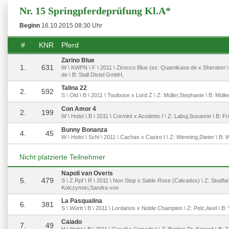
Nr. 15 Springpferdeprüfung Kl.A*
Beginn
16.10.2015 08:30 Uhr
#
KNR
Pferd
Zarino Blue
1.
631
W \ KWPN \ F \ 2011 \ Zirocco Blue (ex: Quamikase de x Sheraton \ 
de \ B: Stall Distel GmbH,
Talina 22
2.
592
S \ Old \ B \ 2011 \ Toulouse x Lord Z \ Z: Müller,Stephanie \ B: Müll
Con Amor 4
2.
199
W \ Holst \ B \ 2011 \ Cormint x Acodetto I \ Z: Labuj,Susanne \ B: Fr
Bunny Bonanza
4.
45
W \ Holst \ Schi \ 2011 \ Cachas x Casiro I \ Z: Wenning,Dieter \ B:
Nicht platzierte Teilnehmer
Napoli van Overis
5.
479
S \ Z.Rpf \ R \ 2011 \ Non Stop x Sable Rose (Calvados) \ Z: Studfar
Kolczynski,Sandra von
La Pasqualina
6.
381
S \ Württ \ B \ 2011 \ Lordanos x Noble Champion \ Z: Pelz,Axel \ B: 
Caiado
7.
49