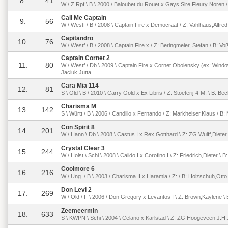
8.
41
W \ Z.Rpf \ B \ 2000 \ Baloubet du Rouet x Gays Sire Fleury Noren \ 
Call Me Captain
9.
56
W \ Westf \ B \ 2008 \ Captain Fire x Democraat \ Z: Vahlhaus,Alfre
Capitandro
10.
76
W \ Westf \ B \ 2008 \ Captain Fire x \ Z: Beringmeier, Stefan \ B: V
Captain Cornet 2
11.
80
W \ Westf \ Db \ 2009 \ Captain Fire x Cornet Obolensky (ex: Windo
Jaciuk,Jutta
Cara Mia 114
12.
81
S \ Old \ B \ 2010 \ Carry Gold x Ex Libris \ Z: Stoeterij-4-M, \ B: Be
Charisma M
13.
142
S \ Württ \ B \ 2006 \ Candillo x Fernando \ Z: Markheiser,Klaus \ B
Con Spirit 8
14.
201
W \ Hann \ Db \ 2008 \ Castus I x Rex Gotthard \ Z: ZG Wulff,Dieter
Crystal Clear 3
15.
244
W \ Holst \ Schi \ 2008 \ Calido I x Corofino I \ Z: Friedrich,Dieter \
Coolmore 6
16.
216
W \ Ung. \ B \ 2003 \ Charisma II x Haramia \ Z: \ B: Holzschuh,Otto
Don Levi 2
17.
269
W \ Old \ F \ 2006 \ Don Gregory x Levantos I \ Z: Brown,Kaylene \ B
Zeemeermin
18.
633
S \ KWPN \ Schi \ 2004 \ Celano x Karlstad \ Z: ZG Hoogeveen,J.H.J