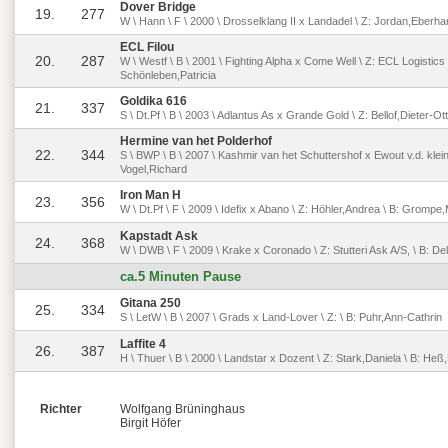
Dover Bridge
19.
277
W \ Hann \ F \ 2000 \ Drosselklang II x Landadel \ Z: Jordan,Eberha
ECL Filou
20.
287
W \ Westf \ B \ 2001 \ Fighting Alpha x Come Well \ Z: ECL Logistics 
Schönleben,Patricia
Goldika 616
21.
337
S \ Dt.Pf \ B \ 2003 \ Adlantus As x Grande Gold \ Z: Bellof,Dieter-Ot
Hermine van het Polderhof
22.
344
S \ BWP \ B \ 2007 \ Kashmir van het Schuttershof x Ewout v.d. klei
Vogel,Richard
Iron Man H
23.
356
W \ Dt.Pf \ F \ 2009 \ Idefix x Abano \ Z: Höhler,Andrea \ B: Grom
Kapstadt Ask
24.
368
W \ DWB \ F \ 2009 \ Krake x Coronado \ Z: Stutteri Ask A/S, \ B: 
ca.5 Minuten Pause
Gitana 250
25.
334
S \ LetW \ B \ 2007 \ Grads x Land-Lover \ Z: \ B: Puhr,Ann-Cathrin
Laffite 4
26.
387
H \ Thuer \ B \ 2000 \ Landstar x Dozent \ Z: Stark,Daniela \ B: He
Richter
Wolfgang Brüninghaus
Birgit Höfer