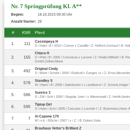
Nr. 7 Springprüfung Kl. A**
Beginn:
18.10.2015 09:30 Uhr
Anzahl Starter:
26
#
KNR
Pferd
Cassiopeya H
1.
111
S \ Holst \ B \ 2010 \ Connor x Candillo \ Z: Helfrich,Gerhard \ B: He
Chiara H
2.
155
S \ Rhld \ B \ 2005 \ Conceicao x Larome \ Z: Heider,Wilhelm \ B: Re
GmbH,Zellner,Marie
Original Cindy
3.
492
S \ Württ \ Schwb \ 2004 \ Rubicell x Ganges xx \ Z: Ernst,Alexander
Standley S
4.
578
W \ Hann \ B \ 2006 \ Satisfaction I x Landfuerst \ Z: Schenk,Holger 
Sunrice 3
5.
586
S \ ZW \ Schi \ 2000 \ Singular Joter I x Wienerwald \ Z: Herlth,Andr
Tiptop Girl
6.
595
S \ Holst \ Schi \ 2005 \ Cascane x Lorentin I \ Z: Brammann,Hans-
Al Capone 170
7.
7
W \ n.b. \ BSche \ 2007 \ x \ Z: \ B: Dobert,Viola
Brauhaus Vetter's Brilliant Z