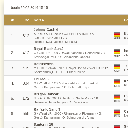
begin
20.02.2016 15:15
#
no
horse
ri
Johnny Cash 4
Ka
S \ Old \ Schi \ 2005 \ Cassini I x Voltaire \ B:
1.
312
Jansen,Franz-Josef \ O:
RV
GER
Deichen,Kaja,Deichen,Manuela
Royal Black Sun 2
Is
2.
412
G \ Old \ R \ 1999 \ Royal Diamond x Donnerhall \ B:
ZR
GER
Steinweger,Paul \ O: Spielmanns,Isabelle
Rotruschels
Ta
3.
409
M \ Old \ Schwb \ 2009 \ Royal Doruto x Welt Hit II \ B:
LR
GER
Spekenbrink,H.J.F. \ O: Ernst,Helena
Limnos 5
Ka
4.
334
G \ Westf \ B \ 2005 \ Laudabilis x Fidermark \ B:
RU
GER
Gestüt Kampmann , \ O: Behrendt,Katja
Dragon Dancer
Cl
5.
172
S \ Old \ Db \ 2001 \ De Niro x Noble Roi xx \ B:
RS
GER
Heitmann,Hans-Jürgen \ O: Dörn,Klaus
Raffaello Santi 3
Ce
6.
558
G \ Westf \ R \ 2006 \ Rittmeister x Fidermark \ B:
Ne
GER
Gestüt Kampmann \ O: Schnurbusch, Anna
Santorini 16
St