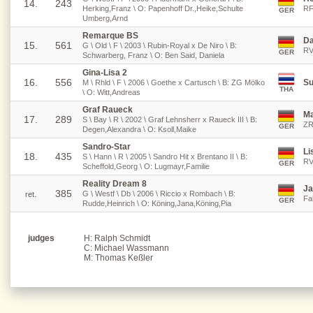
14.
243
Herking,Franz \ O: Papenhoff Dr.,Heike,Schulte
RF
GER
Umberg,Arnd
Remarque BS
Da
15.
561
G \ Old \ F \ 2003 \ Rubin-Royal x De Niro \ B:
RV
GER
Schwarberg, Franz \ O: Ben Said, Daniela
Gina-Lisa 2
16.
556
Su
M \ Rhld \ F \ 2006 \ Goethe x Cartusch \ B: ZG Mölko
THA
\ O: Witt,Andreas
Graf Raueck
Ma
17.
289
S \ Bay \ R \ 2002 \ Graf Lehnsherr x Raueck III \ B:
ZR
GER
Degen,Alexandra \ O: Ksoll,Maike
Sandro-Star
Li
18.
435
S \ Hann \ R \ 2005 \ Sandro Hit x Brentano II \ B:
RV
GER
Scheffold,Georg \ O: Lugmayr,Familie
Reality Dream 8
Ja
385
G \ Westf \ Db \ 2006 \ Riccio x Rombach \ B:
ret.
Fa
GER
Rudde,Heinrich \ O: Köning,Jana,Köning,Pia
judges
H: Ralph Schmidt
C: Michael Wassmann
M: Thomas Keßler