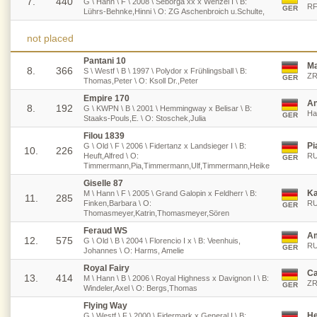
7.
440
G \ Hann \ F \ 2008 \ Seborga xx x Wenzel I \ B:
RF
GER
Lührs-Behnke,Hinni \ O: ZG Aschenbroich u.Schulte,
not placed
Pantani 10
Ma
8.
366
S \ Westf \ B \ 1997 \ Polydor x Frühlingsball \ B:
ZR
GER
Thomas,Peter \ O: Ksoll Dr.,Peter
Empire 170
An
8.
192
G \ KWPN \ B \ 2001 \ Hemmingway x Belisar \ B:
Ha
GER
Staaks-Pouls,E. \ O: Stoschek,Julia
Filou 1839
Pi
G \ Old \ F \ 2006 \ Fidertanz x Landsieger I \ B:
10.
226
Heuft,Alfred \ O:
RU
GER
Timmermann,Pia,Timmermann,Ulf,Timmermann,Heike
Giselle 87
Ka
M \ Hann \ F \ 2005 \ Grand Galopin x Feldherr \ B:
11.
285
Finken,Barbara \ O:
RU
GER
Thomasmeyer,Katrin,Thomasmeyer,Sören
Feraud WS
Am
12.
575
G \ Old \ B \ 2004 \ Florencio I x \ B: Veenhuis,
RU
GER
Johannes \ O: Harms, Amelie
Royal Fairy
Ca
13.
414
M \ Hann \ B \ 2006 \ Royal Highness x Davignon I \ B:
ZR
GER
Windeler,Axel \ O: Bergs,Thomas
Flying Way
He
G \ Westf \ F \ 2000 \ Fidermark x General I \ B: