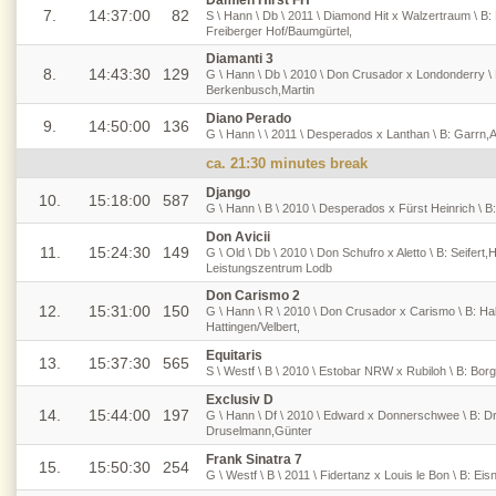
Damien Hirst FH
7.
14:37:00
82
S \ Hann \ Db \ 2011 \ Diamond Hit x Walzertraum \ B: 
Freiberger Hof/Baumgürtel,
Diamanti 3
8.
14:43:30
129
G \ Hann \ Db \ 2010 \ Don Crusador x Londonderry \
Berkenbusch,Martin
Diano Perado
9.
14:50:00
136
G \ Hann \ \ 2011 \ Desperados x Lanthan \ B: Garrn
ca. 21:30 minutes break
Django
10.
15:18:00
587
G \ Hann \ B \ 2010 \ Desperados x Fürst Heinrich \ B:
Don Avicii
11.
15:24:30
149
G \ Old \ Db \ 2010 \ Don Schufro x Aletto \ B: Seifert,
Leistungszentrum Lodb
Don Carismo 2
12.
15:31:00
150
G \ Hann \ R \ 2010 \ Don Crusador x Carismo \ B: Ha
Hattingen/Velbert,
Equitaris
13.
15:37:30
565
S \ Westf \ B \ 2010 \ Estobar NRW x Rubiloh \ B: Bor
Exclusiv D
14.
15:44:00
197
G \ Hann \ Df \ 2010 \ Edward x Donnerschwee \ B: D
Druselmann,Günter
Frank Sinatra 7
15.
15:50:30
254
G \ Westf \ B \ 2011 \ Fidertanz x Louis le Bon \ B: Eis