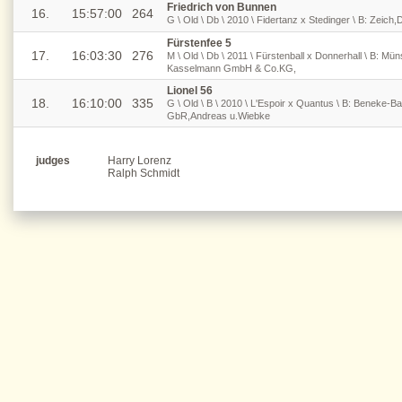
Friedrich von Bunnen
16.
15:57:00
264
G \ Old \ Db \ 2010 \ Fidertanz x Stedinger \ B: Zeich,
Fürstenfee 5
17.
16:03:30
276
M \ Old \ Db \ 2011 \ Fürstenball x Donnerhall \ B: Mü
Kasselmann GmbH & Co.KG,
Lionel 56
18.
16:10:00
335
G \ Old \ B \ 2010 \ L'Espoir x Quantus \ B: Beneke-B
GbR,Andreas u.Wiebke
judges
Harry Lorenz
Ralph Schmidt