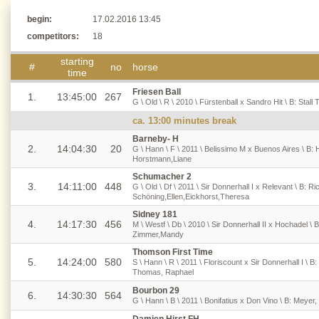
begin:
17.02.2016 13:45
competitors:
18
starting
#
no
horse
time
Friesen Ball
1.
13:45:00
267
G \ Old \ R \ 2010 \ Fürstenball x Sandro Hit \ B: Stall
ca. 13:00 minutes break
Barneby- H
2.
14:04:30
20
G \ Hann \ F \ 2011 \ Belissimo M x Buenos Aires \ B:
Horstmann,Liane
Schumacher 2
3.
14:11:00
448
G \ Old \ Df \ 2011 \ Sir Donnerhall I x Relevant \ B: Ri
Schöning,Ellen,Eickhorst,Theresa
Sidney 181
4.
14:17:30
456
M \ Westf \ Db \ 2010 \ Sir Donnerhall II x Hochadel \ B
Zimmer,Mandy
Thomson First Time
5.
14:24:00
580
S \ Hann \ R \ 2011 \ Floriscount x Sir Donnerhall I \ B
Thomas, Raphael
Bourbon 29
6.
14:30:30
564
G \ Hann \ B \ 2011 \ Bonifatius x Don Vino \ B: Meyer