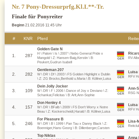
Nr. 7 Pony-Dressurprfg.Kl.L**-Tr.
Finale für Ponyreiter
Beginn
21.02.2016 11:45 Uhr
#
KNR
Pferd
Reiter
Golden Gate N
Ricar
H \ Palom \ Is \ 2007 \ Nebo General Pride x
1.
287
Mangold \ Z: Hansen-Baig,Kerstin \ B:
RV Albe
GER
Peukert,Gudrun Isabell
Gentleman 207
Luisa 
2.
282
W \ DR \ Df \ 2003 \ FS Golden Highlight x Dublin
RFV Ha
GER
\ Z: ZG Brocks,Berthold u.Maria \ B: Köllner,Luisa
Dein Jolly Jocker
Ann-S
3.
109
W \ DR \ F \ 2006 \ Dance of Joy x Deviano \ Z:
RSG Ni
GER
Schankat,Felicitas \ B: Arlt,Ann-Sophie
Don Henley 4
Luisa 
4.
157
W \ DR \ BFalb \ 2009 \ FS Don't Worry x Notre
RFV Ha
GER
Beau \ Z: Kockerscheidt,Harald \ B: Köllner,Luisa
For Pleasure B
Lisa-M
5.
246
W \ DR \ B \ 1999 \ Pan Tau x Danny Black \ Z:
Reitclu
GER
Boenniger,Hans-Georg \ B: Dillenberger,Carsten
Top Niklas
Anna 