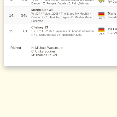
RV Ga
GER
Dancer \ Z: Fengels,Angela \ B: Palm,Sabrina
Marco Star WE
Marie
W \ DR \ Falbe \ 2008 \ The Braes My Mobility x
14.
348
Condor II \ Z: Hinrichs,Jürgen \ B: Minden,Marie
Jeverl
GER
Sofie von
Chelsey 13
Ida Lu
15.
61
S \ DR \ F \ 2007 \ Lajunen x St. Annens Monsieur
TG Sch
GER
N \ Z: Sieg,Andreas \ B: Niederdorf,Sina
Richter
H: Michael Wassmann
C: Ulrike Böckler
M: Thomas Keßler