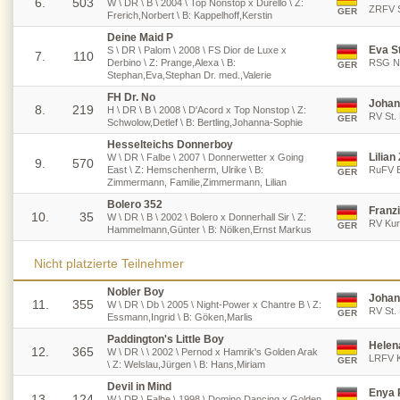
6.
503
W \ DR \ B \ 2004 \ Top Nonstop x Durello \ Z:
ZRFV S
GER
Frerich,Norbert \ B: Kappelhoff,Kerstin
Deine Maid P
Eva S
S \ DR \ Palom \ 2008 \ FS Dior de Luxe x
7.
110
Derbino \ Z: Prange,Alexa \ B:
RSG Ni
GER
Stephan,Eva,Stephan Dr. med.,Valerie
FH Dr. No
Johan
8.
219
H \ DR \ B \ 2008 \ D'Acord x Top Nonstop \ Z:
RV St.
GER
Schwolow,Detlef \ B: Bertling,Johanna-Sophie
Hesselteichs Donnerboy
Lilia
W \ DR \ Falbe \ 2007 \ Donnerwetter x Going
9.
570
East \ Z: Hemschenherm, Ulrike \ B:
RuFV B
GER
Zimmermann, Familie,Zimmermann, Lilian
Bolero 352
Franz
10.
35
W \ DR \ B \ 2002 \ Bolero x Donnerhall Sir \ Z:
RV Kur
GER
Hammelmann,Günter \ B: Nölken,Ernst Markus
Nicht platzierte Teilnehmer
Nobler Boy
Johan
11.
355
W \ DR \ Db \ 2005 \ Night-Power x Chantre B \ Z:
RV St.
GER
Essmann,Ingrid \ B: Göken,Marlis
Paddington's Little Boy
Helen
12.
365
W \ DR \ \ 2002 \ Pernod x Hamrik's Golden Arak
LRFV Ki
GER
\ Z: Welslau,Jürgen \ B: Hans,Miriam
Devil in Mind
Enya 
13.
124
W \ DR \ Falbe \ 1998 \ Domino Dancing x Golden