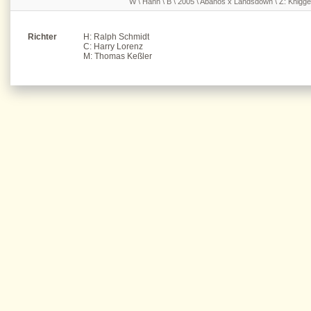
W \ Hann \ B \ 2005 \ Abanos x Landsdown \ Z: Knigge
Richter
H: Ralph Schmidt
C: Harry Lorenz
M: Thomas Keßler