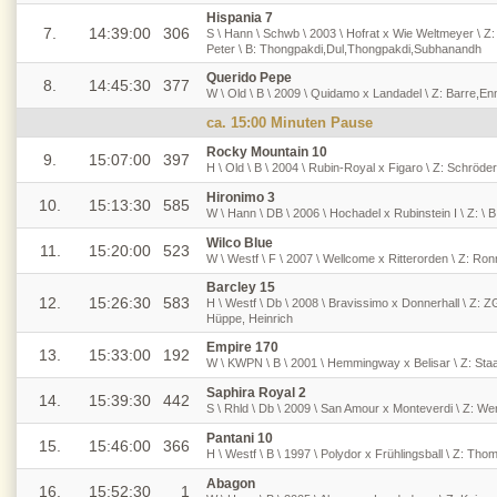
Hispania 7
7.
14:39:00
306
S \ Hann \ Schwb \ 2003 \ Hofrat x Wie Weltmeyer \ Z
Peter \ B: Thongpakdi,Dul,Thongpakdi,Subhanandh
Querido Pepe
8.
14:45:30
377
W \ Old \ B \ 2009 \ Quidamo x Landadel \ Z: Barre,E
ca. 15:00 Minuten Pause
Rocky Mountain 10
9.
15:07:00
397
H \ Old \ B \ 2004 \ Rubin-Royal x Figaro \ Z: Schröde
Hironimo 3
10.
15:13:30
585
W \ Hann \ DB \ 2006 \ Hochadel x Rubinstein I \ Z: \ B
Wilco Blue
11.
15:20:00
523
W \ Westf \ F \ 2007 \ Wellcome x Ritterorden \ Z: Ron
Barcley 15
12.
15:26:30
583
H \ Westf \ Db \ 2008 \ Bravissimo x Donnerhall \ Z: Z
Hüppe, Heinrich
Empire 170
13.
15:33:00
192
W \ KWPN \ B \ 2001 \ Hemmingway x Belisar \ Z: Staa
Saphira Royal 2
14.
15:39:30
442
S \ Rhld \ Db \ 2009 \ San Amour x Monteverdi \ Z: W
Pantani 10
15.
15:46:00
366
H \ Westf \ B \ 1997 \ Polydor x Frühlingsball \ Z: Thom
Abagon
16.
15:52:30
1