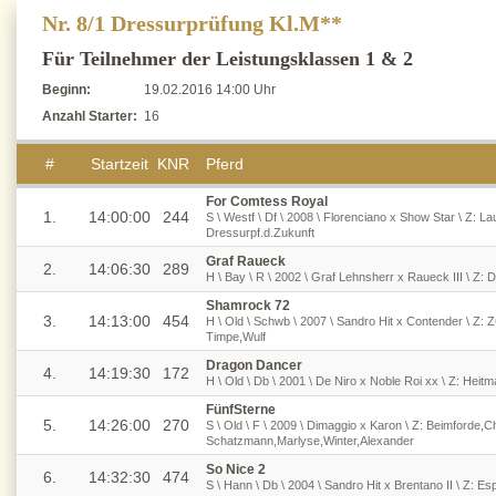
Nr. 8/1 Dressurprüfung Kl.M**
Für Teilnehmer der Leistungsklassen 1 & 2
Beginn:
19.02.2016 14:00 Uhr
Anzahl Starter:
16
#
Startzeit
KNR
Pferd
For Comtess Royal
1.
14:00:00
244
S \ Westf \ Df \ 2008 \ Florenciano x Show Star \ Z: 
Dressurpf.d.Zukunft
Graf Raueck
2.
14:06:30
289
H \ Bay \ R \ 2002 \ Graf Lehnsherr x Raueck III \ Z: 
Shamrock 72
3.
14:13:00
454
H \ Old \ Schwb \ 2007 \ Sandro Hit x Contender \ Z: ZG
Timpe,Wulf
Dragon Dancer
4.
14:19:30
172
H \ Old \ Db \ 2001 \ De Niro x Noble Roi xx \ Z: Hei
FünfSterne
5.
14:26:00
270
S \ Old \ F \ 2009 \ Dimaggio x Karon \ Z: Beimforde,Ch
Schatzmann,Marlyse,Winter,Alexander
So Nice 2
6.
14:32:30
474
S \ Hann \ Db \ 2004 \ Sandro Hit x Brentano II \ Z: E